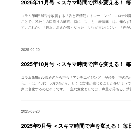
舌の側面の筋肉を活性化し、「さしすせそ」「たちつてと」などの子
2025年11月号 ＜スキマ時間で声を変える！
果が現れます。明瞭な発音は、お客様との信頼関係を築く第一歩です
高速版（10秒）：口を閉じ、舌で上下の歯茎の外側（唇と歯茎の間
話応対を目指してください。PROFILE秋竹朋子ビジネスボイスト
を５秒で、左回り５周を５秒で。とにかくスピード重視で行います。
方」に問題を抱えるビジネスパーソンを４万人指導。400社の企業研
コラム第9回滑舌を改善する「舌と表情筋」トレーニング コロナ以
ように意識します。口が疲れてきますが、それが効いている証拠です
「超絶対音感」によるボイストレーニングが話題を呼び、TVなど多数
ことで、私たちの口周りの筋肉、特に「舌」と「表情筋」は、知らず
な言葉や長文でも舌が絡まりにくくなります。同時に口周りの筋肉も
る人」だけが知っている声の出し方』『話し方トレーニング』『「話し
す。これが、「最近、滑舌が悪くなった・サ行が言いにくい」「声が
線防止にもつながります。ステップ４ 舌打ち連打（10秒）：「チッ
スは少なくありません。 この「舌」と「表情筋」を鍛えることは、
ペースを目標に、10秒間続けます。ポイントは、舌を上あごにしっ
やほうれい線の予防といった、嬉しい美容効果にも直結します。 こ
鳴るほど、舌の筋力が使われています。舌先の繊細なコントロール能
スキマ合間や休憩時間に、誰にも気づかれずに行えるものばかりです
にクリアになります。舌の瞬発力も鍛えられ、早口でもついていける
2025-09-20
改善・ほうれい線予防】舌回しトレーニング 舌の筋力を集中的に鍛
（10秒）：「ラララララ…」と巻き舌で発声します。できない方は
も絶大な効果が期待できます。①口をしっかりと閉じます②舌先で、
し、「ルルルルル…」という音を出すだけでもOKです。舌先だけを震
り」と一周させます③右回りを10回、終わったら左回りも同様に10
2025年10月号 ＜スキマ時間で声を変える！
もしれませんが、諦めずに舌先を上あごに軽く当てて、息を吐き出す
ませんが、それは筋肉が使われている証拠です。焦らず、ゆっくり丁
ロールする能力が飛躍的に向上します。ステップ６ 「んー」ハミン
ウイ」体操 口を極端に大きく動かすことで、表情筋全体のストレッ
い声まで音階を上げていきます。このとき、舌を上あごに押し付ける
コラム第8回35歳過ぎたら声も「アンチエイジング」が必要 声の老
顔色も明るくなります。①顔全体を外側に開くイメージで、口を真横
ます。ポイントは、舌全体で上あごを押すようなイメージ。振動が舌
化」）は、40代・50代頃から、とくに女性が感じることが多いよう
②次に、顔中のパーツを顔の中心に集めるイメージで、唇を思いきり
し、聞き取りやすい発声ができるようになります。 このトレーニン
声は老化するのだそうです。 主な変化としては、声量が落ちる、滑
また、顔全体を外側に開くイメージで、口を真横に大きく引き、笑顔
慢性的な滑舌の悪さも改善できます。朝の習慣として、ぜひやってみて
性は高く、女性は低くなる傾向があります）、長く話すと疲れる、な
「イ」の動きをおおげさに大きめに続けて５セット繰り返します。 
ーニングスクール「ビジヴォ」代表。「声」「話し方」に問題を抱える
の衰え、呼吸筋の衰え、加齢による全身の体力・筋力の低下などが関
るかを確認しながら行うとより効果的です。３．【聞き取りやすさU
を行う。音楽家ならではの聴力と技術を駆使した、「超絶対音感」に
のが絶対に必要なのです。 そこで、老若男女４万人の声のトレーニ
めるトレーニングです。特に「ラ行」の発音が苦手な方におすすめで
2025-08-20
出演。著書に、『年収の9割は声で決まる！ 「できる人」だけが知っ
きる声のアンチエイジングトレーニング」方法をお伝えします！① 
くつけます②「トゥルルルル」と、舌を細かく振動させながら息を吐き
方」に自信がもてる 1分間声トレ』
チエイジングには、１番大事な要素になります。お腹に手を当てて、
す ポイント：上手くできない場合は、舌の力が入りすぎている可
口から息を自然に吸って、そしてまた口から吐くを繰り返します。「
2025年9月号 ＜スキマ時間で声を変える！ 
これらのトレーニングは、続ければ続けるほど、滑舌や声のトーンに
吐く腹式発声練習も取り入れるとさらによいです。② ハミング 共