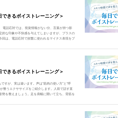
ます。怒りのピークが下がったら、選択肢を渡すとさ
られやすく、クレーム直行になることがあります。3.
がよろしいでしょうか？」などと選択肢を渡すこと
認します」を連発すると、“心がこもっていない”と
ード”です。「本日はお時間をいただき、ありがとう
く伝わっていない」と感じられ、怒りに変わることもあ
毎日できるボイストレーニング＞
りサポートいたします」と、最後の30秒で印象は大
伝えします。① 共感 → 事実確認 → 解決案の順番
様でもクールダウンしていきます。ぜひ実務で実践し
いものです。順番を間違えるとクレームを呼びます。
朋子ビジネスボイストレーニングスクール「ビジヴォ」代表。
ク 電話応対では、視覚情報がない分、言葉が持つ影
「少々お待ちくださいませ」など、必ず“音”で存在を
0社の企業研修を行う。音楽家ならではの聴力と技術
定的な印象や不快感を与えてしまいますが、プラスの
 → ゆっくり丁寧に話す急いでいる人 → 無駄なく
TVなど多数出演。著書に、『年収の9割は声で決ま
今回は、電話応対で頻繁に使われるマイナス表現をプ
換え力（ネガティブ→ポジティブ）＋丁寧な表現「でき
グ』『「話し方」に自信がもてる 1分間声トレ』
ないことではなく、できることを伝えます。【相手の
まいります」「システムに反映されていません」→
のメリットや価値を伝える表現を選びます。【クッシ
し、最適なご案内をさせていただきます」たったこれ
ますが」などのクッション言葉を添えることで、言い
”声の強弱・抑揚・高さのコントロールを使うことで、
応できない・不可能な場合－表現：「それはできませ
ぶ／主語を入れる「○○様がお困りの点ですね」な
法でしたらご案内可能でございます」、「ご希望に添
心地よく聞こえる声を出す腹式発声で聞き取りやすい、
 対応できない場合でも、代替案を提示することで
毎日できるボイストレーニング＞
こと。 クレームを防ぐ鍵は、“声が運ぶ感情”です。
替案が完璧な解決策でなくても、選択肢を示す姿勢が
いえば、声や話し方を変えるだけでクレームは大幅に
間がかかります」→＋表現：「お調べいたしますの
秋竹朋子ビジネスボイストレーニングスクール「ビジヴォ」代
ですが、実は違います。声は“筋肉の使い方”と“呼
用意できる見込みでございます」 具体的な時間を示
400社の企業研修を行う。音楽家ならではの聴力と
声が整うエクササイズをご紹介します。人前で話す直
いった曖昧な表現は不安を与えるため、できるだけ具
び、TVなど多数出演。著書に、『年収の9割は声で
姿勢を整えましょう。足を肩幅に開いて立ち、背筋を
ではなく、「お待ちいただけますでしょうか」とお願
ニング』『「話し方」に自信がもてる 1分間声ト
。 呼吸が一番の肝になります。１. 【4-7-8呼吸
解を訂正する場合－表現：「それは違います」→＋表
止める（７秒間）④口から息を吐く（８秒間） これ
おります」、「説明が不十分で申し訳ございません。
準備が整います。２. 声の元・声帯ウォーミングア
する際、「間違っている」と直接的に指摘するのでは
ます。唇を軽く閉じ、「んーー」と軽くハミングしま
ながら正確な情報を伝えることができます。4. 規