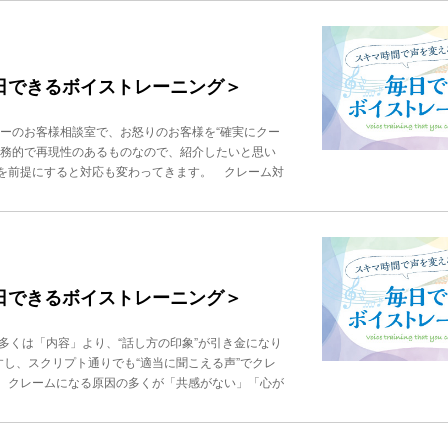
吐く 寝ている時は自然に腹式呼吸になります。ベッ
TVなど多数出演。著書に、『年収の9割は声で決ま
正しい位置（高位舌）は「上あごにそっとつく位置」
イエット効果を高めるコツは、「吐く時間を長くす
グ』『「話し方」に自信がもてる 1分間声トレ』
付け根の少し後ろ）・舌の中央→上あごに軽く接触・
・肋間筋が働き、代謝アップにつながります。 電話
の状態をいいます。・舌が下に落ちている・舌先が下
で、声だけでなく、身体も健康で美しく変わっていき
るべき「舌の支え」が失われ、口の中で舌が沈んでい
毎日できるボイストレーニング＞
-->PROFILE秋竹朋子ビジネスボイストレーニングス
る✔ 口の中で舌がだるい✔ 早口言葉が言いにくい✔
ーソンを４万人指導。400社の企業研修を行う。音
。ちなみに、舌を正しい位置に置くのを意識するだけ
トレーニングが話題を呼び、TVなど多数出演。著書
カーのお客様相談室で、お怒りのお客様を“確実にクー
ーニング】①上あご舌押しトレーニング舌全体で上あ
出し方』『話し方トレーニング』『「話し方」に自信
実務的で再現性のあるものなので、紹介したいと思い
し、顔に力を入れない舌を持ち上げる筋肉が鍛えら
を前提にすると対応も変わってきます。 クレーム対
り前に出して10秒キープポイント：顎を引き、喉で
っともでございます」② 話を要約して理解を示すこ
③上あごタッチ運動舌先で上あご（スポット）をタッ
と「最も早く解決できる方法をご提案します」 この
滑舌改善に直結する基本トレーニングです。④舌回し
実践ステップを紹介します。【ステップ１】 落ち着
20回・左回り20回表情筋も同時に鍛えられ、ほう
的な場合、担当者が速く話すとさらにヒートアップし
日数分でも舌トレを毎日続けることが重要です。 ○○
す。文末には必ず「間」を0.5秒ほど入れます。ゆ
スクール「ビジヴォ」代表。「声」「話し方」に問題を抱え
ます。【ステップ２】 怒りの「燃料」を抜き取
毎日できるボイストレーニング＞
ならではの聴力と技術を駆使した、「超絶対音感」に
めてもらえない」の２つです。そのため最初に共感を
年収の9割は声で決まる！ 「できる人」だけが知っ
しゃるお気持ち、よく分かります」 説明前に入れる
る 1分間声トレ』
多くは「内容」より、“話し方の印象”が引き金になり
情の暴走を止めます。怒っている人ほど、「自分の話
すし、スクリプト通りでも“適当に聞こえる声”でクレ
違いございませんか？」と要約することで、自分の話
、クレームになる原因の多くが「共感がない」「心が
っている時に「原因は●●です」と言われると火がつ
こそが最大のキーポイントになります。クレームにな
の後、▲▲という形で、最も早く確実に対応できる方
情だと「やる気がない」印象になります。顧客側は第1
ステップ５】 最後に必ず“主導権を渡す”ことで
人は、第1声から無愛想に聞こえることがほとんどで