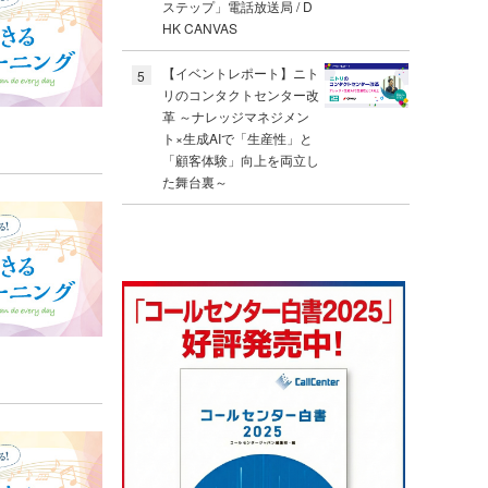
ステップ」電話放送局 / D
HK CANVAS
【イベントレポート】ニト
5
リのコンタクトセンター改
革 ～ナレッジマネジメン
ト×生成AIで「生産性」と
「顧客体験」向上を両立し
た舞台裏～