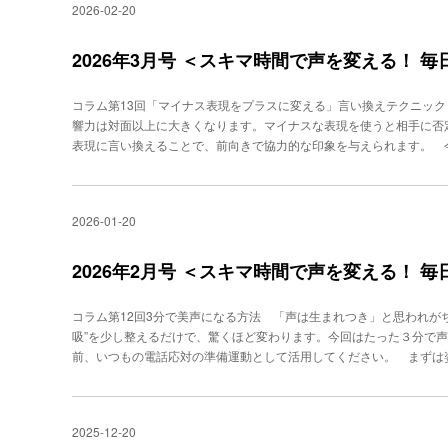
す。怒りの根底には、「コントロールを奪われた」という感覚があり
2026-02-20
す。2. 間が不自然で、沈黙が長い沈黙は「無視されている」と受け取
らに冷静になります。「Aの対応とBの対応がございますが、どちら
同じ言葉の繰り返しで、機械的に聞こえる「申し訳ございません」「確
で、心理的主導権が戻ります。【ステップ６】 終話前の“安心定着ワ
感じられます。4. 事実説明だけで“感情への共感”が抜けている「全
2026年3月号 ＜スキマ時間で声を変える！ 
ございました。ご不安な点があればいつでもご連絡ください。しっか
ります。 そこで、クレームに発展させない“声と話し方７つの技術”をお
きく変わります。 この6ステップの流れを守ると、怒りの強いお客
で話す人は「気持ちを理解された後」でないと、説明を受け取りにく
ていただければと思います。 ○○○○○○○○○○ -->PROFILE秋竹
コラム第13回「マイナス表現をプラスに変える」言い換えテクニッ
② 沈黙を“肯定の相づち”に置き換える「はい」「かしこまりました」
「声」「話し方」に問題を抱えるビジネスパーソンを４万人指導。40
響力は対面以上に大きくなります。マイナスな表現を使うと相手に否
示すことです。③ お客さまの温度に合わせて話速を変える怒っている人
を駆使した、「超絶対音感」によるボイストレーニングが話題を呼び、
表現に言い換えることで、前向きで協力的な印象を与えられます。 
簡潔に話す“テンポの一致”はクレーム抑制に効果抜群です。④ 言い
る！ 「できる人」だけが知っている声の出し方』『話し方トレーニン
ラス表現に言い換えるテクニックを解説します。【基本原則】 でき
ません」→「できる方法を探します」「わかりません」→「確認して
立場に立った表現を選ぶ】 企業側の都合ではなく、お客様にとって
「この度はご迷惑をおかけし申し訳ございません。すぐに状況を確認
ョン言葉を効果的に使う】 「恐れ入りますが」「お手数をおかけし
だけで印象は激変します。⑤ スクリプトを“読む”のではなく“演じる
2026-01-20
にくい内容も柔らかく伝えられます。＜場面別言い換え実例＞1. 対
同じ内容でも“温かさ”が伝わるようになります。⑥ お客様の名前を呼
ん」→＋表現：「あいにく〇〇は承っておりませんが、△△という方
ど、顧客が“自分事として扱われている”と感じられます。⑦ 相手が
いかねる部分もございますが、できる限り対応させていただきます」
2026年2月号 ＜スキマ時間で声を変える！ 
滑舌が良いのはもちろん、相手にとって“感じよく聞こえる声”を出す
「何とかしようとしてくれている」という印象を与えます。たとえ代
内容が正しくても、声に温度がなければ人の心は動きません。逆に
信頼につながります。2. 時間がかかる・待たせる場合－表現：「時
減り、顧客満足度は上がります。 ○○○○○○○○○○ -->PROFILE
コラム第12回3分で美声になる方法 「声は生まれつき」と思われがち
で、〇分ほどお時間をいただけますでしょうか」、「〇時までにはご
表。「声」「話し方」に問題を抱えるビジネスパーソンを４万人指導。
吸”を少し整えるだけで、驚くほど変わります。今回はたった３分で
すことで、見通しを持っていただけます。「少々」や「しばらく」と
技術を駆使した、「超絶対音感」によるボイストレーニングが話題を呼
前、いつもの電話応対の準備運動として活用してください。 まずは
体的な時間を伝えましょう。また、「お待ちください」という命令形
決まる！ 「できる人」だけが知っている声の出し方』『話し方トレー
伸ばします。上半身はリラックス。肩の力を抜き、顎を軽く引きましょう
いする形にすることで、より丁寧な印象になります。3. 勘違いや誤
レ』
法】で呼吸を整える①息を吐ききる②鼻で息を吸う（４秒間）③息を
現：「少々分かりにくかったかもしれません。正確には〇〇となって
を４回程度繰り返します。これで体に十分な酸素が行き渡り、声を出す
改めてご案内させていただきますと〇〇でございます」 誤解を訂正
2025-12-20
ップと発声 いきなり腹式から声を出せない方は、ハミングから始め
なく、説明が不十分だったという姿勢を示すことで、相手の面子を保ち