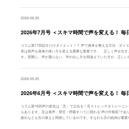
多くは次の４つです。①声が通らない・聞き返される、②滑舌が悪い
たい──というものです。 実はこれらの悩みには共通する原因があ
が浅く、発声が弱いことです。現代人はデスクワークやスマートフォ
2026-06-20
すると、小さく頼りない声になってしまいます。 滑舌が悪い原因は
りの筋肉です。マスク生活や会話不足により、口の筋肉が衰えている
っていたり、声が鼻や口に響いていないケースが多いです。声は響き
2026年7月号 ＜スキマ時間で声を変える！ 
自信がなさそう、元気がないといった印象になります。 また、説得
く、間の取り方や抑揚、声のテクニックも重要です。プレゼンテーシ
コラム第17回話すだけダイエット！？ 声で身体を整える方法 ダイ
わります。 ビジネスボイストレーニングを受ける方は、経営者、管
実は発声も身体の使い方を変える重要な要素です。 正しく声を出す
どさまざまです。共通しているのは、人前で話す機会が多く、「声に
す。実際に、声が通らない、声の出し方を間違えていた方が、正しい
聞き返される」「説明が伝わらない」といった悩みを持っていること
が引き締まったりというお声をたくさんいただきます。 発声は“イン
す。 １つめは、電話応対でも対面でも第一印象が良くなることです
思われがちですが、実際には全身運動です。声を支える腹横筋や横隔
頼できそうな人」という印象を与えます。 ２つめは、話の説得力が
がり、代謝が上がります。ボイストレーニング後に「お腹の内側が
きく変わります。 ３つめは、あがり症対策になることです。緊張す
2026-05-20
痩せるために重要なのは「呼吸の質」です。呼吸が浅いと代謝が落ち
しい呼吸法や発声法を身につけることで、自分でコントロールしやす
よる深い腹式呼吸は、酸素をしっかり取り込み、体温が上がりやすく
身体全体を使う発声法では長時間話しても疲れにくくなります。 ５
やすくなります。研修や講師業など、普段から話すことが多い人が痩せ
2026年6月号 ＜スキマ時間で声を変える！ 
す。声が通るようになると、自信を持って話せるようになります。そ
ているからです。 また、人は声を出すたびに、頬・あご下・口角・
仕事全体に良い影響が生まれます。 声は「生まれつき」ではありま
のたるみや二重あごの防止にもつながります。 ボイストレーニング
から」と思っている方も多いのですが、声はトレーニングによって改
コラム第16回声の老化は「舌」で止める！舌ストレッチ＆トレーニ
上がりやすくなります。だからこそ私は、正しい発声で普段から話す
なたの印象を決める重要なツールです。「もっと伝わる声になりたい
もあります。舌は発声・滑舌・呼吸すべてに関わる“声の中枢筋”であ
す。 今日から始められる簡単なメニューを紹介します。①朝、1分
商談で成果を出したい」と感じているなら、一度ご自身の声を見直し
疲れなども舌の衰えと関係しているのです。すなわち舌の筋肉が重要
ングは、声の響きを目覚めさせる方法です。②通勤中に「4-8呼吸」
象も大きく変わり始めます。 ○○○○○○○○○○ -->PROFILE秋竹
ては次の通りです。・舌が下がっている（低位舌）・筋力が弱く、動
質が変わるだけで、1日の代謝も変わります。③仕事中に緊張したら
「声」「話し方」に問題を抱えるビジネスパーソンを４万人指導。40
うなことが起こります。・こもった声になる・聞き返される・表情も