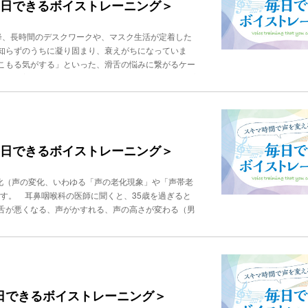
音の発音がクリアになります。ステップ３ 舌回し超
 毎日できるボイストレーニング＞
。これらのフレーズを活用して、より伝わりやすい電
）をなぞるように、大きく円を描きます。右回り５周
レーニングスクール「ビジヴォ」代表。「声」「話し
できるだけ大きな円を描き、奥歯の裏側まで舌が届く
修を行う。音楽家ならではの聴力と技術を駆使した、
降、長時間のデスクワークや、マスク生活が定着した
。舌のあらゆる方向への動きがスムーズになり、複雑
出演。著書に、『年収の9割は声で決まる！ 「でき
知らずのうちに凝り固まり、衰えがちになっていま
ほぐれ、表情も豊かになります。さらにこれは、法令
方」に自信がもてる 1分間声トレ』
こもる気がする」といった、滑舌の悩みに繋がるケー
チッチッ」と舌打ちを連続で行います。1秒に３回の
滑舌改善だけでなく、フェイスラインのリフトアップ
かり吸着させてから、勢いよく離すこと。音が大きく
れからご紹介する３つのトレーニングは、PC作業の
力が向上し、「ら行」「た行」「な行」の発音が格段
。ぜひ、毎日の習慣にしてみてください。１．【滑舌
ようになります。ステップ５ 巻き舌トレーニング
え、口周りの血行を促進します。ほうれい線の予防に
、舌先を上あごにつけたり離したりを高速で繰り返
歯茎の外側をなぞるように、ゆっくりと大きく「ぐる
わせるイメージで10秒間行います。最初は難しいか
回行います ポイント：最初はきつく感じるかもしれ
 毎日できるボイストレーニング＞
ことを意識してください。舌先の細かい動きをコント
寧に行いましょう。２．【明るい声・顔色改善】「キ
グ（10秒）：口を閉じて、「んー」と低い声から高
チになり、声の響きを良くします。血行が促進され、
ように意識します。５秒かけて上げ、５秒かけて下げ
化（声の変化、いわゆる「声の老化現象」や「声帯老
に大きく引き、笑顔で「キーー」と５秒間発声します
全体に伝わるのを感じてください。声のトーンも安定
です。 耳鼻咽喉科の医師に聞くと、35歳を過ぎると
前に突き出しながら「ウーー」と５秒間発声します③
グは即効性がありますが、毎日の習慣にすることで、
舌が悪くなる、声がかすれる、声の高さが変わる（男
で「イーー」と５秒間発声します④「キ」と「ウ」と
ください！PROFILE秋竹朋子ビジネスボイストレ
どが起こります。 原因としては、声帯の筋肉や粘膜
ポイント：鏡を見ながら、口角がしっかり上がってい
ビジネスパーソンを４万人指導。400社の企業研修
係しています。ですから、声も【筋トレ】のようなも
P】タングトリル 舌をリラックスさせ、柔軟性を高
よるボイストレーニングが話題を呼び、TVなど多数
ングをした経験を元に、声の老化を遅らせる「毎日で
す。①唇を軽く閉じ、舌先を上の前歯の裏あたりに軽
ている声の出し方』『話し方トレーニング』『「話し
腹式呼吸トレーニング この深い呼吸こそ、声のアン
続けます。息が続く限り、10秒〜20秒ほど行いま
まず口から息を吐きます。そしてその反動で鼻または
能性があります。リラックスして行うのがコツです。
息を吐く」ということに集中します。声を出しながら
毎日できるボイストレーニング＞
明確な変化が現れます。そして何より、ご自身の表情
鳴（声の響き）を良くし、喉に負担をかけずに声の元