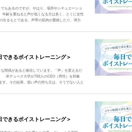
E秋竹朋子ビジネスボイストレーニングスクール「ビジ
くハミングし、響きが鼻の奥に集まるように意識し
人指導。400社の企業研修を行う。音楽家ならでは
きでもあるのですが、やはり、場所やシチュエーショ
豊かになります。③ パタカラ体操（滑舌＋筋力強化）
話題を呼び、TVなど多数出演。著書に、『年収の9
 年齢を重ねると声が低くなる方は多く、とくに女性
り方は、「パ・タ・カ・ラ」をはっきり発音し繰り返
方トレーニング』『「話し方」に自信がもてる 1分
声の出るもとである、声帯の筋肉が萎縮したり、弾力
、慣れてきたら、速く発音するのがポイントです。
ることが原因だと言われています。声帯の動きが鈍く
ングトーン（声の持続力アップ） 呼吸力・声帯の持
。また、加齢とともに、声帯の粘膜が厚くなったり乾
を、一定の音程で10秒以上伸ばしつづけます。息が
もったり、低く感じられたりします。ですから、声を
すというのが必須です。⑤ 朗読や音読（実践トレー
声の高さの指導や、高齢者向けに声の高さをコントロ
、新聞や本、絵本などをはっきりした声で読みます。
が話している場では、声を高めにすると印象が良かっ
 リップロール（唇ブルブル） 口を閉じ、唇を軽く
ターのように、落ち着いた低めの声が求められるケー
毎日できるボイストレーニング＞
♪」と音程をつけるのも効果的。 こちらにご紹介した
き取りやすくなることもあります。 今回は簡単に声
、意識的にやっていただけたらと思います。声も見た
ニング方法をご紹介します。 まず、高い声になりた
っていきます。PROFILE秋竹朋子ビジネスボイス
きな関係があると確信しています。「声」を変えるだ
する：高い声を出すには、喉に力が入っていると逆効
えるビジネスパーソンを４万人指導。400社の企業
 米デューク大学が792人のCEO（男性）を対象
出しましょう。2. 鼻のあたりに響かせることを意
」によるボイストレーニングが話題を呼び、TVなど
ます。その結果、低い声の持ち主は、そうでない人と
く高くなります。口を「イ」の形にする。つまりにっ
知っている声の出し方』『話し方トレーニング』
ました。 声が年収に影響する理由としては、①第一印象
簡単に声を高くするにはこの方法が1番おすすめです。
「自信」や「実力」の証明になるの３つがあります。
プリを使って、自分の声の音程を確認しながら練習す
。落ち着いた声、明瞭で聞き取りやすい声は、信頼感
 とにかく腹式呼吸の強化：高い声で通る声・美しい
す。ハキハキと話す営業マンと、声が小さく聞き取り
はものすごく呼吸、エネルギーを使います。やはり、
説得力やカリスマ性があると、周囲を引っ張る力にな
い人向けの方法です。1. 低音の共鳴を意識：胸や
進や評価、結果として年収にも影響します。プレゼン
毎日できるボイストレーニング＞
い声を出すための「響き」を感じましょう。2. 口
ながりやすいです。 話すテンポやトーン、間の取り
と、深みのある低い声が出やすくなります。口を
」の証とされます。自信のある話し方をする人は、
・修正：自分の声を録音して、理想の声との差をチェ