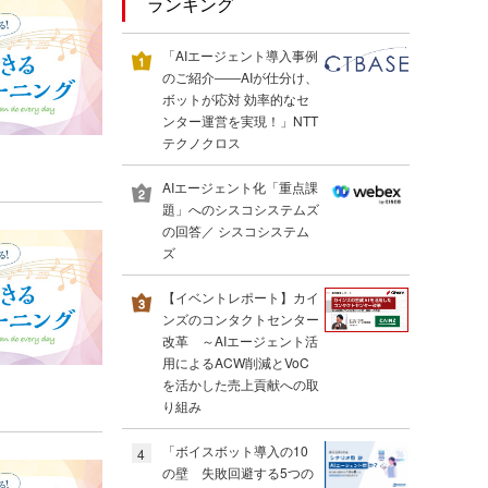
ランキング
「AIエージェント導入事例
のご紹介――AIが仕分け、
ボットが応対 効率的なセ
ンター運営を実現！」NTT
テクノクロス
AIエージェント化「重点課
題」へのシスコシステムズ
の回答／ シスコシステム
ズ
【イベントレポート】カイ
ンズのコンタクトセンター
改革 ～AIエージェント活
用によるACW削減とVoC
を活かした売上貢献への取
り組み
「ボイスボット導入の10
4
の壁 失敗回避する5つの