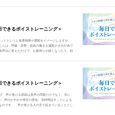
、③声がこもる、④説得力があり信頼される声になり
ります。 声が通らない、聞き返される原因は、呼吸
ンの影響で呼吸が浅くなります。また、喉だけで発声
、発声と舌の筋力不足です。発音を作るのは舌や口周
人も増えています。 声がこもる方は、発声法が間違
があると明るく聞こえます。響きが少ないと、暗い、
毎日できるボイストレーニング＞
力があり信頼される声になるには、発声法だけでな
ョンや人前で話す時に、相手を引きつける話し方に変
エットというと食事制限や運動をイメージしますが、
理職、営業職、講師、コンサルタント、医師、士業な
ことは、呼吸・姿勢・筋肉の働きを連動させる行為で
自信がない」「説得力が出ない」「オンライン会議で
発声法に変えただけで、お腹周りが細くなったり、顔
です。 トレーニングのメリットは大きく5つありま
ナーマッスル運動”です。声は口だけで出していると
。聞き取りやすく明るい声は、「感じがいい人」「信
膜などを自然に使うため、姿勢が整い、内臓が引き上
増すこと。同じ内容でも、声の出し方で伝わり方は大
筋肉痛っぽい」と感じる方が多いのはそのためです。
ると呼吸が浅くなり、声が震えやすくなりますが、正
、脂肪が燃えにくくなります。反対に、正しい発声に
くなります。 ４つめは、声が枯れにくくなること。
なり、自律神経が安定することで良い姿勢もキープし
つめは、コミュニケーション能力が向上することで
やすい傾向にあるのは、無意識に“呼吸運動”を続け
毎日できるボイストレーニング＞
の結果、会議で発言できる、部下に指示できるなど、
舌の筋肉を動かしています。とくに明瞭な発音は、顔
せん。「声が小さいから」「滑舌が悪いから」「年だ
で声が出るようになると、姿勢や呼吸が整い、代謝も
善できます。 ビジネスにおいて、声は名刺以上にあ
ング 声が老ける原因は発声の問題だけでなく、舌に
ことを「話すだけダイエット！」だとお伝えしていま
」「信頼される話し方を身につけたい」「プレゼンや
り、声のかすれや滑舌の悪化、長時間話すことによる
だけ「ン〜〜」でハミング 鼻腔と胸に響かせるハミ
てみてはいかがでしょうか。声が変わると、仕事の印
なのです。 声が老ける人の舌で起きていることとし
（動画はこちら） 4秒吸って、8秒吐きます。呼吸の
朋子ビジネスボイストレーニングスクール「ビジヴォ」代表。
きが鈍い・緊張して固まっている その結果、次のよ
「ため息呼吸法」（動画はこちら） 息を吐くことを
0社の企業研修を行う。音楽家ならではの聴力と技術
老けて見える とくに、舌が下がっている「低位舌」