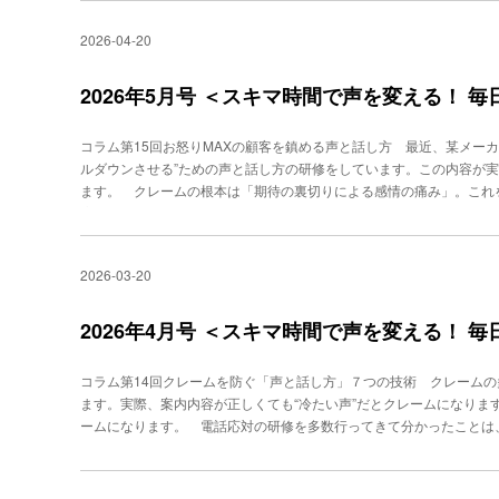
意識すると、呼吸が深くなりやすくなります。④就寝前に、深く息を
を駆使した、「超絶対音感」によるボイストレーニングが話題を呼び、
は、声の老化・滑舌の悪化・たるみの原因になります。 本来、舌の
ドの中で深く息を吐くだけでも、呼吸を整える練習になります。 ダ
2026-04-20
る！ 「できる人」だけが知っている声の出し方』『話し方トレーニン
です。具体的には次の状態です。・舌先→上あごのスポット（前歯の
る」ことです。発声は呼吸運動です。長く吐くほど、腹筋群・横隔膜
舌の根元→上に持ち上がり、口腔内がふさがる 一方で、低位舌は次
応対は日常的に声を使う仕事です。正しい声の出し方を心がけること
の歯の裏に触れている・口の中がスカスカしている つまり、本来あ
2026年5月号 ＜スキマ時間で声を変える！ 
ます。ぜひ、毎日の業務の中で意識してみてください。 ○○○○○○○○○○ 
る状態です。◯まずチェック！ 舌の老化サイン✔ 舌を前に出すと震え
クール「ビジヴォ」代表。「声」「話し方」に問題を抱えるビジネスパ
無意識に口が開いている ２つ以上当てはまれば、舌トレは必須です
楽家ならではの聴力と技術を駆使した、「超絶対音感」によるボイス
コラム第15回お怒りMAXの顧客を鎮める声と話し方 最近、某メー
でもかなり改善します。それではトレーニングに移ります。【舌トレ
に、『年収の9割は声で決まる！ 「できる人」だけが知っている声の
ルダウンさせる”ための声と話し方の研修をしています。この内容が
ごをグーッと押し10秒キープ×５回ポイント：奥（舌の根元）から押
がもてる 1分間声トレ』
ます。 クレームの根本は「期待の裏切りによる感情の痛み」。これ
れ、自然と低位舌が改善されます。②ベロ出しストレッチ舌を思い切
応には、３つの基本があります。① 感情を認めること「お気持ちはも
はなく舌の根元から出すこれだけで舌の可動域が一気に広がります。
と「お客様のお困りの点は～～ですね」③ 今後の安心を提示するこ
チ、30回繰り返すポイント：「タッタッタッ」とリズムよくこれは
３つで多くのクレームはクールダウンします。これを踏まえ、６つの
トレーニング口を閉じたまま、歯茎の外側をなぞるように回す・右回り
2026-03-20
いた声で受け取り、相手の怒りの温度を下げることです。相手が感情
れい線予防にも効果があります。 舌の正しい位置を意識すること、1
ます。声はワントーン低くし、会話速度は普段の７割くらいに落としま
○○○○○○○○ -->PROFILE秋竹朋子ビジネスボイストレーニング
っくり落ち着いて話すことで、自然と相手のペースも落ち着いていき
2026年4月号 ＜スキマ時間で声を変える！ 
るビジネスパーソンを４万人指導。400社の企業研修を行う。音楽家
る“共感の２連打”です。怒りの原因は、「理解してもらえない」「認
よるボイストレーニングが話題を呼び、TVなど多数出演。著書に、『
２回重ねます。１回目「それは大変ご不便でしたよね」２回目「おっ
ている声の出し方』『話し方トレーニング』『「話し方」に自信がもて
コラム第14回クレームを防ぐ「声と話し方」７つの技術 クレームの
ことで怒りのピークが下がります。【ステップ３】 “要約返し”で感
ます。実際、案内内容が正しくても“冷たい声”だとクレームになりま
が理解された」と感じると安心します。「つまり〇〇ということで間
ームになります。 電話応対の研修を多数行ってきて分かったことは
が整理されたと感じ、落ち着きやすくなります。【ステップ４】 怒
こもっていない」と受け取られることです。つまり、この「共感力」
きます。代わりに、“次にどうするか”を明確に提示します。「ではこ
りやすい話し方の特徴（原因）1. 声のトーンが低い・硬い声が無表
法をご案内させていただきます」と提案することで安心を与えます。【
声の0.7秒で感情を判断すると言われており、クレームになりやすい