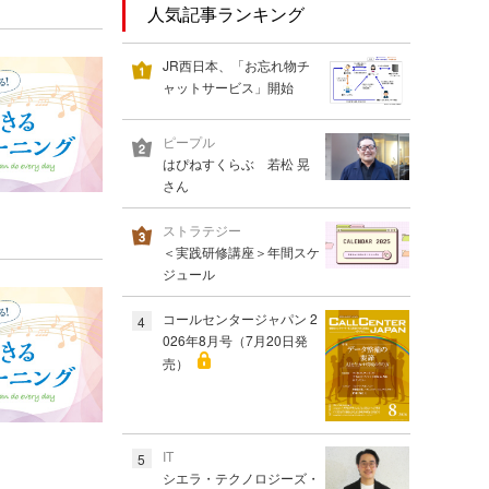
人気記事ランキング
JR西日本、「お忘れ物チ
ャットサービス」開始
ピープル
はぴねすくらぶ 若松 晃
さん
ストラテジー
＜実践研修講座＞年間スケ
ジュール
コールセンタージャパン 2
4
026年8月号（7月20日発
売）
IT
5
シエラ・テクノロジーズ・