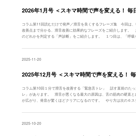
す。唇や鼻の周りが振動する感覚を意識してください。そして、ハミ
則やルールで断る場合－表現：「規則なのでできません」→＋表現：
口の前方に集まることで、少ない力でも芯のある通る声になります。
2026年1月号 ＜スキマ時間で声を変える！ 
して、ご希望に添いかねます」、「お客様のご要望は十分に理解して
「んーーめぇー」「んーーもぉー」これを３回行います。 次は発声
でございます」 規則を盾にした断り方は、冷たい印象を与えます。
声します。この順番で発声することで、舌の動きと口の形をスムーズ
納得していただきやすくなります。相手の状況や感情、緊急度などを見
コラム第11回読むだけで発声／滑舌を良くするフレーズ集 今回は、
トレーニングです。 「イ」は歯が見えるぐらいの感じで ニコッと
○○○○○○○ -->PROFILE秋竹朋子ビジネスボイストレーニングス
改善点まで分かる、滑舌改善に効果的なフレーズをご紹介します。 
て「エ」を発音します。さらに縦に口を空けて「ア」、口を窄めて「
ビジネスパーソンを４万人指導。400社の企業研修を行う。音楽家な
のどれかを判定する「声診断」をご紹介します。 １つ目は、「呼吸
を意識するのには、効果的で、滑舌改善、明瞭な発音を促すのに役立
るボイストレーニングが話題を呼び、TVなど多数出演。著書に、『年
で、「ははは、ある日昼にニヒルな母あひるにひるんでハハハハハと
を持ちましょう。声の色が明るくなり、聞き取りやすさが増します。
いる声の出し方』『話し方トレーニング』『「話し方」に自信がもてる
はとても息を使うのでこの1文が息切れしてしまうくらいの人は、話
他の行でやるのもおすすめです。３. 滑舌強化・ 言葉にして仕上げる
す。呼吸つまり吐く息自体をしっかりして繰り返し言えるようにこれ
し入れします。次に、滑舌を良くするための練習で「おはようござい
2025-11-20
の判定です。普段話す声の声量で、「バナナの謎はまだ謎なのだぞ」
高さで。次に、少し低くめに。最後に、少し高めに。この中で、最も
「老若男女問わず高所得者層に特定支出控除とさせていただきます」
的な声の高さです。最後に、「ありがとうございます」という言葉を
腹式発声での息のコントロールがうまくできていません。正しい発声
2025年12月号 ＜スキマ時間で声を変える！
を、毎朝のルーティンにしていただけたらと思います。声のメンテナ
続やサ行などはスムーズにいうことができません。腹式の発声の練習
よって、声は誰でも改善できます。PROFILE秋竹朋子ビジネスボ
ましょう。 最後に、「滑舌」を鍛えるべき人の判定です。早口で普
「話し方」に問題を抱えるビジネスパーソンを４万人指導。400社の
コラム第10回１分で滑舌を改善する「緊急舌トレ」 話す直前のた
ババばびぶべぼ」と一息で言ってみましょう。 「マ行」「パ行」「
した、「超絶対音感」によるボイストレーニングが話題を呼び、TVな
レ」があります。 滑舌が悪くなる最大の原因は、舌の筋肉の硬直と
く、滑舌が悪い、とくに表情筋という顔の筋肉が硬い唇の動きが鈍い
「できる人」だけが知っている声の出し方』『話し方トレーニング』『
が広がり、発音が驚くほどクリアになるのです。 やり方は次の６ス
ーニング、とくに表情筋を鍛える必要があります。 「ラダレデロド
舌を思い切り下のほうに突き出します。このとき、舌の付け根が引っ
滑舌、とくに舌の筋肉を鍛える必要があります。ラ行は舌をとても使
上に向けて５秒キープ。ポイントは、少し痛いというところまでしっ
きます。 滑舌が鍛えられる“口慣らし（早口ことば風の練習音列）”
で、舌全体の可動域が広がります。ステップ２ 舌の左右運動（10
リタルタレタロパラパリパルパレパロ◆中級サラサリサルサレサロガ
2025-10-20
右の口角を舌先で触るイメージで２秒キープ。次に左に伸ばし２秒キ
◆上級ダラダリダルデレドロタリタルテレトロタラバラバリベロボラ
動かすのではなく、口角の外側まで届かせるつもりで、大きく動かす
マ行は、かなりの運動になります。滑舌の改善は一日では達成できま