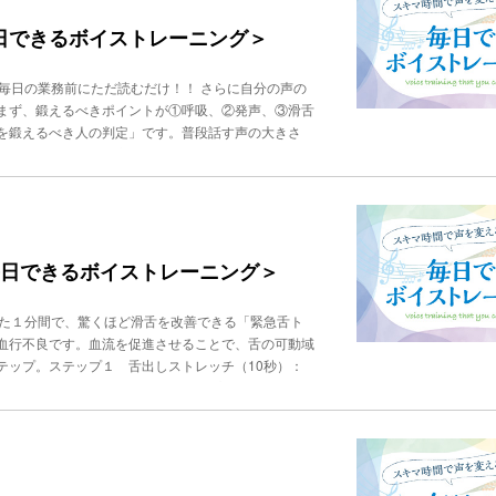
ングから、「んーーまぁー」と音をつなげます。声が
「大変心苦しいのですが、〇〇という規定がございま
「んーーまぁー」「んーーみぃー」「んーーむぅー」
毎日できるボイストレーニング＞
おりますが、社内規定によりまして対応が難しい状況
です。「い・え・あ・お・う」を、一定のテンポで発
気持ちに寄り添う姿勢を示し、理由も添えることで、
に変化させ、声の響きや明瞭度を高めるためのボイス
極めて、最適な表現を選ぶ柔軟性が必要です。 ○○○
毎日の業務前にただ読むだけ！！ さらに自分の声の
笑います。そして、口の中をなるべく縦に気味に開け
クール「ビジヴォ」代表。「声」「話し方」に問題を抱える
まず、鍛えるべきポイントが①呼吸、②発声、③滑舌
オ」そして唇を尖らせて「ウ」。発音の際の口の動き
らではの聴力と技術を駆使した、「超絶対音感」によ
を鍛えるべき人の判定」です。普段話す声の大きさ
ちます。口を大きく開けすぎず、響きを前に出す意識
収の9割は声で決まる！ 「できる人」だけが知って
わらった」と一息で言ってみましょう。ハ行というの
 10回ぐらい繰り返します。カ行、サ行、タ行など
 1分間声トレ』
す基本である腹式呼吸が弱いという可能性が高いで
 最後は、舌をまず「あっかんべー」の要領で10回出
を練習しましょう。 次に、「発声」を鍛えるべき人
ます」を３つの異なる高さで言います。まず、普段の
と一息で言います。または、一息でなくてもよいので
自然で、かつ響きがあると感じる高さが、時分の理想
と言ってみてください。これが言えない方は、とくに
、笑顔で３回言います。 この３分間のエクササイズ
でコントロールできていないと、似たような言葉の連
 毎日できるボイストレーニング＞
ンスを習慣化してしまってください。トレーニングに
と思って何度も言えるように繰り返しトレーニングし
イストレーニングスクール「ビジヴォ」代表。「声」
段話す声の声量で、「ママまみむめもパパぱぴぷぺぽ
企業研修を行う。音楽家ならではの聴力と技術を駆使
った１分間で、驚くほど滑舌を改善できる「緊急舌ト
バ行」は発声時の口のまわりの筋肉の動きが最も大き
ど多数出演。著書に、『年収の9割は声で決まる！
血行不良です。血流を促進させることで、舌の可動域
人にはこれが言いにくいです。こういう人は滑舌トレ
「話し方」に自信がもてる 1分間声トレ』
テップ。ステップ１ 舌出しストレッチ（10秒）：
×３回」。これが言いにくかったり舌がもつれる方は
張られるのを感じながら、５秒キープ。次に、舌先を
う言葉なので繰り返し読むだけで舌を鍛えることがで
かり伸ばすこと。舌の付け根からしっかり伸ばすこと
もご紹介します。◆初級ダラダリダルダレダロタラタ
秒）：口を少し開け、舌を右に思い切り伸ばします。
ラガリガルガレガロチャラチャリチャルチャレチャロ
ープ。これを高速で５往復繰り返します。ただ左右に
バルシャラシャリシャルシェロシャレ サ行やラ行、
こと。顔は正面を向いたまま、舌だけを動かします。
せんが、毎日少しずつ練習を続けることで、確実に効