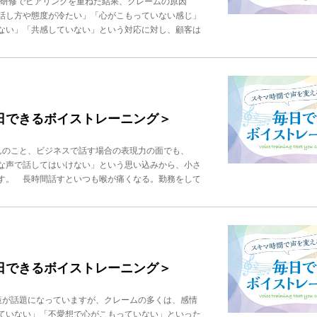
対研修でヒアリングを重ねた結果、クレームの原因
るのです。 年収アップにつながる「声の出し方」の
○○○○○○○ -->PROFILE秋竹朋子ビジネスボイ
話し方や態度が冷たい」「心がこもっていない感じ」
を出す 腹式発声は絶対必須です。どんな時も通る声
抱えるビジネスパーソンを４万人指導。400社の企
ない」「共感していない」という対応に対し、顧客は
）滑舌をよくして、明瞭に話すこと はっきりした声
感」によるボイストレーニングが話題を呼び、TVな
で今回は、電話応対で相手に心がこもって聞こえる・
得力が下がります。（３）話すスピード・間（ま）を
が知っている声の出し方』『話し方トレーニング』
 まず自分の応対を録音し、聞き返すことです。自分
あわせた速度にすること。早口だと軽薄に、遅すぎる
 次に、相手の話をよく聴きながら、相槌や共感の言
きなどに意図的な間をとることで相手の印象にも残
気持ちや状況を理解しようとする姿勢をみせつつ、
こと 無愛想に聞こえたり、心がこもっていないよう
感の表現を適切に挟むことで、相手に寄り添っている
まうのは、たいてい抑揚がないことが原因です。逆に
し方に気をつけることです。穏やかで優しいトーンを
毎日できるボイストレーニング＞
もあります。場所やシチュエーションにあった声を出
がない話し方は、無愛想、あるいは冷たく聞こえがち
の声は、他人が聞く声と印象が違うため、録音して確
い相手には嫌な気持ちになるだけでなく、大きなトラ
その人の印象・信頼感・能力・魅力を伝える「ツー
んのこと、ビジネスで話す場合の表現力の面でも、
、感情を意識してみましょう。ポジティブな感情を表
-->PROFILE秋竹朋子ビジネスボイストレーニングス
な声で話してはいけない」という思い込みから、小さ
るときは音を下げます。感情を意識しながら声の高さ
ーソンを４万人指導。400社の企業研修を行う。音
す。 長時間話すといつも喉が痛くなる。勤務をして
葉に合わせた声の高さを意識します。例えば明るく聞
トレーニングが話題を呼び、TVなど多数出演。著書
ならば、どんなに長時間喋っても正しい発声法であれ
で。言葉にあった表現をすることが大切です。 お伺
出し方』『話し方トレーニング』『「話し方」に自信
無理な力みや緊張で小さな声を出す際に、喉や声帯に
ありますでしょうか？」「郵送していただけます
感を感じることがあります。さらにそれが長期化する
たりすると、とても感じが悪く、場合によってはもの
だきたいのが「小さな声でも説得力のある発声法」で
尾の「か？」をわざと少し音を高くして話すと抑揚が
レーニング方法を紹介します。 まず録音を行いま
、間の取り方を意識すること。とくにクレームなど、
点が見つかります。非常に聞き取りにくかったりかす
毎日できるボイストレーニング＞
相手が話し終わるまで待ち、少し間を取ることで、相
し方ができていない可能性が高いです。 次に、腹式
 これらのポイントを意識して実践することで、相手
込んでいる方もいらっしゃいますが、まったく違いま
で相手の感情に合わせたトーンを心掛け、声の抑揚や
策が話題になっていますが、クレームの多くは、感情
息の量を減らすこと」がポイントです。声量は「吐く
OFILE秋竹朋子ビジネスボイストレーニングスクー
ていない」「不愛想で心がこもっていない」といった