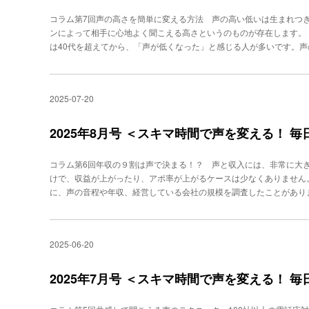
が明るく、生き生きとしてくるのを実感できるはずです。PROFIL
である声帯を動かすトレーニングです。口を閉じて「ん〜〜〜」と軽
ヴォ」代表。「声」「話し方」に問題を抱えるビジネスパーソンを４万
コラム第7回声の高さを簡単に変える方法 声の高い低いは生まれつ
て、音程を上下させながら、30秒×１セット行います。声の響きが
の聴力と技術を駆使した、「超絶対音感」によるボイストレーニングが
ンによって相手に心地よく聞こえる高さというのものが存在します。
舌や口周りの筋力を鍛え、発音の明瞭さと声の通りを改善します。や
割は声で決まる！ 「できる人」だけが知っている声の出し方』『話し
は40代を超えてから、「声が低くなった」と感じる人が多いです。
す（10回ずつ） まずは、ゆっくりしっかりと、できるだけ大きく
間声トレ』
性が失われることで、若い頃のようにピンと張られた状態が保てなく
「パパパパパパパパパパ」「タタタタタ」と順番に行います。④ ロ
なると、振動数（＝音の高さ）が減り、声が低くなる傾向があります
続力アップに効果的。「あーーーーー」「いーーーーー」などの母音
燥したりすることがあります。この変化も振動数に影響し、声がくぐ
続く限り、無理なくキレイに出し続けるのがポイントです。腹式で出
2025-07-20
鍛えることが非常に大事なのです。 私は、相手に心地よく聞こえる
ニング） 実際の発声を通して、声の通り・明瞭さをキープするのに
ールするトレーニングもしています。一般的に、電話応対や多くの人
とにかく、普段話しをしない方は、声を「使う」ことが大切です。⑥
たり相手も聞き取りやすくなります。もっとも、葬儀社のコールセン
2025年8月号 ＜スキマ時間で声を変える！ 
震わせながら「ぶるるるる」と音を出す。→ 声を乗せて「ぶるるっ
スもありますし、高齢者対応の場合、少し声のトーンを低くすると聞
ものは１日１つでも構いません。本当に１分〜５分ぐらいで良いので
を高くする方法・低くする方法、そして自分でできる具体的なトレー
目も同じです。トレーニングすれば必ず、張りのある若々しい声に変わ
コラム第6回年収の９割は声で決まる！？ 声と収入には、非常に大
い人向けの方法は、次の４ステップです。1. 喉を開いてリラックス
トレーニングスクール「ビジヴォ」代表。「声」「話し方」に問題を抱
けで、収益が上がったり、アポ率が上がるケースは少なくありません。
果です。あくびをする時のように喉を開き、リラックスした状態で声を
研修を行う。音楽家ならではの聴力と技術を駆使した、「超絶対音感
に、声の音程や年収、経営している会社の規模を調査したことがあり
識：声を鼻の付け根のあたりに響かせるイメージで話すと、声が明る
多数出演。著書に、『年収の9割は声で決まる！ 「できる人」だけが
比べて18万7000ドル（約2900万円）も年収が高いことがわかり
こり笑ったまま話すと声が鍵盤1音から1.5音ぐらい高くなります。
『「話し方」に自信がもてる 1分間声トレ』
に強く影響する、②リーダーシップや説得力に直結する、③話し方が
3. ピッチコントロール練習：ピアノアプリやボイスチェンジャーア
声は、見た目と同じくらい「第一印象」を左右する重要な要素です
ること、日常的に「高めの声」を意識して使うことも効果的です。4.
2025-06-20
や知性、自信を感じさせるため、ビジネスや面接の場で有利になりま
声というのはものすごく腹式呼吸を使います。高い声で話すというの
づらい営業マンでは、顧客の印象が大きく変わります。 また、声に
発声の基本である腹式呼吸は必須の要素です。 次に、低い声になりた
ります。これはリーダー職や管理職において重要視される資質で、昇
2025年7月号 ＜スキマ時間で声を変える！ 
体全体に声が響くように意識して話すと、自然と低音に近づきます。低
や交渉で「声に力がある人」は、意見を通しやすく、仕事の成果につ
の中の空間を広げる：声をこもらせず、喉の奥や口の中に空間を作る
方などは、プレゼンや営業、交渉の場面でそのまま「実力」や「経験
「オ」や「ウ」の形にするとだしやすくなります。3. 録音して確認