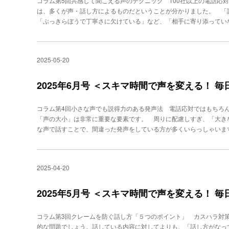
コラム第5回共感して聞こえる声のテクニック 100社以上の電話応
「この人は仕事ができそう」と思われやすく、評価や収入にも影響す
ック。地声を少しずつ低くコントロールするトレーニングに役立ちます。 ○○○
は、多くが声・話し方によるものだということが分かりました。 「
具体的な声のポイントをまとめます。（１）腹式呼吸を使って響く声
ストレーニングスクール「ビジヴォ」代表。「声」「話し方」に問題を
「ぶっきらぼうで丁寧さに欠けている」など、「相手に寄り添ってい
は説得力・自信・安定感を感じさせ、信頼されやすくなります。（２
業研修を行う。音楽家ならではの聴力と技術を駆使した、「超絶対音
不満を感じやすく、感情的なクレームに発展しやすいのです。 そこ
は「自信」や「誠実さ」の象徴。何を言っているか聞き取れないと説
ど多数出演。著書に、『年収の9割は声で決まる！ 「できる人」だけ
良い印象を与えるための共感トレーニング方法について解説します。
意識する ペーシングといって、相手の話す速度をよく聞き、相手に
『「話し方」に自信がもてる 1分間声トレ』
の話し方や声のトーン、言葉遣いの改善点を客観的に把握できます。
とだらけた印象になります。また、話している言葉で、強調したいと
2025-05-20
葉を適度に使うことです。相手の話を途中で遮らずに最後まで聞き、
り、効果的です。（４）抑揚をつけること・高さをコントロールする
「なるほど」「おっしゃる通りです」「それは大変ですね」などの共
な声というのは抑揚がありません。話している時に単調に聞こえてし
印象を与えられます。 さらに、とくに重要なのが、声のトーンや話
2025年6月号 ＜スキマ時間で声を変える！ 
冷静で淡々と素敵に話す場合は抑揚はないほうが説得力があるケース
心掛け、相手の気持ちに寄り添うような話し方を意識すること。抑揚
すのは非常に大事なのです。（５）録音して客観的に確認する 自分
です。声の抑揚がつくと、心の交流がしやすくなります。心が通わな
認→改善を繰り返すことが重要です。 声は単なる「音」ではなく、
コラム第4回小さな声でも説得力のある発声法 電話応対ではもちろ
ブルになりそうな気にすらなるものです。 声の抑揚をつけるときは
ル」であり、それが年収という成果に直結してきます。 ○○○○○○○○○○ 
「声の大小」は非常に重要な要素です。 周りに配慮しすぎ、「大き
現するときは、音を高めにして話します。ネガティブな感情を表現す
クール「ビジヴォ」代表。「声」「話し方」に問題を抱えるビジネスパ
な声で話すことで、間違った発声をしている方が多くいらっしゃいま
を上げたり下げたりして、変化をつけた話し方をしてみましょう。言
楽家ならではの聴力と技術を駆使した、「超絶対音感」によるボイス
いて声がだんだん出にくくなってきたという方は、要注意です。本来
こえて欲しい時は少し高めに、謝罪するときには少し低めの暗い感じ
に、『年収の9割は声で決まる！ 「できる人」だけが知っている声の
ば、喉が痛くなることはありません。「痩せるだけ（笑）」です。 
いや質問をする時には、語尾を上げることがポイントです。「お時間
がもてる 1分間声トレ』
過度な力を入れてしまうと、筋肉や声帯に負担がかかり、痛みや違和
か？」といった質問は、クエスチョンの時に、語尾が下がったり伸び
2025-04-20
とポリープになる方もいらっしゃいます。 まず、マスターしていた
すごくやる気がなさそうに聞こえます。テクニックとして、最後の語
す。これは電話応対の必須のスキルです。この発声法を身に付けるト
つきます。下記のトレーニング動画を参考にしてください。 最後に
す。実際に声を出して練習し、自分の声を録音して確認すると、改善
2025年5月号 ＜スキマ時間で声を変える！ 
相手が興奮している時は、適切な間（沈黙）をとることが重要です。
れていたり、声が安定していない方は、腹式発声という正しい声の出
手の話をよく聴いており、気持ちを尊重していることが伝わります。
発声で話すことを意識します。「腹式発声は大きい声が出る」と思い
に共感しているように感じてもらえる応対が可能になります。穏やか
コラム第3回クレームを防ぐ話し方「５つのポイント」 カスハラ対
す。小さい声で聞き取りやすい声で話すには、腹式発声のまま「吐く
リズムに気をつけると、感じの良さが伝わりやすくなるでしょう。PR
的な問題でしょう。話している内容に対してよりも、「話し方がなっ