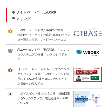
ホワイトペーパー/E-Book
ランキング
「AIエージェント導入事例のご紹介――
AIが仕分け、ボットが応対 効率的なセン
ター運営を実現！」NTTテクノクロス
AIエージェント化「重点課題」へのシス
コシステムズの回答／ シスコシステム
ズ
【イベントレポート】カインズのコンタ
クトセンター改革 ～AIエージェント活
用によるACW削減とVoCを活かした売
上貢献への取り組み
「ボイスボット導入の10の壁 失敗回避
4
する5つのステップ」電話放送局 / DHK
CANVAS