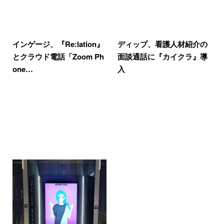
インゲージ、『Re:lation』
ディップ、看護人材紹介の
とクラウド電話「Zoom Ph
面談通話に『カイクラ』導
one…
入