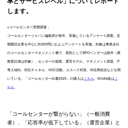
率とサービスレベル」についてレポート
します。
※コールセンター実態調査：
コールセンタージャパン編集部が毎年、実施しているアンケート調査。定
期購読企業を中心に約300問におよぶアンケートを実施。対象は事業会社
のコールセンターマネジメント層で、原則としてBPOベンダーは除外（業
務委託側は対象）。センターの規模、運営モデル、マネジメント課題、IT
導入傾向、対応チャネル、VOC活動、カスハラ対策、AI活用状況などを聞
いている。「コールセンター白書2025」の購入は
こちら
。Kindle版は
こ
ちら
。
「コールセンターが繋がらない」（一般消費
者）、「応答率が低下している」（運営企業）と