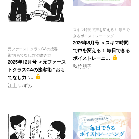
スキマ時間で声を変える！ 毎日で
きるボイストレーニング
2026年8月号 ＜スキマ時間
元ファーストクラスCAの接客
で声を変える！ 毎日できる
術“おもてなし力”の磨き方
ボイストレーニ…
2025年12月号 ＜元ファース
秋竹朋子
トクラスCAの接客術 “おも
てなし力”…
江上 いずみ