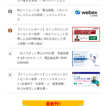
ター運営を実現！」NTTテクノクロス
AIエージェント化「重点課題」へのシス
コシステムズの回答／ シスコシステム
ズ
【イベントレポート】カインズのコンタ
クトセンター改革 ～AIエージェント活
用によるACW削減とVoCを活かした売
上貢献への取り組み
「ボイスボット導入の10の壁 失敗回避
4
する5つのステップ」電話放送局 / DHK
CANVAS
【イベントレポート】ニトリのコンタク
5
トセンター改革 ～ナレッジマネジメン
ト×生成AIで「生産性」と「顧客体験」
向上を両立した舞台裏～