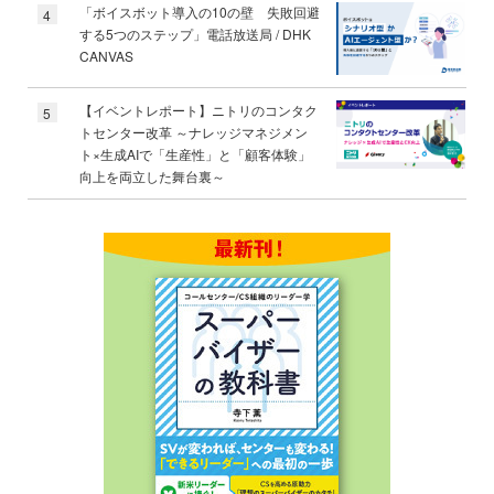
「ボイスボット導入の10の壁 失敗回避
4
する5つのステップ」電話放送局 / DHK
CANVAS
【イベントレポート】ニトリのコンタク
5
トセンター改革 ～ナレッジマネジメン
ト×生成AIで「生産性」と「顧客体験」
向上を両立した舞台裏～