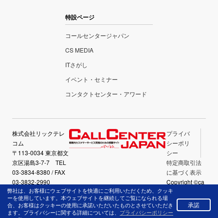
特設ページ
コールセンタージャパン
CS MEDIA
ITさがし
イベント・セミナー
コンタクトセンター・アワード
株式会社リックテレ
プライバ
コム
シーポリ
〒113-0034 東京都文
シー
京区湯島3-7-7 TEL
特定商取引法
03-3834-8380 / FAX
に基づく表示
03-3832-2990
Copyright ©ca
弊社は、お客様にウェブサイトを快適にご利用いただくため、クッキ
llcenter-japan.
ーを使用しています。本ウェブサイトを継続してご覧になられる場
com All Right
承諾
合、お客様はクッキーの使用に承諾いただいたものとさせていただき
Reserved.
ます。プライバシーに関する詳細については、
プライバシーポリシー