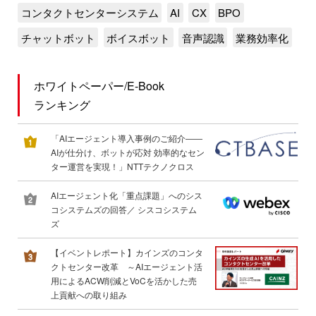
コンタクトセンターシステム
AI
CX
BPO
チャットボット
ボイスボット
音声認識
業務効率化
ホワイトペーパー/E-Book
ランキング
「AIエージェント導入事例のご紹介――
AIが仕分け、ボットが応対 効率的なセン
ター運営を実現！」NTTテクノクロス
AIエージェント化「重点課題」へのシス
コシステムズの回答／ シスコシステム
ズ
【イベントレポート】カインズのコンタ
クトセンター改革 ～AIエージェント活
用によるACW削減とVoCを活かした売
上貢献への取り組み