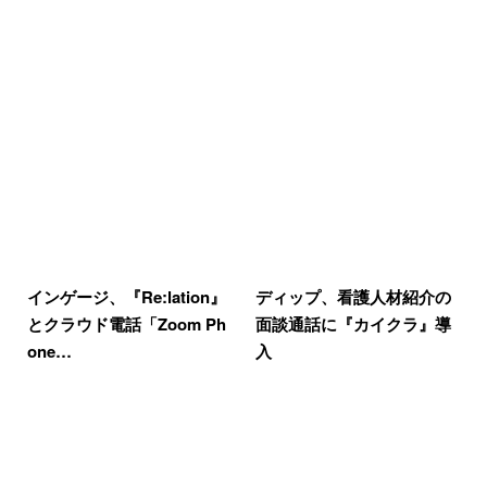
インゲージ、『Re:lation』
ディップ、看護人材紹介の
とクラウド電話「Zoom Ph
面談通話に『カイクラ』導
one…
入