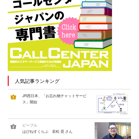
人気記事ランキング
JR西日本、「お忘れ物チャットサービ
ス」開始
ピープル
はぴねすくらぶ 若松 晃 さん