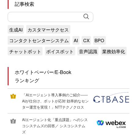
記事検索
生成AI
カスタマーサクセス
コンタクトセンターシステム
AI
CX
BPO
チャットボット
ボイスボット
音声認識
業務効率化
ホワイトペーパー/E-Book
ランキング
「AIエージェント導入事例のご紹介――
AIが仕分け、ボットが応対 効率的なセン
ター運営を実現！」NTTテクノクロス
AIエージェント化「重点課題」へのシス
コシステムズの回答／ シスコシステム
ズ