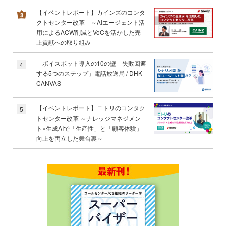
【イベントレポート】カインズのコンタ
クトセンター改革 ～AIエージェント活
用によるACW削減とVoCを活かした売
上貢献への取り組み
「ボイスボット導入の10の壁 失敗回避
4
する5つのステップ」電話放送局 / DHK
CANVAS
【イベントレポート】ニトリのコンタク
5
トセンター改革 ～ナレッジマネジメン
ト×生成AIで「生産性」と「顧客体験」
向上を両立した舞台裏～