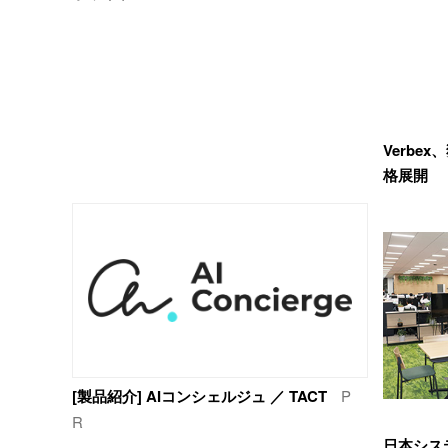
Verbe
格展開
[製品紹介] AIコンシェルジュ ／ TACT
P
R
日本シス