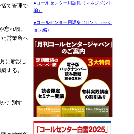
●コールセンター用語集（マネジメント
一括で管理で
編）
●コールセンター用語集（ITソリューシ
や忘れ物、
ョン編）
けた営業所へ
4月に新設し
構築する。
Iが判別す