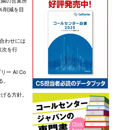
近隣の営業所
％削減を目
い合わせには
取次を行
 AI Co
る。
なげる方針。