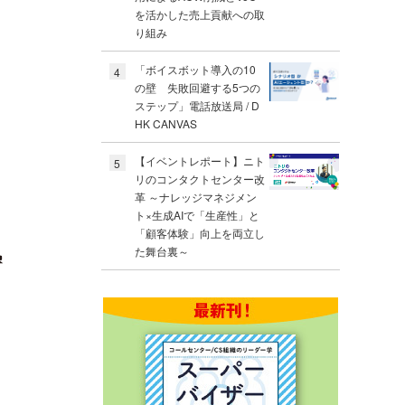
を活かした売上貢献への取
り組み
「ボイスボット導入の10
4
の壁 失敗回避する5つの
ステップ」電話放送局 / D
HK CANVAS
【イベントレポート】ニト
5
リのコンタクトセンター改
革 ～ナレッジマネジメン
ト×生成AIで「生産性」と
「顧客体験」向上を両立し
た舞台裏～