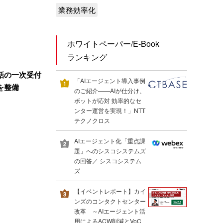
業務効率化
ホワイトペーパー/E-Book
ランキング
話の一次受付
「AIエージェント導入事例
を整備
のご紹介――AIが仕分け、
ボットが応対 効率的なセ
ンター運営を実現！」NTT
テクノクロス
AIエージェント化「重点課
題」へのシスコシステムズ
の回答／ シスコシステム
ズ
【イベントレポート】カイ
ンズのコンタクトセンター
改革 ～AIエージェント活
用によるACW削減とVoC