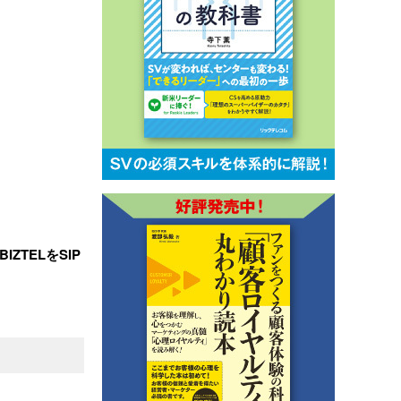
IZTELをSIP