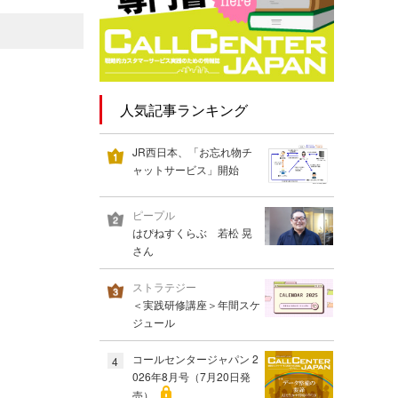
人気記事ランキング
JR西日本、「お忘れ物チ
ャットサービス」開始
ピープル
はぴねすくらぶ 若松 晃
さん
ストラテジー
＜実践研修講座＞年間スケ
ジュール
コールセンタージャパン 2
4
026年8月号（7月20日発
売）