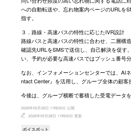
問い合わせ頻度の高い忘れ物に関する電話に対
への自動転送や、忘れ物案内ページのURLをS
指す。
３．路線・高速バスの特性に応じたIVR設計
路線バスと高速バスの特性に合わせ、二層構造
確認先URLをSMSで送信し、自己解決を促す
い、予約が必要な高速バスではプッシュ番号
なお、インフォメーションセンターでは、AIネ
ntact Center』を活用し、グループ全
今後は、グループ横断で蓄積した受電データ
2026年05月26日 11時00分 公開
2026年05月26日 11時00分 更新
ボイスボット