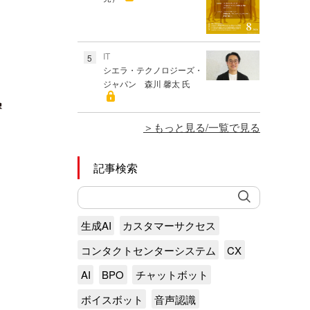
IT
5
シエラ・テクノロジーズ・
ジャパン 森川 馨太 氏
もっと見る/一覧で見る
記事検索
生成AI
カスタマーサクセス
コンタクトセンターシステム
CX
AI
BPO
チャットボット
ボイスボット
音声認識