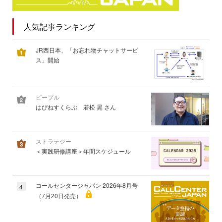
人気記事ランキング
JR西日本、「お忘れ物チャットサービ
ス」開始
ピープル
はぴねすくらぶ 若松 晃 さん
ストラテジー
＜実践研修講座＞年間スケジュール
コールセンタージャパン 2026年8月号
4
（7月20日発売）