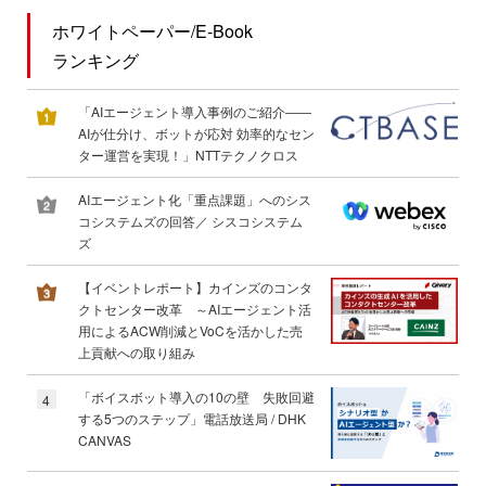
ホワイトペーパー/E-Book
ランキング
「AIエージェント導入事例のご紹介――
AIが仕分け、ボットが応対 効率的なセン
ター運営を実現！」NTTテクノクロス
AIエージェント化「重点課題」へのシス
コシステムズの回答／ シスコシステム
ズ
【イベントレポート】カインズのコンタ
クトセンター改革 ～AIエージェント活
用によるACW削減とVoCを活かした売
上貢献への取り組み
「ボイスボット導入の10の壁 失敗回避
4
する5つのステップ」電話放送局 / DHK
CANVAS