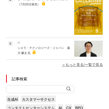
（7月20日発売）
IT
5
シエラ・テクノロジーズ・ジャパン 森
川 馨太 氏
もっと見る/一覧で見る
記事検索
生成AI
カスタマーサクセス
コンタクトセンターシステム
AI
CX
BPO