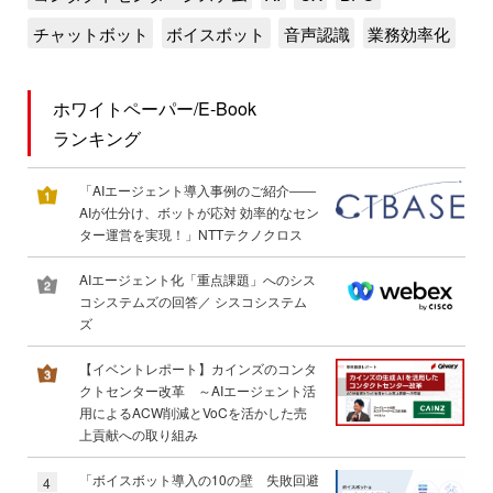
チャットボット
ボイスボット
音声認識
業務効率化
ホワイトペーパー/E-Book
ランキング
「AIエージェント導入事例のご紹介――
AIが仕分け、ボットが応対 効率的なセン
ター運営を実現！」NTTテクノクロス
AIエージェント化「重点課題」へのシス
コシステムズの回答／ シスコシステム
ズ
【イベントレポート】カインズのコンタ
クトセンター改革 ～AIエージェント活
用によるACW削減とVoCを活かした売
上貢献への取り組み
「ボイスボット導入の10の壁 失敗回避
4