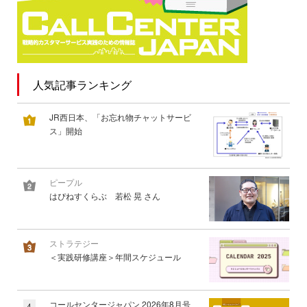
人気記事ランキング
JR西日本、「お忘れ物チャットサービ
ス」開始
ピープル
はぴねすくらぶ 若松 晃 さん
ストラテジー
＜実践研修講座＞年間スケジュール
コールセンタージャパン 2026年8月号
4