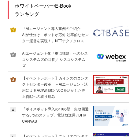
ホワイトペーパー/E-Book
ランキング
「AIエージェント導入事例のご紹介――
AIが仕分け、ボットが応対 効率的なセン
ター運営を実現！」NTTテクノクロス
AIエージェント化「重点課題」へのシス
コシステムズの回答／ シスコシステム
ズ
【イベントレポート】カインズのコンタ
クトセンター改革 ～AIエージェント活
用によるACW削減とVoCを活かした売
上貢献への取り組み
「ボイスボット導入の10の壁 失敗回避
4
する5つのステップ」電話放送局 / DHK
CANVAS
【イベントレポート】ニトリのコンタク
5