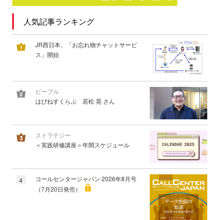
人気記事ランキング
JR西日本、「お忘れ物チャットサービ
ス」開始
ピープル
はぴねすくらぶ 若松 晃 さん
ストラテジー
＜実践研修講座＞年間スケジュール
コールセンタージャパン 2026年8月号
4
（7月20日発売）