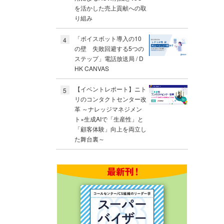
を活かした売上貢献への取
り組み
「ボイスボット導入の10
4
の壁 失敗回避する5つの
ステップ」電話放送局 / D
HK CANVAS
【イベントレポート】ニト
5
リのコンタクトセンター改
革 ～ナレッジマネジメン
ト×生成AIで「生産性」と
「顧客体験」向上を両立し
た舞台裏～