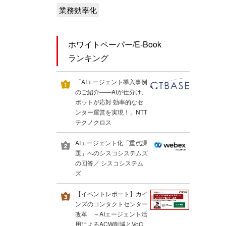
業務効率化
ホワイトペーパー/E-Book
ランキング
「AIエージェント導入事例
のご紹介――AIが仕分け、
ボットが応対 効率的なセ
ンター運営を実現！」NTT
テクノクロス
AIエージェント化「重点課
題」へのシスコシステムズ
の回答／ シスコシステム
ズ
【イベントレポート】カイ
ンズのコンタクトセンター
改革 ～AIエージェント活
用によるACW削減とVoC