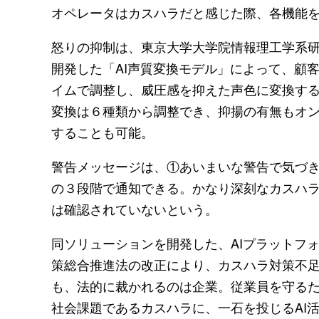
オペレータはカスハラだと感じた際、各機能
怒りの抑制は、東京大学大学院情報理工学系研
開発した「AI声質変換モデル」によって、顧
イムで調整し、威圧感を抑えた声色に変換す
変換は６種類から調整でき、抑揚の有無もオ
することも可能。
警告メッセージは、①あいまいな警告で気づ
の３段階で通知できる。かなり深刻なカスハ
は確認されていないという。
同ソリューションを開発した、AIプラットフォ
策総合推進法の改正により、カスハラ対策不
も、法的に裁かれるのは企業。従業員を守る
社会課題であるカスハラに、一石を投じるAI