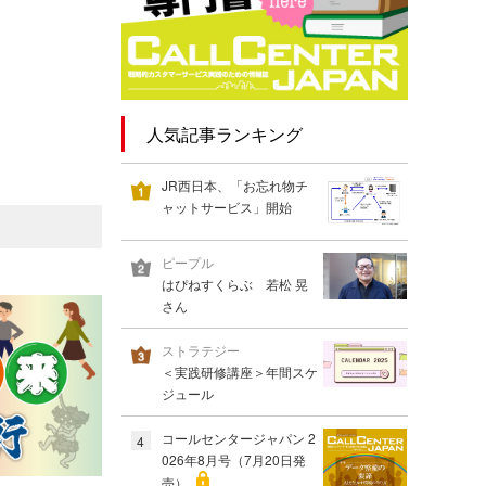
人気記事ランキング
JR西日本、「お忘れ物チ
ャットサービス」開始
ピープル
はぴねすくらぶ 若松 晃
さん
ストラテジー
＜実践研修講座＞年間スケ
ジュール
コールセンタージャパン 2
4
026年8月号（7月20日発
売）