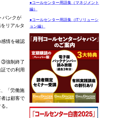
●コールセンター用語集（マネジメント
編）
トバンクが
●コールセンター用語集（ITソリューシ
揚をリアルタ
ョン編）
の感情を確認
、③強制終了
検証での利用
は、「労働施
害者は顧客で
する。