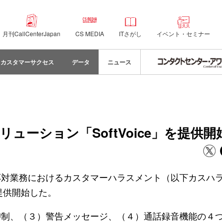
月刊CallCenterJapan
CS MEDIA
ITさがし
イベント・セミナー
カスタマーサクセス
データ
ニュース
ーション「SoftVoice」を提供開
応対業務におけるカスタマーハラスメント（以下カスハ
を提供開始した。
抑制、（３）警告メッセージ、（４）通話録音機能の４