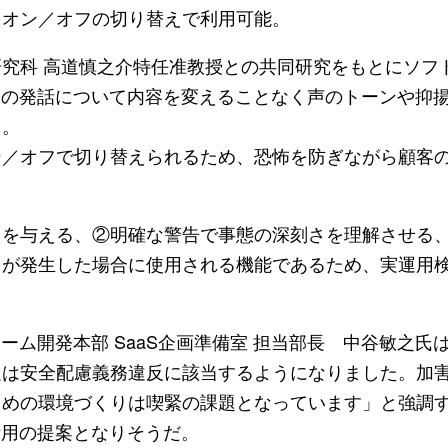
をオン／オフの切り替えで利用可能。
究科 高道慎之介特任准教授との共同研究をもとにソフ
客の発話について内容を変えることなく声のトーンや抑
る。
ン／オフで切り替えられるため、恐怖を防ぎながら顧客
きを与える、②明確な警告で事態の深刻さを理解させる
ラが発生した場合に使用される機能であるため、実運用
ーム開発本部 SaaS企画準備室 担当部長 中谷敏之氏
足は安全配慮義務違反に該当するようになりました。加
ための環境づくりは喫緊の課題となっています」と強調
活用の提案となりそうだ。