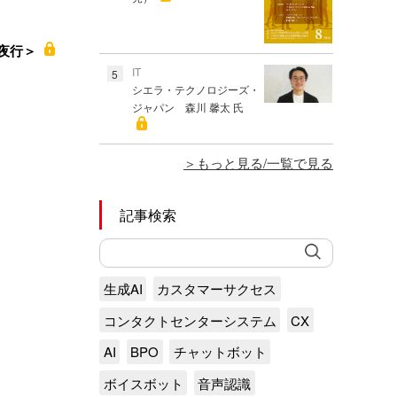
鬼夜行＞
IT
5
シエラ・テクノロジーズ・
ジャパン 森川 馨太 氏
もっと見る/一覧で見る
記事検索
生成AI
カスタマーサクセス
コンタクトセンターシステム
CX
AI
BPO
チャットボット
ボイスボット
音声認識