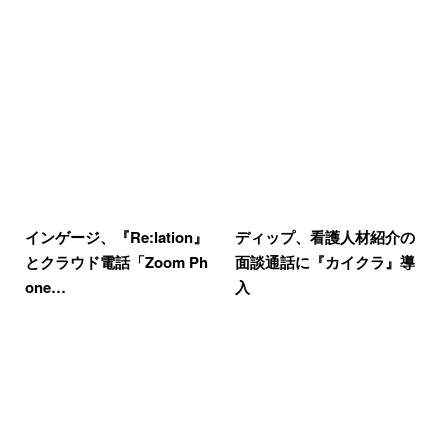
インゲージ、『Re:lation』
ディップ、看護人材紹介の
とクラウド電話「Zoom Ph
面談通話に『カイクラ』導
one…
入