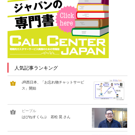
人気記事ランキング
JR西日本、「お忘れ物チャットサービ
ス」開始
ピープル
はぴねすくらぶ 若松 晃 さん