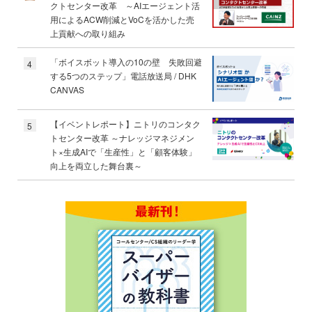
クトセンター改革 ～AIエージェント活
用によるACW削減とVoCを活かした売
上貢献への取り組み
「ボイスボット導入の10の壁 失敗回避
4
する5つのステップ」電話放送局 / DHK
CANVAS
【イベントレポート】ニトリのコンタク
5
トセンター改革 ～ナレッジマネジメン
ト×生成AIで「生産性」と「顧客体験」
向上を両立した舞台裏～