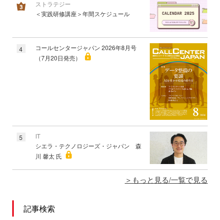
ストラテジー
＜実践研修講座＞年間スケジュール
コールセンタージャパン 2026年8月号
4
（7月20日発売）
IT
5
シエラ・テクノロジーズ・ジャパン 森
川 馨太 氏
もっと見る/一覧で見る
記事検索