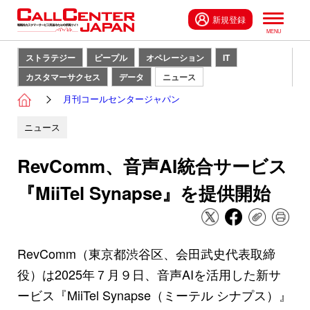
新規登録
ストラテジー
ピープル
オペレーション
IT
カスタマーサクセス
データ
ニュース
月刊コールセンタージャパン
ニュース
RevComm、音声AI統合サービス
『MiiTel Synapse』を提供開始
RevComm（東京都渋谷区、会田武史代表取締
役）は2025年７月９日、音声AIを活用した新サ
ービス『MiiTel Synapse（ミーテル シナプス）』