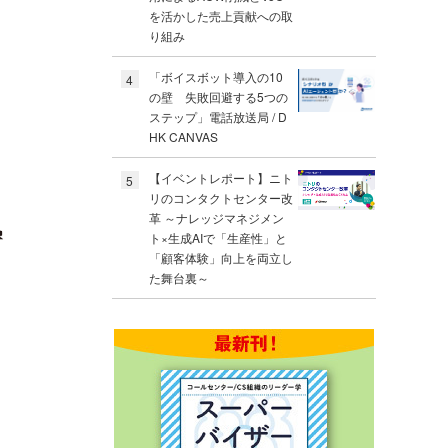
を活かした売上貢献への取
り組み
「ボイスボット導入の10
4
の壁 失敗回避する5つの
ステップ」電話放送局 / D
HK CANVAS
【イベントレポート】ニト
5
リのコンタクトセンター改
革 ～ナレッジマネジメン
ト×生成AIで「生産性」と
「顧客体験」向上を両立し
た舞台裏～