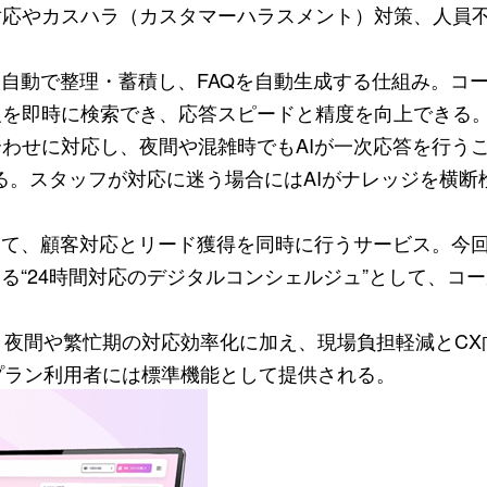
対応やカスハラ（カスタマーハラスメント）対策、人員
を自動で整理・蓄積し、FAQを自動生成する仕組み。コ
報を即時に検索でき、応答スピードと精度を向上できる
わせに対応し、夜間や混雑時でもAIが一次応答を行う
る。スタッフが対応に迷う場合にはAIがナレッジを横断
通じて、顧客対応とリード獲得を同時に行うサービス。今
る“24時間対応のデジタルコンシェルジュ”として、コ
。
り、夜間や繁忙期の対応効率化に加え、現場負担軽減とCX
プラン利用者には標準機能として提供される。