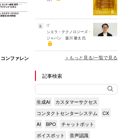
IT
5
シエラ・テクノロジーズ・
ジャパン 森川 馨太 氏
もっと見る/一覧で見る
＆コンファレン
記事検索
生成AI
カスタマーサクセス
コンタクトセンターシステム
CX
AI
BPO
チャットボット
ボイスボット
音声認識