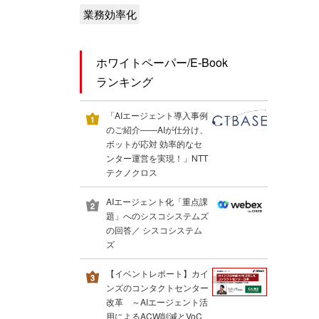
業務効率化
ホワイトペーパー/E-Book
ランキング
「AIエージェント導入事例
のご紹介――AIが仕分け、
ボットが応対 効率的なセ
ンター運営を実現！」NTT
テクノクロス
AIエージェント化「重点課
題」へのシスコシステムズ
の回答／ シスコシステム
ズ
【イベントレポート】カイ
ンズのコンタクトセンター
改革 ～AIエージェント活
用によるACW削減とVoC