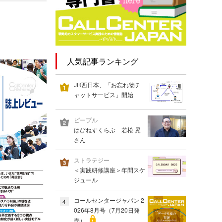
人気記事ランキング
JR西日本、「お忘れ物チ
ャットサービス」開始
ピープル
はぴねすくらぶ 若松 晃
さん
ストラテジー
＜実践研修講座＞年間スケ
ジュール
コールセンタージャパン 2
4
026年8月号（7月20日発
売）