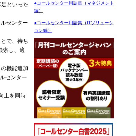
●コールセンター用語集（マネジメント
不足といった
編）
ールセンター
●コールセンター用語集（ITソリューシ
ョン編）
。
ことで、待ち
検索し、適
回の機能追加
ールセンター
向上を同時