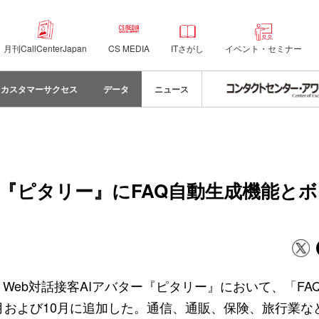
月刊CallCenterJapan
CS MEDIA
ITさがし
イベント・セミナー
カスタマーサクセス
データ
ニュース
ター『ピタリー』にFAQ自動生成機能と
、Web対話接客AIアバター『ピタリー』において、「FA
９月および10月に追加した。通信、通販、保険、旅行業な