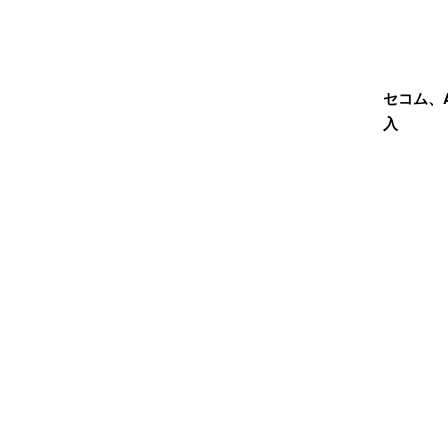
セコム、
入