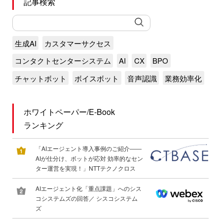
記事検索
生成AI
カスタマーサクセス
コンタクトセンターシステム
AI
CX
BPO
チャットボット
ボイスボット
音声認識
業務効率化
ホワイトペーパー/E-Book
ランキング
「AIエージェント導入事例のご紹介――
AIが仕分け、ボットが応対 効率的なセン
ター運営を実現！」NTTテクノクロス
AIエージェント化「重点課題」へのシス
コシステムズの回答／ シスコシステム
ズ