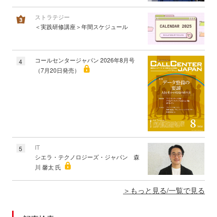
ストラテジー
＜実践研修講座＞年間スケジュール
コールセンタージャパン 2026年8月号
4
（7月20日発売）
IT
5
シエラ・テクノロジーズ・ジャパン 森
川 馨太 氏
もっと見る/一覧で見る