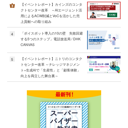
【イベントレポート】カインズのコンタ
クトセンター改革 ～AIエージェント活
用によるACW削減とVoCを活かした売
上貢献への取り組み
「ボイスボット導入の10の壁 失敗回避
4
する5つのステップ」電話放送局 / DHK
CANVAS
【イベントレポート】ニトリのコンタク
5
トセンター改革 ～ナレッジマネジメン
ト×生成AIで「生産性」と「顧客体験」
向上を両立した舞台裏～