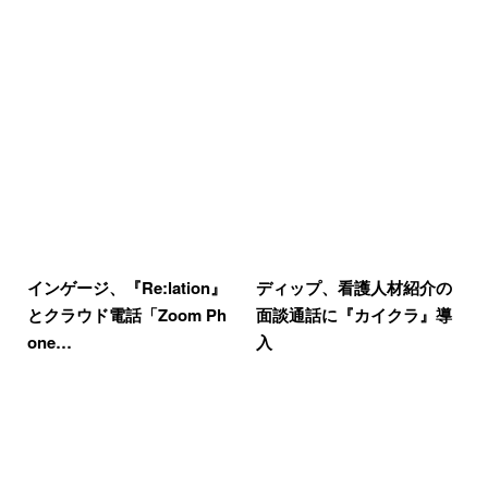
インゲージ、『Re:lation』
ディップ、看護人材紹介の
とクラウド電話「Zoom Ph
面談通話に『カイクラ』導
one…
入