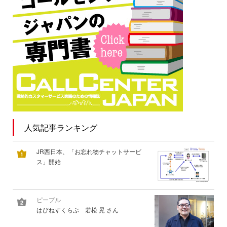
人気記事ランキング
JR西日本、「お忘れ物チャットサービ
ス」開始
ピープル
はぴねすくらぶ 若松 晃 さん