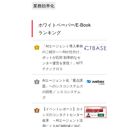
業務効率化
ホワイトペーパー/E-Book
ランキング
「AIエージェント導入事例
のご紹介――AIが仕分け、
ボットが応対 効率的なセ
ンター運営を実現！」NTT
テクノクロス
AIエージェント化「重点課
題」へのシスコシステムズ
の回答／ シスコシステム
ズ
【イベントレポート】カイ
ンズのコンタクトセンター
改革 ～AIエージェント活
用によるACW削減とVoC