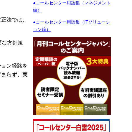
●コールセンター用語集（マネジメント
編）
改正法では、
●コールセンター用語集（ITソリューシ
ョン編）
要な方針策
ション経路を
どまらず、実