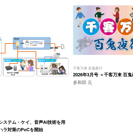
千客万来 百鬼夜行
2026年3月号 ＜千客万来 百
多和田 元
システム・ケイ、音声AI技術を用
ハラ対策のPoCを開始