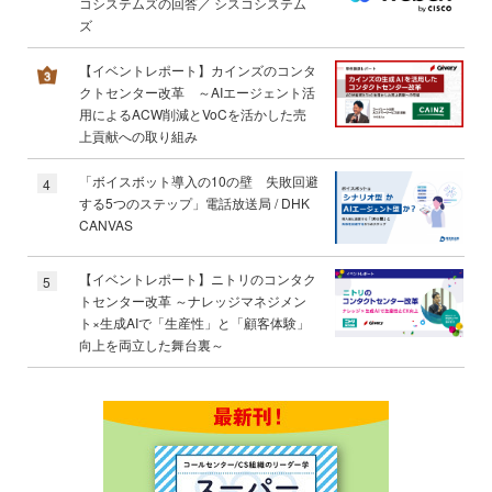
コシステムズの回答／ シスコシステム
ズ
【イベントレポート】カインズのコンタ
クトセンター改革 ～AIエージェント活
用によるACW削減とVoCを活かした売
上貢献への取り組み
「ボイスボット導入の10の壁 失敗回避
4
する5つのステップ」電話放送局 / DHK
CANVAS
【イベントレポート】ニトリのコンタク
5
トセンター改革 ～ナレッジマネジメン
ト×生成AIで「生産性」と「顧客体験」
向上を両立した舞台裏～