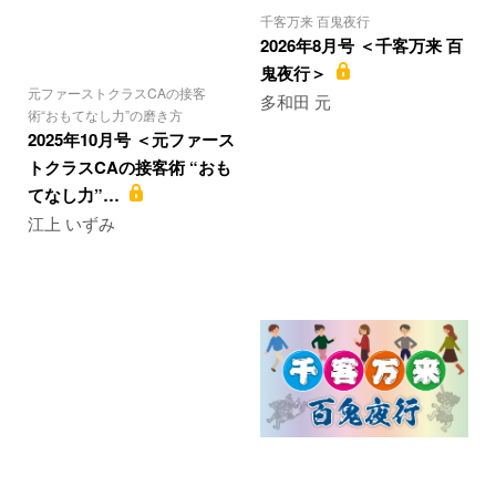
千客万来 百鬼夜行
2026年8月号 ＜千客万来 百
鬼夜行＞
元ファーストクラスCAの接客
多和田 元
術“おもてなし力”の磨き方
2025年10月号 ＜元ファース
トクラスCAの接客術 “おも
てなし力”…
江上 いずみ