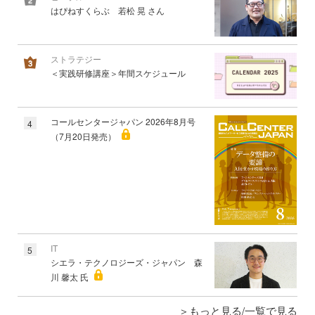
はぴねすくらぶ 若松 晃 さん
ストラテジー
＜実践研修講座＞年間スケジュール
コールセンタージャパン 2026年8月号
4
（7月20日発売）
IT
5
シエラ・テクノロジーズ・ジャパン 森
川 馨太 氏
もっと見る/一覧で見る