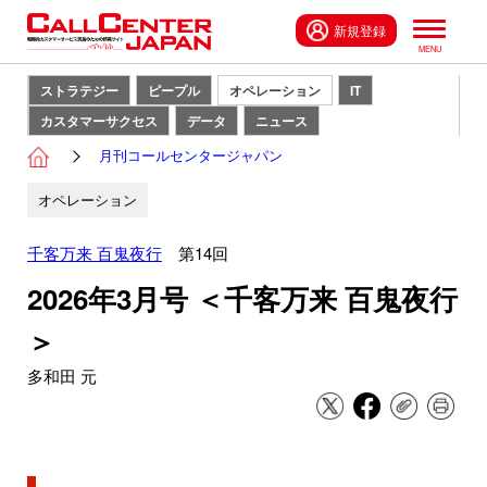
新規登録
ストラテジー
ピープル
オペレーション
IT
カスタマーサクセス
データ
ニュース
月刊コールセンタージャパン
オペレーション
千客万来 百鬼夜行
第14回
2026年3月号 ＜千客万来 百鬼夜行
＞
多和田 元