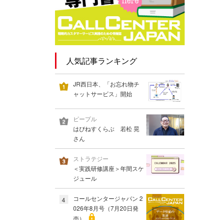
人気記事ランキング
JR西日本、「お忘れ物チ
ャットサービス」開始
ピープル
はぴねすくらぶ 若松 晃
さん
ストラテジー
＜実践研修講座＞年間スケ
ジュール
コールセンタージャパン 2
4
026年8月号（7月20日発
売）