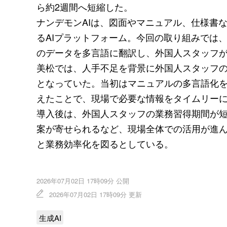
ら約2週間へ短縮した。
ナンデモンAIは、図面やマニュアル、仕様書
るAIプラットフォーム。今回の取り組みでは
のデータを多言語に翻訳し、外国人スタッフ
美松では、人手不足を背景に外国人スタッフ
となっていた。当初はマニュアルの多言語化
えたことで、現場で必要な情報をタイムリー
導入後は、外国人スタッフの業務習得期間が
案が寄せられるなど、現場全体での活用が進
と業務効率化を図るとしている。
2026年07月02日 17時09分 公開
2026年07月02日 17時09分 更新
生成AI