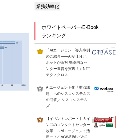
業務効率化
ホワイトペーパー/E-Book
ランキング
「AIエージェント導入事例
のご紹介――AIが仕分け、
ボットが応対 効率的なセ
ンター運営を実現！」NTT
テクノクロス
AIエージェント化「重点課
題」へのシスコシステムズ
の回答／ シスコシステム
ズ
【イベントレポート】カイ
ンズのコンタクトセンター
改革 ～AIエージェント活
用によるACW削減とVoC