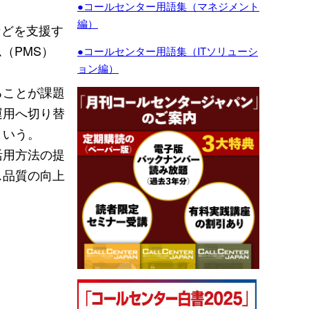
●コールセンター用語集（マネジメント
編）
などを支援す
（PMS）
●コールセンター用語集（ITソリューシ
ョン編）
ることが課題
運用へ切り替
という。
活用方法の提
ス品質の向上