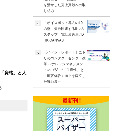
を活かした売上貢献への取
り組み
「ボイスボット導入の10
4
の壁 失敗回避する5つの
ステップ」電話放送局 / D
HK CANVAS
【イベントレポート】ニト
5
リのコンタクトセンター改
革 ～ナレッジマネジメン
ト×生成AIで「生産性」と
AIの「資格」と人
「顧客体験」向上を両立し
た舞台裏～
る