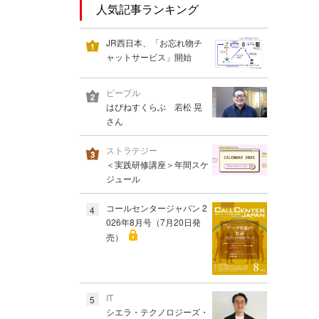
人気記事ランキング
JR西日本、「お忘れ物チ
ャットサービス」開始
ピープル
はぴねすくらぶ 若松 晃
さん
ストラテジー
＜実践研修講座＞年間スケ
ジュール
コールセンタージャパン 2
4
026年8月号（7月20日発
売）
IT
5
シエラ・テクノロジーズ・