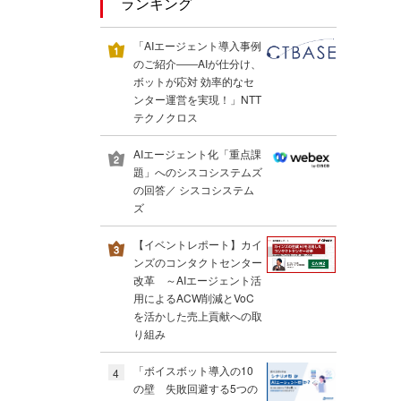
ランキング
「AIエージェント導入事例
のご紹介――AIが仕分け、
ボットが応対 効率的なセ
ンター運営を実現！」NTT
テクノクロス
AIエージェント化「重点課
題」へのシスコシステムズ
の回答／ シスコシステム
ズ
【イベントレポート】カイ
ンズのコンタクトセンター
改革 ～AIエージェント活
用によるACW削減とVoC
を活かした売上貢献への取
り組み
「ボイスボット導入の10
4
の壁 失敗回避する5つの