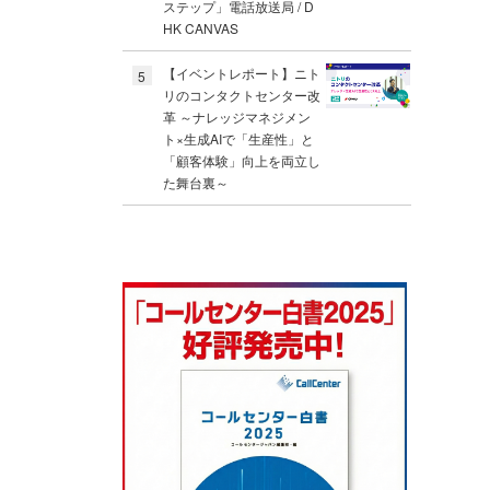
ステップ」電話放送局 / D
HK CANVAS
【イベントレポート】ニト
5
リのコンタクトセンター改
革 ～ナレッジマネジメン
ト×生成AIで「生産性」と
「顧客体験」向上を両立し
た舞台裏～