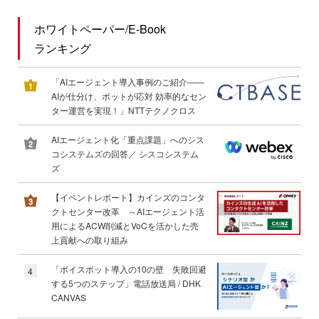
ホワイトペーパー/E-Book
ランキング
「AIエージェント導入事例のご紹介――
AIが仕分け、ボットが応対 効率的なセン
ター運営を実現！」NTTテクノクロス
AIエージェント化「重点課題」へのシス
コシステムズの回答／ シスコシステム
ズ
【イベントレポート】カインズのコンタ
クトセンター改革 ～AIエージェント活
用によるACW削減とVoCを活かした売
上貢献への取り組み
「ボイスボット導入の10の壁 失敗回避
4
する5つのステップ」電話放送局 / DHK
CANVAS