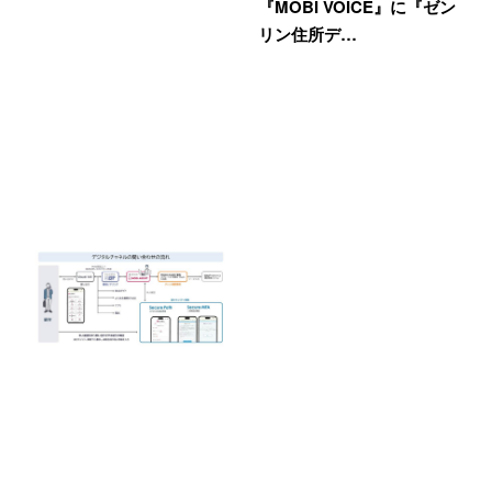
『MOBI VOICE』に『ゼン
リン住所デ…