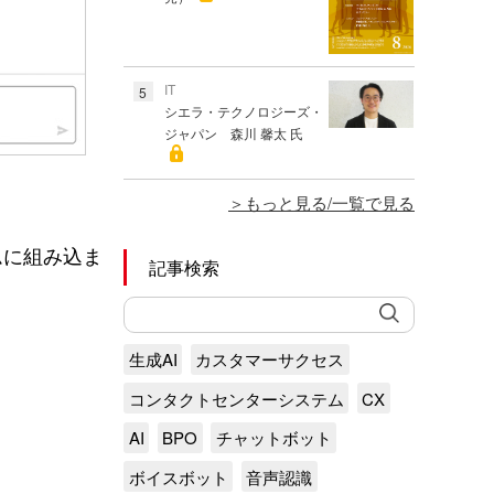
IT
5
シエラ・テクノロジーズ・
ジャパン 森川 馨太 氏
もっと見る/一覧で見る
ムに組み込ま
記事検索
生成AI
カスタマーサクセス
コンタクトセンターシステム
CX
AI
BPO
チャットボット
ボイスボット
音声認識