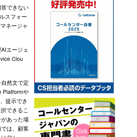
回答できない
ールスフォー
グマネージャ
AIエージェ
ce Clou
を自然文で定
latformや
し、提示でき
選択できるこ
せがあった場
面では、顧客