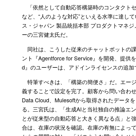
「依然として自動応答構築時のコンタクトセ
など、“人のような対応”といえる水準に達し
ス・ジャパン 製品統括本部 プロダクトマネ
ーの三宮健太氏だ。
同社は、こうした従来のチャットボットの課
ント『Agentforce for Service』を開発、提
d』のユーザーは、アドインライセンスの追加
特筆すべきは、「構築の簡便さ」だ。エージ
義することで設定を完了。顧客から問い合わせがあると、Sale
Data Cloud、Mulesoftから取得さ
る。三宮氏は、「生成AIと当社独自の推論エ
とが従来型の自動応答と大きく異なる点」と
合は、在庫の状況を確認。在庫の有無によっ