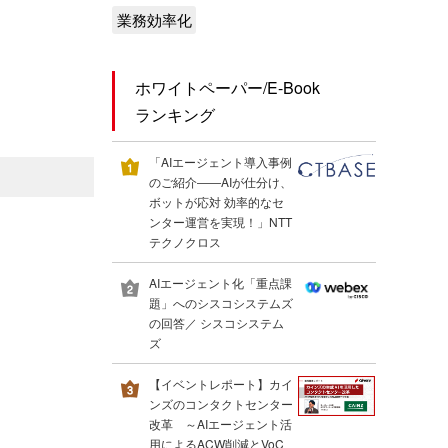
業務効率化
ホワイトペーパー/E-Book
ランキング
「AIエージェント導入事例
のご紹介――AIが仕分け、
ボットが応対 効率的なセ
ンター運営を実現！」NTT
テクノクロス
AIエージェント化「重点課
題」へのシスコシステムズ
の回答／ シスコシステム
ズ
【イベントレポート】カイ
ンズのコンタクトセンター
改革 ～AIエージェント活
用によるACW削減とVoC