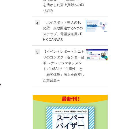
を活かした売上貢献への取
り組み
「ボイスボット導入の10
4
の壁 失敗回避する5つの
ステップ」電話放送局 / D
HK CANVAS
【イベントレポート】ニト
5
リのコンタクトセンター改
革 ～ナレッジマネジメン
ト×生成AIで「生産性」と
「顧客体験」向上を両立し
た舞台裏～