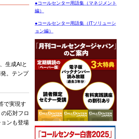
●コールセンター用語集（マネジメント
編）
●コールセンター用語集（ITソリューシ
ョン編）
、生成AIと
を開発。テンプ
答で実現す
との応対フロ
ションも登場