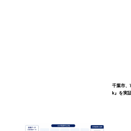
千葉市、市
k』を実