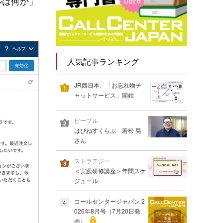
ルは何か」
人気記事ランキング
JR西日本、「お忘れ物チ
ャットサービス」開始
ピープル
はぴねすくらぶ 若松 晃
さん
ストラテジー
＜実践研修講座＞年間スケ
ジュール
コールセンタージャパン 2
4
026年8月号（7月20日発
売）