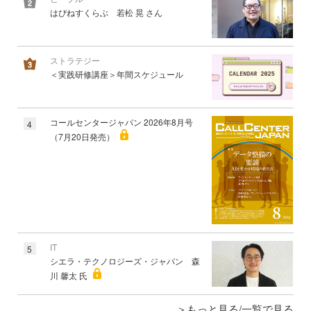
はぴねすくらぶ 若松 晃 さん
ストラテジー
＜実践研修講座＞年間スケジュール
コールセンタージャパン 2026年8月号
4
（7月20日発売）
IT
5
シエラ・テクノロジーズ・ジャパン 森
川 馨太 氏
もっと見る/一覧で見る