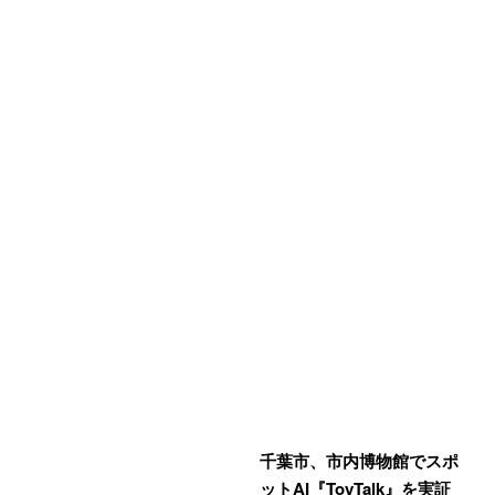
千葉市、市内博物館でスポ
ットAI『ToyTalk』を実証