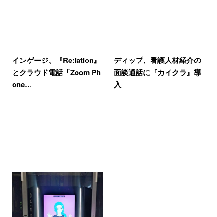
インゲージ、『Re:lation』
ディップ、看護人材紹介の
とクラウド電話「Zoom Ph
面談通話に『カイクラ』導
one…
入