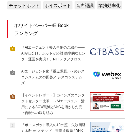
チャットボット
ボイスボット
音声認識
業務効率化
ホワイトペーパー/E-Book
ランキング
「AIエージェント導入事例のご紹介――
AIが仕分け、ボットが応対 効率的なセン
ター運営を実現！」NTTテクノクロス
AIエージェント化「重点課題」へのシス
コシステムズの回答／ シスコシステム
ズ
【イベントレポート】カインズのコンタ
クトセンター改革 ～AIエージェント活
用によるACW削減とVoCを活かした売
上貢献への取り組み
「ボイスボット導入の10の壁 失敗回避
4
する5つのステップ」電話放送局 / DHK