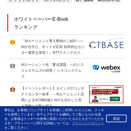
ホワイトペーパー/E-Book
ランキング
「AIエージェント導入事例のご紹介――
AIが仕分け、ボットが応対 効率的なセン
ター運営を実現！」NTTテクノクロス
AIエージェント化「重点課題」へのシス
コシステムズの回答／ シスコシステム
ズ
【イベントレポート】カインズのコンタ
クトセンター改革 ～AIエージェント活
用によるACW削減とVoCを活かした売
上貢献への取り組み
弊社は、お客様にウェブサイトを快適にご利用いただくため、クッキ
ーを使用しています。本ウェブサイトを継続してご覧になられる場
「ボイスボット導入の10の壁 失敗回避
4
承諾
合、お客様はクッキーの使用に承諾いただいたものとさせていただき
ます。プライバシーに関する詳細については、
プライバシーポリシー
する5つのステップ」電話放送局 / DHK
をご覧ください。
CANVAS