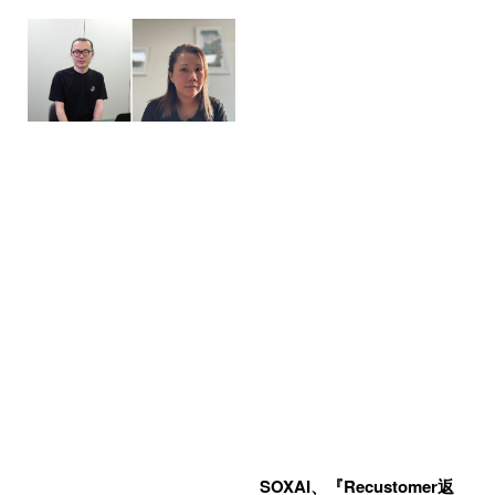
SOXAI、『Recustomer返