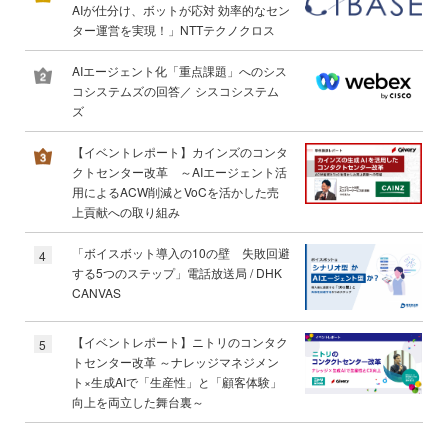
AIが仕分け、ボットが応対 効率的なセン
ター運営を実現！」NTTテクノクロス
AIエージェント化「重点課題」へのシス
コシステムズの回答／ シスコシステム
ズ
【イベントレポート】カインズのコンタ
クトセンター改革 ～AIエージェント活
用によるACW削減とVoCを活かした売
上貢献への取り組み
「ボイスボット導入の10の壁 失敗回避
4
する5つのステップ」電話放送局 / DHK
CANVAS
【イベントレポート】ニトリのコンタク
5
トセンター改革 ～ナレッジマネジメン
ト×生成AIで「生産性」と「顧客体験」
向上を両立した舞台裏～