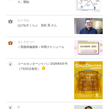
ス」開始
ピープル
はぴねすくらぶ 若松 晃 さん
ストラテジー
＜実践研修講座＞年間スケジュール
コールセンタージャパン 2026年8月号
4
（7月20日発売）
IT
5