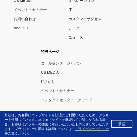
CS MEDIA
オペレーション
イベント・セミナー
IT
お問い合わせ
カスタマーサクセス
About us
データ
ニュース
特設ページ
コールセンタージャパン
CS MEDIA
ITさがし
イベント・セミナー
コンタクトセンター・アワード
弊社は、お客様にウェブサイトを快適にご利用いただくため、クッキ
ーを使用しています。本ウェブサイトを継続してご覧になられる場
承諾
合、お客様はクッキーの使用に承諾いただいたものとさせていただき
株式会社リックテレ
プライバ
ます。プライバシーに関する詳細については、
プライバシーポリシー
コム
シーポリ
をご覧ください。
〒113-0034 東京都文
シー