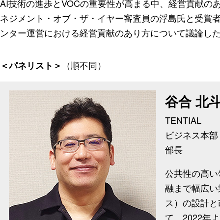
AI技術の進歩とVOCの重要性が高まる中、経営貢献
ネジメント・オブ・ザ・イヤー審査員の浮島氏と受賞
ンター運営における経営貢献のあり方について議論し
（順不同）
＜パネリスト＞
谷合 北
TENTIAL
ビジネス本部
部長
公共性の高い
融まで幅広い
ス）の設計と
て、2022年