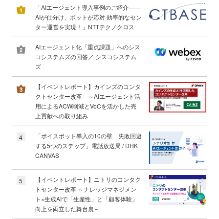
「AIエージェント導入事例のご紹介――
AIが仕分け、ボットが応対 効率的なセン
ター運営を実現！」NTTテクノクロス
AIエージェント化「重点課題」へのシス
コシステムズの回答／ シスコシステム
ズ
【イベントレポート】カインズのコンタ
クトセンター改革 ～AIエージェント活
用によるACW削減とVoCを活かした売
上貢献への取り組み
「ボイスボット導入の10の壁 失敗回避
4
する5つのステップ」電話放送局 / DHK
CANVAS
【イベントレポート】ニトリのコンタク
5
トセンター改革 ～ナレッジマネジメン
ト×生成AIで「生産性」と「顧客体験」
向上を両立した舞台裏～