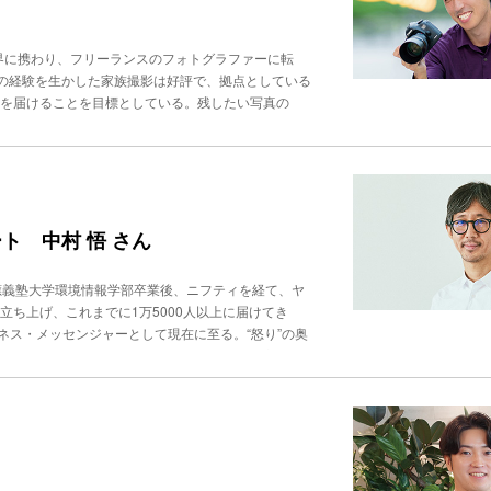
るチーフコンシェルジェを兼任している。 黒澤さん
思うので、当店は意図的に“足し算”を増やしていき
の案内にはじまり、観光情報の提供、迷子の対応、体
入れる。「店づくり、人づくりに加え、地域のまちづ
不可欠だ。忙しい連休の時期は、１日100件を超え
業界に携わり、フリーランスのフォトグラファーに転
ファンを増やし続けている。
しているのは、「お客様１人ひとりに誠実に向き合
の経験を生かした家族撮影は好評で、拠点としている
高速道路の料金に不満を訴える客が、インフォメーシ
真」を届けることを目標としている。残したい写真の
。「約１時間、お客様の言葉をさえぎらずに伺ったと
0年後に写真を見返して、“あの時こうだったよね”と
けず、むしろ積極的に向き合うことで、相手との信頼
ラファーの高木信幸さんだ。高木さんは、人物写真か
澤さんに世間話をしに来るまでの間柄になっている。
、とりわけ家族写真を得意とする。子どもの七五三や
何かを見極め、臨機応変に対応できるようになってい
する理由は何なのか。その秘訣は、撮影前のヒアリン
り、高齢の人の買い物を手伝ったりもする。 また、
限界です。事前のヒアリングの時点で“どんな写真を
る人も多い。そのため、桜や紅葉の見どころを聞かれ
とることが、重要です」（高木さん）。 最初は「お
ト 中村 悟 さん
自らも赴いたり、情報を集めるといった努力や手間が
りたい”という個別のニーズが隠れていることが少な
移ろいを一緒に楽しみながらお話できるのは、この仕
基本的な情報の取得で終わらせず、「依頼者・被写体
力も、楽しみや仕事のやりがいに変えている。情報を
應義塾大学環境情報学部卒業後、ニフティを経て、ヤ
を詰める。例えば、「花畑で姉妹の写真を撮りたい」
事の話をする黒澤さん。仕事を楽しむ秘訣を聞くと、
立ち上げ、これまでに1万5000人以上に届けてき
囲まれた姉妹をアップで撮りたい場合もある。Inst
雰囲気を作るのも、黒澤さんの仕事と自負していると
ンドフルネス・メッセンジャーとして現在に至る。“怒り”の奥
ョットして送ってもらい、より明確な共通認識を形成す
ることに喜びを感じます」。20代から50代と年齢
旧ヤフー在籍時に、マインドフルネスを社内に広め
 当日は、よりスムーズに進めるための工夫として、
小さな報告を話しやすい雰囲気づくりや、共有スペー
や判断をせずにそのまま受け止める心のあり方」のこ
心がけている。高木さんは、「フォトグラファーは、
」と黒澤さん。 毎朝のミーティングでは、「こんな
う手法で、企業研修や医療・教育の現場で導入が広が
の撮影時間を楽しく過ごしてもらえることが満足いた
め込まない仕組み”を作っている。苦情対応での工夫
「Search Inside Yourself」を受講し、2
つもと違う環境に緊張していることが多いため、コミ
対の引き出しを増やすことにもつながる。「失敗談も
がり、一定の成果が見えたことから、「次は社外にも
は、過去に塾講師として多くの子どもと対話してきた
場にしたいです」。チーフとしての姿勢は、スタッフ
法人研修や大学での講義を中心に、「マインドフルネ
やモノ、昆虫など、その場で子どもが興味を示したも
暇を取りやすい雰囲気作りにも心を砕く。プライベー
、自分も実践者であり体験者だから。指導者ではな