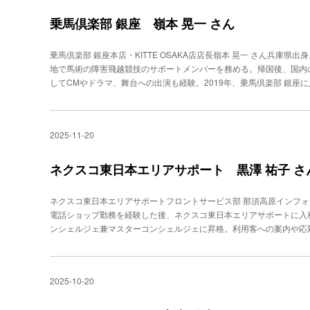
メントが残されることも多く、励みになっているという。「『言うこ
ワインを提供する点も評判を呼んでいるようだ。 「将来は自分の店
ながらも、こちらは（状況に）飲み込まれないことが大切」だそうだ
ね」。 そんな中川さんの目標は、条件をクリアした優良乗務員のみ
経験だ。 アルバイトを始めた当初は、「ドリンクを作るのが、かっ
乗馬倶楽部 銀座 嶺本 晃一 さん
顔面蒼白で料金所へ降りてきた老夫婦の一件だ。 走行中に、他の車
ステップアップだ。安全や品質が認められた“選ばれた乗務員”の証で
かし、それが、「お客様から『君のサービス良かったよ』と褒めてい
ーなどが破損。大事故にもつながりかねない状況だった。 千葉さん
ライバー・サービス）®の中の、子どもの送迎を担う“キッズタクシー
れば会話が増え、いただく『ありがとう』の数も増える。この手応え
制センターへ落下物の連絡を入れた。それと同時に、動揺する夫婦に
乗馬倶楽部 銀座本店・KITTE OSAKA店店長嶺本 晃一 さん兵庫
もが好きなこともありますが、仕事の幅も広げたいです」と笑顔を見
アル通りの線引き”に違和感自身の接客の信条を見出す 本間さんは、
な段取りを落ち着いて案内した。 「事故直後は興奮していて、けが
地で馬術の障害飛越競技のサポートメンバーを務める。帰国後、国内
ライン”を走らせ、人々の暮らしを支えている。
つ。そのきっかけは、大学時代に経験したホテルでのインターンだっ
ます。無理に運転を続けないでください、とお伝えしました」 夫婦
してCMやドラマ、舞台への出演も経験。2019年、乗馬倶楽部 銀座に入
に社員から「全員に同じことはできないから、そういうサービスはし
たは命の恩人です」と大変感謝して帰っていったそうだ。帰宅後も考え
AKA店（大阪）の店長も兼務するとともに、全３店舗を統括する。自
「マニュアル通りに線を引くより、お客様ごとにできる最大のサービ
料金所の仕事は、OJTだけでは対応しきれないと千葉さんは考える。
十色の指導法” 「十人十色なら、馬も“十馬十色”です」。 こう話
きました」。 その思いを胸に、新卒で飲食企業へ入社。居酒屋チェ
後も考えています」 さらに、社内のナレッジサイトも活用する。事
務める嶺本晃一さんだ。年齢や体格、性格が人それぞれあるように、
メントスキルも磨いた。その過程で学んだのは、「スタープレーヤー
2025-11-20
されている。千葉さんはそれらを読み込み、言葉の選び方や説明の順
一辺倒にはしません」と指導への思いを語る。 同店は、乗馬シミュ
「優秀な人材が抜ければ組織は崩れる。そうならないためには、チ
チームを運営する意識も増した。 千葉さんは、「年齢や立場が違って
者から上級者と利用客は幅広く、その多くが「上達したい」という明
続けなければいけない」。23歳で複数店舗を任されたが、自身が店
はしっかりと伝える”を大切にしています。そして、周囲を巻き込む
ーでのレッスンにはさまざまな違いがある。中でも大きいのが、「イ
ネクスコ東日本エリアサポート 黒澤 祐子 さ
が抜けても存続する組織づくり」の重要性を痛感したという。マイナスを
っています」と語る。その成果もあり、職場の雰囲気はとても和やか
けられる点」だという。実馬でのレッスンは事故などに備え、馬の様
e birdの運営にも息づいている。店舗づくりの土台は、「ストレスの
言われる存在になること。千葉さんは今日も、“笑声”でレーンを見守
なる。一方、シミュレーターではその必要がない。、騎乗者のみに10
は“マイナスをゼロに戻す”ことから始まる。「お客様が不安かどうか
ネクスコ東日本エリアサポートフロントサービス部 那須高原インフォ
導できる。「（馬に気を配らずに済むため）お客様もこちらの言葉を
ペースや時間を気にしているサイン。そこで『次は◯◯をお出しでき
電話ショップ勤務を経験した後、ネクスコ東日本エリアサポートに入
す」。 嶺本さんは、「乗馬に必要なのは“余裕を持つこと”。それが
不安を取り除く」。 そのうえで、本番となる“足し算”を積み上げる
ンシェルジェ兼マスターコンシェルジェに昇格。利用客への案内や応
る。 乗馬は、馬の動きに随伴する必要がある。そのためには、馬の
明して期待感を高める。鮮やかな生野菜をテーブルに持って行き、「
スタッフをマネジメントし、働きやすい職場づくりを進めている。観
者が緊張していると、不安などから体がこわばり感覚が鈍ってしまう
しさを演出。提供時には味付けや食べ方の説明を欠かさない。そして
かい気配り 那須高原サービスエリア（SA）で働くチーフコンシェ
す。自信が余裕を生み、そして初めて馬の動きを感じ取れるのです」
イス「八味（はちみ）」だ。「『七味じゃなくて八味なんです』と渡
利用客に、観光や道路情報を提供することが業務の中心だ。 この仕
体の骨盤の模型を使った解説を取り入れている。 「模型を動かして
2025-10-20
後に、もう一段階だけ満足度を引き上げる“ゴールの接客”です」。 
に、お客様と会話する時間が好きだと気づいたから。そこから接客の
らいやすいと考えました」。この方式に変えてからは、「上級者の方
チパネルが普及した。本間さんはこの状況を、「人手不足の状況も理
に、接客に関する試験や資格を取得。他のコンシェルジェを指導する
段に滑らかになっています」。「できること」を伝え自信をつける緊
見ている。それと同時に「“接客の引き算化”が進んだとも感じていま