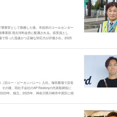
要性を語る。 「『体調を崩された際の窓口はこちら
ことで、自発的に動いてもらえるようになります」。
の仕事を選んだ。「（同営業所の）友人に勧められ、
報を頭の片隅に置いておいていただけるだけで、いざ
う”をいただくだけでなく、スタッフ間でも感謝を伝
も、運転する機会は多く、道にも詳しかった。 しか
も伝える。その塩梅が、腕の見せどころなのだろう。
変わります」。 かつては個人で成果を出すことにや
方が求められます。どちらも、お客様に向き合うこと
には、40名を超えるスタッフをマネジメントする仕
に価値を見出し、「にぎわう店は、人でできていると
をとても慎重に行う。そして、乗車時の大切な仕事道
でを担う。「お客様の目的を受付でうかがい、適任の
ち上げにも挑戦したいと語る。「でもまずは、この店
する、同社の品質グランプリ受賞者のみがつけられる
にもつながりますし、スタッフも自信を持って接客で
卒で警察官として勤務した後、市役所のコールセンター
いです」。 店長としての藤さんの挑戦は、もう少し
度も読み込んでいる乗務員マニュアルなど。「準備が
国や地域ごとの得意分野を“見える化”する。現地研修
須事業部 境古河料金所に配属される。収受員とし
す」と中川さん。“聞き方”ひとつで反応は変わる接
の知識に還元もしている。 女性が多い職場ゆえの難
場で培った迅速かつ正確な対応力が評価され、2025
の様子を観察する。 「座席に座り、すぐスマートフ
やすいが、「お客様にとっては関係のないことです。
う。“笑声”がレーンを守る機械化が進む料金所の接
けてくださる方なら、会話を広げてみます。最初の数
が出やすいのも事実です」。 こうした状況も打破し
ートとしても使われ、１日の交通量は8000台ほど
を痛感した出来事がある。 乗務員を始めて少し経っ
。そう思ってもらえたら、管理職のハードルを下げら
やり取りするのではなく、困った時に、ほっとしても
客がいつも利用しているルートと、異なる道順を通っ
男性が多数を占めた。それが今は、女性が中心になり
ころから高速道路に親しみを感じていたことが由来す
上にある通りの名前を伺いました。しかし、その方は
神田さんはこれから、高額な旅行を希望する“ロイヤ
い場所へ向かう道”であり、料金所はその入口でし
ました。しかし、道順がいつもとは違っていたため、
への利便性の提供を目指す。それには、「どれだけお
ごろは、料金所の高度機械化やETC専用化が進み、料
んは、確認の仕方を改善したという。「建物といった
下げない接客を伝えています」と話す。接客の際、ど
千葉さんは、インターフォン越しの接客でも、表情は
さらに、確認の仕方も工夫する。 「お客様によって
、抑え、お客様とアイコンタクトを取り“会話の温
笑顔そのものは見えませんが、“笑声（えごえ）”は
かけしますが”といったクッション言葉を添えます。
ィングス（旧エー・ピーカンパニー）入社。塚田農場で店長
す。押しすぎず、引きすぎず、お客様自身に判断を委
状況に飲み込まれない冷静な対応の重要性 料金所の
置いて聞く”方法を聞いてみたところ、「信号を２つ
後、同社子会社のAP Restoryの代表取締役に
も押していく。
収受員は随時、事務所内の監視映像で状況を確認してい
す」と教えてくれた。“怖くない運転”もサービスの
023年、独立。2025年、神奈川県川崎市中原区に焼
もいます。そんな時は、インターフォンで呼びかける
必要な要素だと考える。 「酔いやすい方もいます。
満席にするファンづくりの秘訣 20年近く飲食業に携わっ
対応には落ち着きも欠かせない。“ETCカードを差
“スーっと静かに止まる”、それだけでも印象は変わ
 bird」をオープンした。 武蔵小杉駅と新丸子駅の中
いったトラブルも尽きない。「そんな時、お客様は大変
がける。急ぐ必要がある時は、「少し急ぎますね」と
鳥”をコンセプトに半年が経ちましたが、その想いに
ません」。必要な操作を冷静に案内しつつ、利用客の
に表れてくる。タクシー配車アプリには、高評価やコ
ソムリエの資格を持つ本間さんが、焼き鳥に合わせて
た言葉選びを意識します。お客様の気持ちに寄り添い