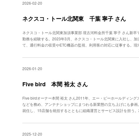
はしません」としたうえで、危機管理としての“ひとこと”を添える重
2026-02-20
や目的は、全員にきちんと伝えます。なぜやるのかを理解してもらう
持ちを胸に仕事をしています」と話す。 中川さんは約１年半前、こ
です』とご案内しておくだけでも、緊急時の行動に違いがでます。情
スタッフ同士の関係性づくりにも取り組む。「お客様から“ありがと
接客の好きな自分に向いている」と思ったと言う。それまでの仕事で
というときに思い出してもらえます」 期待を損なわない範囲で現実
え合うことを積極的に行っています。それだけでも、店舗の雰囲気が
し、タクシーは“走れればいい”仕事ではない。「安全と接遇、その両
ネクスコ・トール北関東 千葉 寧子 さん
支店長職という新たな進路後進を考えマネジメントを選択 神田さん
りがいを感じていた藤さん。しかし今は、組織として成果を出すこと
につながると思います」。 だからこそ、営業所を出る前の車両点検
事もある。２支店の収支管理から販促、育成、店頭のレセプションま
思います」と実感を込める。 近い将来、商品開発や新ブランドの立
具（写真左上）も携帯する。接遇の高さと、運転技術の確かさを評価
スタッフをアサインする。得意な方面のスタッフが出ていくと、成約
ネクスコ・トール北関東加須事業部 境古河料金所千葉 寧子 さん新
舗をもっと強くしたい。誰がいても“ありがとう”のあふれる店にした
特別な名札、必要なときにレシートをきれいに切るためのハサミ、何
きます」。 社内チャットや“知恵袋”のような情報共有の場も作り、
勤務を経験する。2023年3月、ネクスコ・トール北関東に入社し、加
続きそうだ。
できていると、予期せぬ事態が起きても、落ち着いて対応できるもので
に行ったスタッフには「共有し生かしてこそ仕事」と伝え、支店全体
て、通行料金の収受やETC機器の監視、利用客の対応に従事する。現
遇の難しさを痛感 中川さんは接客をはじめる際に、乗車してきた客
しさもあるようだ。 女性は、いまだにライフイベントの影響を受け
年５月、副収受長に昇任。以降、現場の応対品質向上とチーム運営を担
ォンを触る方は、静かに過ごしたいのかもしれない。こちらに話しか
しかし、営業時間のあるカウンター業務では、理想と現実のギャップ
客術 圏央道（首都圏中央連絡自動車道）にある境古河料金所。物流ル
分で“車内の空気”が決まりますね」。 中川さんにも、接遇の難しさ
たいと、管理職を引き受けた。「私にもできるなら、みんなもできる
ある。 そこで副収受長を務める千葉寧子さんは、「ただ通行料金を
たころ、ある利用客から「道順が違う」と強めの指摘を受けた。その
2026-01-20
れると思いました」。 2013年に管理職に昇格した当時、支店長は
らえる場所でありたい」と料金所について語る。 それには、子供の
たことが原因だった。 「目的地までの行き方を確認した際、ルート
つつある。神田さんの歩みは、後輩たちの進路のひとつになった。 
る。「家族で遠出をする時は、決まって高速道路を使いました。“楽し
通りの名前まではご存知なく、そこで、私の思う最適なルートを通り
ル顧客”との長期的な関係づくりと、気軽に旅行会社を使いたい顧客
た」。この思いは、現在の仕事を選ぶきっかけにもなっている。 近
Five bird 本間 裕太 さん
不安を与えてしまったようです」 この出来事をきっかけに、中川さ
客様の意向をキャッチできるかです。スタッフには、お客様の温度を
金所の収受員は対面対応からインターフォン越しの対応が中心だ。 
目印をお聞きすることでも、道順は確認できると反省しました」。 
うしても端末のPCを使う必要がある。「視線が端末に向かうのを極力
伝わると話す。そこで意識しているのが、「口角を上げること」だ。「
は、説明を面倒に感じる方もいらっしゃいます。ですから、“ご面倒お
Five birdオーナー本間 裕太 さん2011年、エー・ピーホールデ
度”を保つ。温度が冷めれば、お客様はすぐにスマホへ手を伸ばしま
伝わると思っています。声だけの場面ほど、印象が残るからです」。
また、一度お伺いしてから、少し間を置いたりもします」 “少し間を
などを務め、アンテナショップにまつわる新業態の立ち上げにも参画。その
ねるのです」。 神田さんは、顧客の背中を押しながら、後輩の背中
出口は、ETCレーンと自動精算機のある一般レーンが稼働する。 
分ほど走ってから、もう１度よりやわらかい言い回しでお尋ねしてみま
就任し、15店舗を統括するとともに組織運営とサービス設計を担う。2
る。「トラブルが起きて車をバックしたり、車外に出てしまうお客様
ひとつ 中川さんは、接客の高さだけでなく、安全運転もタクシーに
き鳥店「Five bird」を開業。“足し算の接客”が選ばれる店を作る
とともに、レーンへ急行し、迅速に対処し事故を未然に防ぎます」。 
急ブレーキやカクンとした止まり方は、お客様の不安につながります。
てきた本間裕太さん。2025年6月、念願だった自身の焼き鳥店「Five
し忘れてバーが開かない”“支払い機の使い方が分からず立ち往生”と
ります」。そして、乗客に安心してもらうため、“怖くない運転”を心
間に位置し、閑静な住宅街の一角に店を構える。「“五感で楽しむ新焼
焦ります。だからこそ、私たち収受員は冷静に振る舞わなくてはなり
2025-12-20
伝えて安心してもらう。 こうした積み重ねは、乗車後のアンケート
共感してくださるお客様に支えられ、ほぼ連日満席です」と語る。 
不安を取り除くような言葉をかける。 その際、「傾聴と、落ち着い