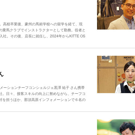
となし』と書かれていると、やっぱりうれしいです
をやろう」と決定づけたのは、学生時代のアルバイト
。 千葉さんには、とりわけ印象的な出来事がある。
が運転できる「ゴールドタクシー」（写真右上）への
こいいといった程度の気持ちで働いていました」。し
両から外れたタイヤが自分たちの車に激突し、バンパ
もある。さらに、日本交通のEDS（エキスパート・ド
ただき、接客のやりがいに気づきました。商品を覚え
はまず、けがの有無を確認し、２次被害を防ぐため管
”にも挑戦したいそうだ。「私に子どもがいて、子ど
が、サービス業を志す原点になりました」。“マニュ
、「警察への届け出」「迎えの手配」といった、必要
県出身。高校卒業後、豪州の馬術学校への留学を経て、現
せる。 中川さんは今日も、タクシーという“ライフ
「接客は引き算ではなく“足し算”」という信条を持
がないと思っても、後から体調が悪くなることもあり
の乗馬クラブでインストラクターとして勤務。役者と
た。重い荷物を持つ高齢の客を手助けしたところ、後
は、「まさか自分たちがこんなことになるとは。あな
社。その後、店長に就任し、2024年からKITTE OS
なくてよい」と注意されたことに違和感を覚えた。
る“こんな時はどうするか” こうした状況も起きる
信が余裕を生み上達につながる相手に合わせる“十馬
スを考える自由度こそ、自分がやりたい接客だと気づ
 「ですから、日々“こんな時はどうするか”を、帰宅
すのは、乗馬倶楽部 銀座で店長兼インストラクターを
ーン店の店長をはじめ複数店舗の運営を担い、マネジ
例や改善案が共有され、手順や断り方の工夫まで蓄積
馬にもクセやリズムがある。「だからこそ、教え方を
だけに依存する組織は、必ず揺らぐ」という事実だ。
序、対応を学んでいる。 副収受長になってからは、
レーターを使った乗馬レッスンを提供している。初心
ーム全体のレベルを引き上げ、リーダーの視座も高め
も、“分からないことは素直に聞く”“伝えるべきこと
確な目的をもって通ってくる。 実馬とシミュレータ
を離れた途端に運営が回らなくなった経験から、「誰
仕事の仕方が大事だと思うため、声掛けを積極的に行
ンストラクターが騎乗者（受講者）に意識をすべて向
ん
ゼロに戻し“プラスを積み上げる” この学びはFiv
だ。 この先目指すのは、「任せておけば大丈夫」と
子や隣の馬場の動きなど、常に周囲への注意が必要に
ない状態を整えたうえでの“足し算の接客”」。まず
っている。
0％集中できるため、細かな体の動きを見逃さずに指
を見ています。キョロキョロしていたら、料理の提供
メーションチーフコンシェルジェ黒澤 祐子 さん携帯
受け取りやすく、余裕が生まれることで上達も速いで
ますが、お時間大丈夫ですか』と声をかけ、まずは
社。日々、接客スキルの向上に努めながら、チーフコ
シミュレーターでは実現しやすいです」と信念を語
。 焼く前の生串を皿に並べ、鶏肉の産地や部位を説
対を担うほか、那須高原インフォメーションで６名の
動きを察知して感じ取る感覚が重要だ。しかし、騎乗
お焼きしますので、お好きなものをどうぞ」と選ぶ楽
光案内から買い物の支援までコンシェルジェのきめ細
。「余裕を持てるかどうかは、メンタルにも関係しま
極め付きが、帰り際にプレゼントする独自配合のスパ
ルジェの黒澤祐子さん。インフォメーションを訪れる
と説明する。 そのためのアプローチ方法として、人
すと、ほとんどのお客様が笑ってくれます。最後の最
事を選んだのは、「携帯電話ショップで働いていた時
説明すると、騎乗時の体の動きのイメージを持っても
コロナ禍を機に、飲食店ではモバイルオーダーやタッ
仕事を続けています」と話す。それを裏付けるよう
でも、体の仕組みを理解することで、騎乗の仕方が格
解していますし、飲食業でもDX推進を行うべき」と
専門性も備えたマスターコンシェルジェ４名のうち
張をほぐすことが上達の近道 日々、指導の仕方を工
す。人にしかできない、温度感のある接客こそ価値が