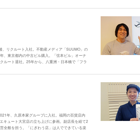
の力」 “ラジオ界のニュースター”との呼び声も高い
ジオショッピングキャスターを務める。 全国各地の
これまでの出演回数は３万回を超えた。 若松さんの
体験談から話を始めたり、パーソナリティとの軽快な
め、若松さんの通販の時間を、番組のいちコーナーと
商品を売る仕事と思われるかもしれませんが、それに
職にある。学生時代からラジオの制作に関わり、卒業
ない”ための工夫見えないからこそ想像する 「当時
大学卒業後、リクルート入社。不動産メディア「SUUMO」の
ました」 番組の進行を考え、パーソナリティが気持
5年、東京都内の中古ビル購入。「弦本ビル」オーナ
り上げればリスナーの“耳が離れない”か。その姿勢
リクルート退社。25年から、八重洲・日本橋で「フラ
番組の一部として楽しんでもらえる時間にしたいと思
設計できる“当事者”を生む場づくりの実践 再開発が進む東
係性づくりを重んじ、初めて担当する番組では、必ず
GUINS」はある。 連日、バラエティ豊かなイベントが
持ちですね」。 パーソナリティの人柄や話し方の特
んは、“コミュニティは設計できる”と考える。「コミ
った事柄を、今は出演者として実践している。 ラジ
、関係を生むか。これらは、ある程度は作ることがで
「見えないからこそ想像する」と話す。 「この番組
考えに至ったのには、2015年に27歳で東京・神保
ていて、どんな悩みを抱えているのか。そんなことを
運営に関わり、ユーザーの視点を実体験として理解し
いている人が多いかもしれない。夕方は、仕事帰りの
店が入るビルオーナーとなった。入居者集めはそう簡
らせ、「こんな話題なら乗ってくれるかな」と会話を
集まり、イベントという場が生まれ、入居者同士の交
ない。 実は若松さん、はぴねすくらぶでは、オペレ
2021年、久原本家グループに入社。福岡の百貨店内
らうなど、入居者が関われる“余白”を作りました。
みで信頼を築く難しさだという。「電話口のお客様は
エキュート大宮店の立ち上げに参画。副店長を経て2
と振り返る。さらに、「最初に誰が入るか」も重要だ
松さんは、「口角を上げて話すと、声のトーンは変わ
運営全般を担う。「にぎわう店」は人でできている楽
す。だからこそ、初めから“どんな人に関わってもら
す。こちらが笑顔でいると、不思議とお相手も柔らか
言し続けた茅乃舎の藤 舞花さん。その言葉通り、晴れ
ティの本質を「人と人の関係性の連鎖」と捉えるよう
いです！お得ですよ！と言い続けても関心は持たれま
出身地の福岡が大好きだが、「県外から福岡や茅乃舎と