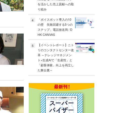
を活かした売上貢献への取
り組み
「ボイスボット導入の10
4
の壁 失敗回避する5つの
ステップ」電話放送局 / D
HK CANVAS
【イベントレポート】ニト
5
リのコンタクトセンター改
革 ～ナレッジマネジメン
ト×生成AIで「生産性」と
「顧客体験」向上を両立し
た舞台裏～