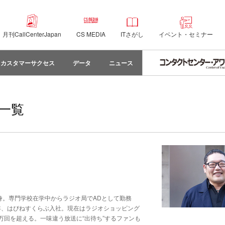
月刊CallCenterJapan
CS MEDIA
ITさがし
イベント・セミナー
カスタマーサクセス
データ
ニュース
一覧
身。専門学校在学中からラジオ局でADとして勤務
1年、はぴねすくらぶ入社。現在はラジオショッピング
回を超える。一味違う放送に“出待ち”するファンも