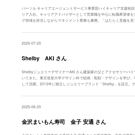
のについて会話をしたり、あえて“いじられ役”のような立ち居振る舞
トが充実してこそ、仕事にも良い影響があると考えているからだ。 
く、身近な存在に感じてもらいたいのです」と語る。マインドフルネ
で、「心の距離」を縮めることで緊張がほぐれ、笑顔もみせるように
パーソル キャリアエージェントサービス事業部ハイキャリア支援統括部 
安心して働き続けてほしい。仕事を続けたいのに家庭の事情で辞めざ
研修を提供する中で、コールセンターに関わる機会も増えている。「
ーショット撮影を提案する。これは、撮影がスムーズに進まないこと
リア入社。キャリアアドバイザーとして営業職を中心に転職希望者を
の言葉には、チーフとしての責任感と、仲間への温かさがにじむ。黒
中村さんは語り、中でも重クレームなど厳しい局面では、マインドフ
が感じて、ぐずっているケースがあるからだ。最初は恥ずかしがって
グ領域を担当しながらマネジメント業務も兼務。「はたらく意義を見
にもつながります」とも語る。利用客の声をいかに受け止めて応じる
大手菓子メーカーのお客様相談室で行ったセッションでは、「お客
ら………」と受け入れ、親自身が撮影を楽しむうち、子どもも落ち着
00人以上の転職支援実績を持つ。“聞く力”で信頼を築くキャリアア
合い方をさらに深めている。
た。重クレームの背景には、「大好きな商品が期待通りではなかった
た信頼関係の賜物と言える。撮影の目的に応じて交わす「雑談」写真
リアで、ハイキャリア層を担当するキャリアアドバイザー（CA）の田
の感情を理解しようとする姿勢は、対応の質を大きく変えます。謝罪や
場合は、撮影目的と要望に即した表情を引き出せるような声かけをし
た実績を持ち、今年の春にはマネージャー職に抜擢された。 CAの
く、“何が満たされていないか”を知ることが重要」と強調する。 で
2025-07-20
サイトのプロフィールとして掲載する場合は、「10年後を見据える
験、スキルを詳細に聞き取り、ともに考えたキャリアプランへと導く
は、企業の応対マニュアルがあることを前提にこう話す。「『もう少
を教えてください。その目標を達成できた時をイメージしてみてくだ
インや電話が主流になった。非対面では相手の表情もしぐさも見えな
きました』など、“あなたに関心を持っています”という姿勢を示すこ
えて伝える。高木さんは、「雑談も交えながら撮影を楽しめる雰囲気
から意図を読み取ることが重要になる。コールセンターと共通するス
Shelby AKI さん
そして、やり取りの中で顧客に感謝の気持ちが芽生えたならば、「
明する。 枚数制限なしで時間単位の撮影料金で依頼を受ける高木さ
で、国家資格キャリアコンサルタントの資格取得時に学んだ「知情意
して伝える。こうして感情を共有し合うことで、共感の意思が相手に
り、納品データに含めて渡している。昆虫を見つけて目で追っている
「知（状況理解）」「情（感情共感）」「意（意図把握）」の３要素
の価値は、怒りが爆発している顧客の背景や気持ちを理解しようとす
ShelbyジュエリーデザイナーAKI さん建築家の父とアクセサリー
表情、考え事をしている表情──。こうした、ふとした表情を喜ぶ顧
伝えている状況や事実を正しく要約し、言語化・整理する・情：発話
ら顧客は、「私は怒っている（I'm angry）」状態から、「怒りを感じてい
いてきた。東京造形大学デザイン科で絵画・彫刻・デザインを学び、
ています。“こんな表情も撮ってくれたんだね”と満足いただけていま
い言葉で共感する・意：その人が本当に望むこと、どうしたいのかと
る状態へ移行しやすくなるという。また、感情の共有は、クレーム処
して活躍。2013年に独立しジュエリーブランド「Shelby」を設
いることは、撮影中にリラックスを促すコミュニケーションを重ねた
とで、「本音と建前の矛盾」を引き出せるという。声のトーンや言い
持つ。 これらは、感情労働の多いコールセンターの現場でこそ、威
イドジュエリー、リバイブジュエリー（リメイク）は合計で数百点を超
この、声の反応と話の内容を同時に捉えるスキルは、「コールセンタ
かつ断片的だが、そのやり取りの中で相手の感情を正確につかめるか
と身につける人の「価値観」「スタイル」を聞く ジュエリーは、一
村さんだが、人とのコミュニケーションが得意だったわけではない。そ
情を「良い・悪い」で評価せずに受け止める習慣を作り、怒りや苛立
る人の日常や人生に彩りを添える存在として、価値観やライフスタイ
兼ねたアルバイトに挑戦。1日約200件のアウトバウンドコールをす
2025-06-20
して、顧客の信頼を保ちながら対応を完結でき、対応者自身の心的負
のは、東京・南青山に路面店を構えるジュエリーブランド「Shelby」
人と関わることで苦手意識を克服していった。逆境を跳ね除け強みの
ルネスを実践している。２人の子どもたちと接するときは、話しかけ
人生や想いに寄り添うものを作りたい」という想いのもと、既存の商
んの強みは「人柄や快活さ」だったという。不安に共感しながら進め
行動を促すときも「どっちの靴下にする？」と２択を示し、自己決定
ジュエリー・リバイブ（リメイク）ジュエリーのデザインを提案して
金沢まいもん寿司 金子 安通 さん
した。しかし、ハイキャリア層を担当するようになり、その強みでは
や主体性の土台になるという。これは部下の指導にも応用できると中
で“深掘り” 技術的な美しさだけではなく、「贈り主、あるいは身に
が、これまでとは異なったのだ。「不安の共感や寄り添いではなく、
ことで、自律性を芽生えさせられるでしょう」と説明する。 今後は
依頼を受ける際は、入念なヒアリングを実施。デザインの好みだけで
した」と振り返る。「競合優位性は？」「資金調達の背景は？」とい