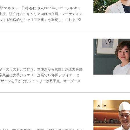
いをして場を和ませたりもする。こうしたやり取り
黒澤さんは今後、「育児や介護を抱えるメンバーも、
スはコールセンターと相性が良い！？ 多様な組織に
なるという。 それでもぐずってしまう時は両親のツ
マネジャー田村 春仁 さん2019年、パーソル キャ
るを得ない人をなくしたい」と意気込んでいる。 そ
コールセンターとマインドフルネスの相性は良い」と
に対し親がピリピリした雰囲気になり、それを子ども
支援。現在はハイキャリア向けの企画、マーケティン
澤さんは、「お客様と接することは、自分自身の成長
ルネスの知識と実践が効果を発揮すると考えている。
嫌がることが多いが、最終的には「高木さんが言うな
つける戦略的なキャリア支援」を重視し、これまで2
か。その積み重ねは、自身の考え方や利用客への向き
様の言葉の裏にある本当の思いを探る大切さ」を伝え
くという。これも、コミュニケーションによってでき
ドバイザーの「本音を引き出す」対話術 パーソルキャ
」などの未充足な期待が潜んでいることが多い。「そ
に残らない声で表情を引き出す プロフィール撮影の
村春仁さん。 200人以上の転職活動を成功に導い
“落ち着いてください”といった火消しだけでな
ている。例えば、被写体が企業の経営者で自社Web
仕事は主に、面談などを通して転職希望者の希望や経
は、どのような声掛けをすればよいのか。中村さん
ような凛々しい表情で行きましょう」「ビジネス目標
こと。 その面談の方式だが、コロナ禍以降はオンラ
し詳しく聞かせてください』『この部分までは理解で
さい」のように、具体的でイメージしやすい言葉を添
い。だからこそ、声のトーンや話し方といった非言語
とです。この一言で距離が縮まることもあります」。
をつくってシャッターを切るようにしています」と説
キルだろう。田村さんも、非対面の応対に悩んだ中
連絡をしてくださりありがとうございます」と言葉に
んは、撮影の合間の何気ない場面でもシャッターを切
」のフレームワークが強力な武器になると気づいた。
届く。 つまり、現場応対におけるマインドフルネス
ときの表情、ぐずっている表情、恥ずかしがっている
で相手の発話を捉える方法論だ。・知：転職希望者が
る態度でも発揮できるということだ。こうした応対か
バイヤーの母のもとで育ち、幼少期から感性と創造力を磨
客は多い。「笑顔イコールよい写真、ではないと思っ
に込められた喜怒哀楽などの感情に対し、違和感のな
る（I feel angry）」と、一歩引いて自身を捉え
卒業後は大手ジュエリー企業で12年間デザイナーと
す」（高木さん）。満足度の高い自然な表情を残せて
いう意図を探り当てる この枠組みを一貫して行うこ
理を単なる消火作業から信頼回復の場へと変える力を
立。デザインを手がけたジュエリーは数千点、オーダーメ
証でもある。
回しを注意深く聞き取り、問いを丁寧に投げかける。
力を発揮するだろう。業務上、顧客との接点は短時間
える。ジュエリーデザインの起点は“顧客を知る”こ
ーでも大いに活用できるのでは」と話す。 そんな田
どうかが満足度を左右する。マインドフルネスは、感
生を通じて身に着けられる「一生もの」。「身に着け
の弱点を克服しようと、学生時代には“リハビリ”を
ちの奥にある本音を引き出す土台を築く。その結果と
ルを反映したデザインが求められます」──そう語る
るコールセンターや、アパレルショップでの接客と、
担も軽減される。 中村さんは、家庭でもマインドフ
のデザイナー、AKIさんだ。「1人ひとりのお客様の
変更を図る ハイキャリア層を担当する以前、田村さ
られたら手を止めて目を合わせ、聞く姿勢を見せる。
品とは異なる特別なサービスとして、オーダーメイド
る面談で成果を上げ、同期の中でもいち早く頭角を現
を促す。こうした小さな積み重ねがウェルビーイング
いる。「いつ着ける」「どう見せたい」ヒアリング
太刀打ちできなくなった。 ハイキャリア層のニーズ
村さんは言い、「選択肢を提示し、自ら選んでもらう
着ける人の想いや価値観」もデザインに込めるため、
業界への理解、競合分析力を重視されるようになりま
EQとの組み合わせによる「二刀流」で、組織や社会
はなく、「どのようなシーンで身に着けたいのか」
った鋭い質問に答えきれず、担当の交代を申し出られ