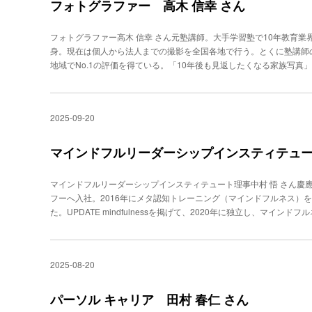
の、最初のひとりに選ばれた。なおかつ現在は、メンバー６名を率い
フォトグラファー 高木 信幸 さん
夫する嶺本さんには、大きな手応えを感じた出来事がある。
あると考えています。体験価値までも引いてしまっては、本末転倒だと
はインフォメーション業務を、“何でも屋さん”と説明する。道路状況
たいです」。 今後は、武蔵小杉エリアでのドミナント展開を視野に
調を崩した利用客のサポート、清掃と仕事内容は幅広く、臨機応変さも
フォトグラファー高木 信幸 さん元塾講師。大手学習塾で10年教育
くりにも関わっていきたい」。本間さんは今日も、“足し算の接客”で
る問い合わせを受けたりもする。しかし、そんな多忙な中でも大切に
身。現在は個人から法人までの撮影を全国各地で行う。とくに塾講師
う」ことだという。 それには、きっかけになる出来事があった。 
地域でNo.1の評価を得ている。「10年後も見返したくなる家族写
ョンにやって来た。応対した黒澤さんは、相手の話に耳を傾け続けた
「イメージ」を事前に共有リピートを生むカギはニーズの深掘り 「1
ころ、最後は笑顔で帰っていかれました」と回想する。苦情対応を避
会話が生まれるような体験を提供したい」。こう話すのは、フォトグ
が生まれたととらえている。今では、その客がSAを訪れた際は、黒
ら静物写真、動画撮影まで、幅広い依頼に対応しているが、人物写真
黒澤さんは、経験を重ねる中で「お客様が本当に求めていることは
2025-09-20
誕生日など、定期的に撮影を依頼するリピーターも多い。 リピート
った」と語る。 例えば、赤ちゃんを抱いた利用客には食事を運んだ
グと撮影当日のコミュニケーションにある。「子どもの集中は30分が
那須高原は観光地という土地柄から、四季折々の自然に惹かれて訪れ
撮りたいのか”の共通認識を持てるところまでコミュニケーションを
マインドフルリーダーシップインスティテュー
ることも当たり前のようにある。そうした問いに答えるには、名所へ
任せで」「自然な表情で」というオーダーでも、“実はこんな写真を撮
必要になる。黒澤さんはそうした情報収集を苦労と感じず、「季節の
くない。そこで、事前ヒアリングでは、場所や人数、撮影人数などの
事ならではの魅力です」とほがらかに語る。業務を遂行するための努
マインドフルリーダーシップインスティテュート理事中村 悟 さん慶
がどんな人なのか」から会話を深掘りしてニーズを探り、ディテール
共有し引き出しを増やす働きやすい環境づくりが喜び 楽しそうに仕
フーへ入社。2016年にメタ認知トレーニング（マインドフルネス）を
という要望は、花畑の中の姉妹を遠くから撮りたい場合もあれば、花に
「一緒に働くメンバーが皆さん良い人だから」と語る。 ただ、その
た。UPDATE mindfulnessを掲げて、2020年に独立し、マイ
agramなどのSNSから撮りたいイメージに近いものをスクリーンシ
も話す。「チーフとして、６人のスタッフにとって働きやすい環境を作
にある声を聞き厳しい局面を信頼回復の場に変える 中村 悟さんは
る。満足の条件は撮影を楽しめること視線を合わせ心の距離を縮める
層も幅広いが、「世代の違いがあるからこそ、互いに補い合えます。
た。 マインドフルネスとは、「いま、この瞬間に意識を向け、評価
撮影前から撮影中にいたるまで、きめ細やかなコミュニケーションを
スを気持ちよく使うため配慮を欠かさないことが秘訣かもしれません
と。自身の感情や思考の動きを観察し、状況を冷静にとらえる力を養
撮影という体験をエスコートするサービス業だと思っています。当日
2025-08-20
お客様がいらっしゃった」と、エピソードを共有する時間も設け、“溜
っている。 中村さんは2014年、米グーグル発のEQ（感情知能）向上プログラム
だくための第一歩」と説明する。 とくに被写体が子どもの場合、い
や、思わず笑顔になったやり取りを共有することは、メンバーの、応
016年にオリジナルの社内向けプログラムを構築。実践者が社内に広
ュニケーションを通じた雰囲気作りが重要だ。子どもの撮影において
気軽に話せるようにして、『次はこうしてみよう』と前向きに考える
広めたい」と考えるようになった。そして、2020年に独立。現在は
パーソル キャリア 田村 春仁 さん
経験が生きている。子どもと視線を合わせることから始め、周囲の人
の背中を押し、安心して挑戦できる雰囲気を作っている。 また、休
ス・メッセンジャー」として活動中。「メッセンジャーを名乗るのは