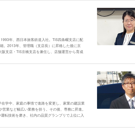
んな距離感で関われるのか。立ち止まって会話が始ま
」 そのために、話し方、話す順番、切り口を変える
にチャレンジしようと決めていました」と強調する。
合わせることで、関係性は生まれやすくなります」。
る番組だった。商品説明を後回しにし、まったく関係
る売上管理や施策立案、人材育成なども自ら担い、で
生じる確率を高める場」だろう。つながりの場は一棟
なるのかなって」。すると予想以上の反響があり、注
年齢が上の方も多いです。店長として現場を動かすた
GUINSだ。 “場”を八重洲・日本橋・京橋の“YNKエ
く習慣もある。15年は続けているそうだ。 放送で
かった。そのためには、誰よりもできる人でいる必要
“一棟のビル”でしたが、今は“エリア”をいかに面白
「なぜ伝わったのか。なぜ売れたのか。それを残し、
づくり 東北新幹線をはじめ13路線が乗り入れる同
、街の価値が変わっていくと考えています」 弦本さ
するか、どう理解してもらうか。こうした考え方を、
となる。店舗の外にまで、レジに並ぶ人の列ができる
ントはきっかけにはなりますが、それだけでは足を運
。1993年、西日本旅客鉄道入社。TiS四条畷支店に配
、相手を想像し続ける。若松さんの放送に思わず耳を
機会も多い。こう聞くと、利用客が多いからと判断し
に重きを置いています」と説明する。 コミュニティ
籍。2013年、管理職（支店長）に昇格した後に京
する藤さんは、「販売の仕方などは店舗への裁量が大
けでは続きませんし、収益のみを追っても集客はでき
大阪支店・TiS京橋支店を兼任し、店舗運営から育成
白いです」と話す。しかし、売上や目標を追うだけで
“１日店長”という仕組みだ。特定の人に依存せず、
運んでもらう「会話の温度」 「ネットで旅行の予約
しめる形”に落とし込んでいる。 「例えば、強化商
人に付随する新たな人の流入が見込めます。カリスマ
の背中を押してほしい思いから、カウンターを訪れる
入れたり、イベントのようにすることで、皆が前向き
場も崩れてしまう。だからこそ、誰もが関われる余白
”になれるかが大切だと思います」 こう語るのは、
いうが、今は「チームで成果を出すこと」にやりがい
るのは、「参加者」ではなく「当事者」を増やすこと
さんだ。 神田さんは、カウンター業務ではまず“顧客の
が違うということが見えてきました。その力をいかに
うえで、集客や告知の方法を一緒に考えていったり
されているのか。それも、価格を重視するのか、おも
く接客”が顧客の満足度を高める “駅ナカ”という立
、リピートや紹介が生まれ、結果として事業としても
しまいます」 よくあるのが、「おすすめのところ
かるギフト需要も多い。それに対し、店舗では、短時
重要です」という弦本さんの考え方は、顧客接点を持
らこそ、成約したいと“焦ったおすすめ”を提案する
藤さんは提案よりもヒアリングを大切にする。「いき
、いかに継続していくか。これからのサービスに求め
ホ普及で上がる難易度安心・納得を作るカウンター業
か”などを伺い、選択肢を絞っていきます」。 顧客の
大学在学中、家庭の事情で進路を変更し、家業の建設業
をもっと世の中に」との思いを胸に、新たな拠点づく
上がったと神田さんは感じている。 「ネットやクチ
はお声がけをしますし、迷っている様子ならば、そこ
や営業など幅広い業務を担う。その後、専務に昇進。
建設だ。中古ビルから始まった挑戦は、街からその先
ますね」 だからこそカウンターのスタッフには、安
社内からの評価が高い。目指すのは、「“ありがと
遇や運転技術を磨き、社内の品質グランプリで上位に入
中でも海外旅行は高額商品になった。「高いお金をか
客に向き合っています」。 藤さんの、最大の関心ご
フライン”空気を決める最初の声掛け タクシーは、
環境を作らなければ、カウンター業務は生き残れない
くても回る店”です」。そのために、業務や判断を積
業所でタクシーに乗務する中川大輔さんは、その役割
い。「楽しみな旅行を前に、不安をあおるようなこと
、誰もが同じ方向を向くよう働きかけている。「目標
ですから、頼っていただける存在でありたい。その気