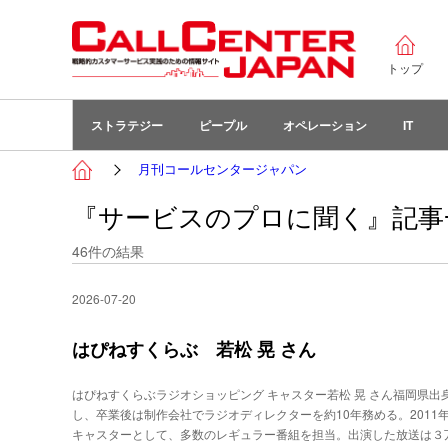
トップ
ストラテジー
ピープル
オペレーション
IT
月刊コールセンタージャパン
『サービスのプロに聞く』記事
46
件の結果
2026-07-20
はぴねすくらぶ 若松 晃 さん
はぴねすくらぶラジオショッピング キャスター若松 晃 さん福岡県出
し、卒業後は制作会社でラジオディレクターを約10年務める。201
キャスターとして、多数のレギュラー番組を担当。出演した放送は３万