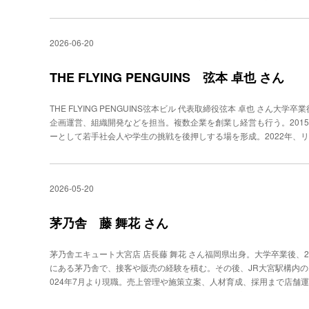
多い。“思わず聞いてしまう”通販番組根底にあるのは「徹底した想像
若松 晃さんは、福岡市の総合通信販売会社「はぴねすくらぶ」でラ
ラジオ番組に出演し、多い日には10本以上の通販番組を担当する。
2026-06-20
語り口は、落語の枕のようだ。何気ない日常の出来事や自身の趣味や
やり取りで場を温めて、商品の紹介へと自然につなげていく。そのた
して楽しむリスナーも多い。 「ラジオショッピングキャスターは、
THE FLYING PENGUINS 弦本 卓也 さん
はまず、番組を“聞いてもらうこと”が欠かせません」 その原点は前
後はラジオディレクターとして番組づくりに携わってきた。“耳が離れ
THE FLYING PENGUINS弦本ビル 代表取締役弦本 卓也 さん
から、どうしたら番組を最後まで聞いてもらえるかをずっと考えてい
企画運営、組織開発などを担当。複数企業を創業し経営も行う。201
ちよく話せるように準備をする。どのタイミングで話題を振り、どう盛
ーとして若手社会人や学生の挑戦を後押しする場を形成。2022年、
は今も変わらない。関心を持ってもらうために、「通販というより、
ペン（THE FLYING PENGUINS）」を運営中。コミュニティは
っています」。 だからこそ、出演する番組のパーソナリティとの関
京・八重洲。その一角にコミュニティ・バー「THE FLYING PEN
あいさつに出向く。「番組づくりの仲間に入れてください、という気
開かれる店内は、多種多様な人が集う。運営する弦本ビル 弦本卓也さ
徴を理解し、相手が話しやすい空気をつくる。ディレクター時代に培
2026-05-20
ュニティは、人が自然に集まるものではなく、どういった人が関わり
オでは、リスナーの反応を即座には感じにくい。そこで若松さんは、
きます」。会社員にしてビルを購入入居者探しに奔走 弦本さんがこの
を聞いているのはどんな人だろう。何歳くらいで、どんな暮らしをし
町の中古ビルを購入した経緯がある。当時、不動産メディアの企画や
茅乃舎 藤 舞花 さん
考えながら話しています」 平日の午前中ならば、家事をしながら聞
たいと、入居者を集め、シェアハウスやコワーキングスペース、飲食
人が聞いていることもある。共演するパーソナリティにも想像をめぐ
単ではなく、100人以上は声をかけたそうだ。 すると、徐々に人が
組み立てる。こうした“相手を思い描く力”も、若松さんの強みに違い
茅乃舎エキュート大宮店 店長藤 舞花 さん福岡県出身。大学卒業後、
流へと展開していった。弦本さんはこの時、「ビルの修繕を手伝っても
ータ業務をすることもあるそうだ。そこで改めて実感するのが、声の
にある茅乃舎で、接客や販売の経験を積む。その後、JR大宮駅構内の
余白があることで、人が関わり、交わる場ができると考えたのです」
見えません。だからこそ笑顔で話すことを大切にしています」。 若
024年7月より現職。売上管理や施策立案、人材育成、採用まで店舗
という。「初期メンバーの性質により、その後の雰囲気が左右されま
る」と断言。「私は一言めから、100％の笑顔で話すようにしていま
しみながら全員で“売り方”を考える 入社時から「店長になる」と公
うか”を意識していました」。 この経験から弦本さんは、コミュニ
くなる気がします」。日々、試行錯誤ノートを書くこと15年 「安
てJR大宮駅構内のエキュート大宮店 店長に就任したのが2024年。