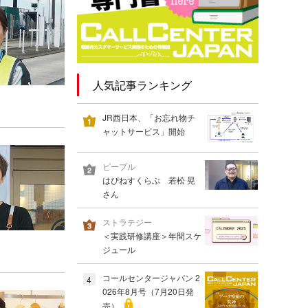
人気記事ランキング
JR西日本、「お忘れ物チ
ャットサービス」開始
ピープル
はぴねすくらぶ 若松 晃
さん
ストラテジー
＜実践研修講座＞年間スケ
ジュール
コールセンタージャパン 2
4
026年8月号（7月20日発
売）