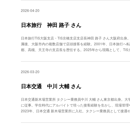
になる。空間や仕組みの設計も重要な要素だという。「誰がいて、ど
せん。それよりも、この商品で、生活がどう変わるかを伝えたいです
いう店を見てみたいと思っていました。そのためにも、まずは店長
るなど、偶発的な出会いが生じる導線はあるか。こうした要素を組み
2026-04-20
など、日々、試行錯誤し続ける。 転機になったのが、FM局のとあ
店長になるべく、接客やレジ業務だけでなく、マネジメントが担当す
すなわち、コミュニティとは「人を集める」のではなく、「関係性が
のない話題から入った。「実験してみました。こんな話をしたらどう
きる仕事を増やしていった。「当社では、パートの方など、私よりも
のビルから街へ 現在、弦本さんが運営するのが、THE FLYING PEN
文数も伸びた。 こうした積み重ねとして、毎日ノートを１ページ書
めには、“この人に言われたらやろう”と思ってもらえる存在になりた
日本旅行 神田 路子 さん
リア”に移し、新たな人のつながりを生もうと尽力している。 「以前は
感じたことや反応、気づき、思いついた新しい表現を記録している。
があると考えました」。目標を“楽しく”追う現場から生まれる売り場
くするかに取り組んでいます。人が集まり、関係性が生まれることで
言語化したいです」。話し方の技術だけではない。相手をいかに想像
駅。１日平均数百人の来店があり、お歳暮シーズンには、その倍以上
んが運営に携わるようになり、約２年が経つ。存続の理由を、「イベ
日本旅行TiS大阪支店・TiS京橋支店支店長神田 路子 さん大阪府出身
次世代へ受け継ぎたいと言う。 リスナーの顔は見えない。それでも
ことも珍しくない。 商業施設や自社内でも販売実績を残し、表彰の
び続けてはもらえません。日常的な関係が生まれる状態をつくること
属後、大阪市内の複数店舗で店頭接客を経験。2001年、日本旅行へ転
傾けてしまうのは、その徹底した想像力がゆえかもしれない。
がちだが、その陰には藤さんの工夫がある。実績の“つくり方”を重視
運営は、短期的な収益だけで見れば、手間も費用もかかる。「理想だ
都、高槻、天王寺の支店長を歴任する。2025年から現職として、TiS
きいため、任されている実感もあり、自分たちで考えて動けるのが面
ません。両方を成立させる必要があります」。そこで取り入れたのが、
までを担う。“もしも”を伝え安心と納得感を与えるカウンターに足を
は、現場もスタッフも疲弊してしまうだろう。そこで、売上目標を“楽
イベントごとに異なる人が店長を務める。 「店長が変わると、その
を完結できる便利な時代になりました。それでも、相談したい、決断
品の販売数を、ボードを使って見える化をしたり、ゲーム要素を取り
的な人が引っ張るコミュニティもありますが、その人がいなくなると
お客様はいらっしゃいます。だからこそ、私たちは、いかに“相談相手
に取り組めています」 以前は、個人で目標を追う楽しさがあったと
2026-03-20
と、小さな役割を持てる状態をつくりたいと考えました」。 重視す
日本旅行 TiS大阪支店とTiS京橋支店の支店長を兼務する神田路子
を感じているという。「店長になり、スタッフそれぞれにできること
だ。「開催料は無料ですが、最低５人は呼ぶ約束にしています。その
要望”を見極める。 「提案を求めているのか、旅行の手配まで希望
組み合わせて成果を出すかを試行錯誤するのが一番面白いです」。“聞
と、関わるきっかけをいくつも用意します」。関係性が深まることで
てなしが優先か。ご要望を読み違えると、おすすめする商品もズレて
日本交通 中川 大輔 さん
地から、来店客には時間に制約がある。しかし、商品選びに時間のか
成立している。 「短期ではなく、中長期で価値が積み上がる構造が
は」といった漠然とした質問だという。このとき、「新規のお客様だか
間で的確にニーズを把握する接客を行う必要がある。この状況でも、
つあらゆる現場にも通じる。単発の対応ではなく、関係性をどう築き
のではなく、お客様の背景を拾い上げることがポイントです」。スマ
なりおすすめはしません。まずは“どなたに贈るのか”“予算はいくら
日本交通新木場営業所 タクシー乗務員中川 大輔 さん東京都出身。
られる視点ではないだろうか。 弦本さんは、「１人ひとりの可能性
務 スマートフォンの普及から、カウンター業務の難易度は、如実に
視線や動きも重要な手がかりになる。 「商品をじっと見ている方に
に従事。学生時代にアルバイトで培った接客経験を生かし、現場管理
りを目指す。目標は、やりたいことの詰まった「弦本ビル20XX」の
コミを使い、深く調べて来られます。私たちよりも詳しいこともあり
から会話を広げていきます」 こうした接客の積み重ねについても、
2023年、日本交通 新木場営業所に入社。タクシー乗務員として接
へと続いていく。
心と納得感を与える役割が求められる。物価高や世界情勢が影響し、
う”と言っていただける数を増やすことです。その思いで、日々の接
る。現在、ゴールドタクシー乗務などに挑戦中。タクシーは“街のライ
けて旅行されるからには、不安なく、納得してお申し込みいただける
とは店舗の組織づくりだという。 「目指しているのは、“店長がいな
仕事に観光にと、利用される目的はさまざま。 日本交通 新木場営
と思います」 旅の案内では、“もしものとき”も伝えなくてはならな
極的にスタッフへ委ねる。雇用形態にかかわらず、皆に方針を共有し
について、「タクシーは、社会インフラのひとつだと思っています。