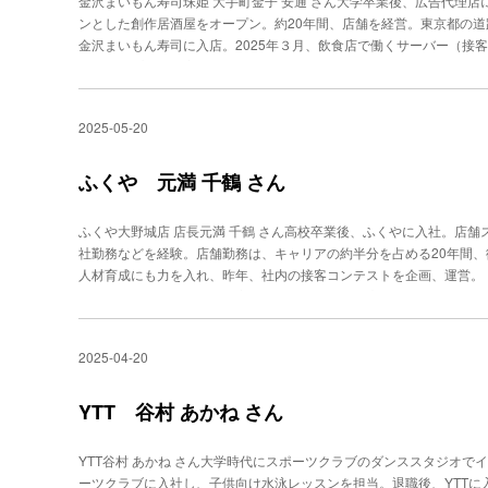
金沢まいもん寿司珠姫 大手町金子 安通 さん大学卒業後、広告代理店
にマインドフルネスを根付かせたいと中村さんは語る。共通言語とし
「自分をどう見せたいのか」など、要望の“具体化”となる情報を聞き
る苦い経験もしている。 だが、その悔しさを糧に業界に関する書籍
ンとした創作居酒屋をオープン。約20年間、店舗を経営。東京都の
に共有し、支え合う組織づくりが進むと考えるからだ。現場の管理職
すべての答えを持っている」と強調する。 例えば、「仕事をする際
イザーに助言ももらった。こうした努力を重ね、ハイキャリア層が求
金沢まいもん寿司に入店。2025年３月、飲食店で働くサーバー（接客
築くための有効なツールになるだろう。
によって、適切なカタチは異なる。PC操作の多い仕事だから「邪魔
と気づいた。 「ライバルばかりの環境で、彼らは本当に信頼できる
ーグランプリ」で審査員特別賞を受賞。40代で寿司職人に転身、イ
反対に「モチベーションアップのために視界に入るリングがいい」と
そのため、情報量や知識で信頼を獲得してから、「本当にそれは本音
金子安通さんは今年、飲食店で働くサーバー（接客スタッフ）を対象
ニッシュ」など、顧客の好みを反映したデザインを提案している。 
もある。急がず、感情に寄り添いながら、何がその人のキャリアの本
加、審査員特別賞を受賞した。 金子さんは異色の経歴を持つ。大学
内にディスプレイしているジュエリーを見せながら会話を進める。こ
2025-05-20
る。転職前の年収から、500万円以上も下がる転職を決意した男性が
飲食店を譲り受け、日本酒をメインに取り扱う創作居酒屋をオープン
な情報となる。話し方や話題を変えるなど、会話が弾みやすい環境づ
しませんでした。しかし、こまめな対話を重ねるうちに、『新卒時代
家が集まる東京・神楽坂で、約20年間、常連に愛される店舗を経営
バイブの依頼の場合は、大切な誰かから受け継いだジュエリーを“蘇ら
聞くことができました」。男性の「本当の軸」を取り戻し、「望みを
身を余儀なくされたが「夢をかなえるチャンス」と捉え、幼いころに
ふくや 元満 千鶴 さん
由とともに、依頼の背景にある贈り主やジュエリーへの想いも聞き出
は、キャリア面談で大切なのは「本音を引き出すこと」だと話す。そ
もん寿司に入店、一から修行を開始した。 金子さんは、「居酒屋で
い、というシンプルなご依頼から始まることが多いのですが、お話を引
げつつ、その理由に優先順位をつけてもらう。そこで矛盾が見つかれば
魚は鯛や鯵などを少し扱う程度。年齢や経験は関係なく、“一年生”の
ご要望が出てくることが多いです」（AKIさん）。会話中の沈黙は、
ふくや大野城店 店長元満 千鶴 さん高校卒業後、ふくやに入社。店
葛藤の原因を見つけ、解決するために伴走します」と語る。 管理職
ろしかたや寿司の握り方をイチから教わりました」と振り返る。顧客の
えて言葉を差しはさまず、相手の言葉が出るのを待つようにしている
社勤務などを経験。店舗勤務は、キャリアの約半分を占める20年間
談を、誰もが再現できるように」と勉強会を開き、この面談の考え方を
盛りする店主と寿司店の一員では、顧客との接し方も変わる。以前は
買ってもらったパールのネックレス」のリバイブを依頼された。当初、
人材育成にも力を入れ、昨年、社内の接客コンテストを企画、運営。
化する試みも始めた。「社内の枠を超え、転職業界やCAにも寄与す
は、一人の店員として周りに気遣いながら、サービスを提供する。 
たが、ヒアリングで得た「姉妹であること」「形見であること」を踏
る。「自分の大事な人のお客様」をもてなす！来店の前後を想像し“お
はすべての同僚に敬語を使うことを心掛けている。「敬うところが無
に仕立てたところ、「姉妹で本当の意味での形見分けができました」
ず、1人ひとりに声をかけ、ほめたり、不安な点を確認してまわる。
ケーションの秘訣だと思います」（金子さん）。 相手を敬う気持ち
美で日常使いする場面がない」というダイヤモンドが散りばめられた
チベーション維持は、店長の重要な仕事のひとつ」と語る。 高校卒
さんは、自身が顧客として飲食店を訪れる際にも、店員に対して必ず
2025-04-20
たい」という要望を汲み、素材を分けて3本のシンプルなリングにし
元満さんは、約30年にわたり店舗やコールセンター、工場見学のア
ミュニケーションも円滑に進むという考えがあるためだ。 顧客とし
応えた。顧客と真摯に向き合う「ネガティブ」こそ即共有 時には、
てきた。 「入社当初は、バブル期で大型店舗の開設が相次いでいま
く、その店の接客も観察し学ぶ。 「混んでいて、食事の提供が遅い
てしまうこともある。その場合は、AKIさんが橋渡し役となって、職
同期に混じり社会人の基礎を勉強する日々でした」と振り返る。店舗
YTT 谷村 あかね さん
す』と声を掛けられると安心するなど、顧客として体験したことが、
能な限り迅速に、職人さんの想いや考えも含め、つぶさにお伝えして、
る”の日々。創業者の理念である「感謝の気持ちを忘れない」を合言
は話す。 おなかを空かせた顧客は、待ち時間にストレスをためがち
「ジュエリーが出来上がるまでの物語の一部として“待つこと”も楽し
た。目指すのは「自分のファンづくり」緊張せずに大切な人として接
なく、待っている時間にもひと声かけるだけで、そのストレスを緩和
YTT谷村 あかね さん大学時代にスポーツクラブのダンススタジオ
ないという。ネガティブな情報は伝えるタイミングが遅れれば遅れる
くりが大事」という上司の言葉だ。元満さんは、「どうすればファン
験をベースに、心遣いを追求する。 「お客様が、『気にかけている
ーツクラブに入社し、子供向け水泳レッスンを担当。退職後、YTTに入社