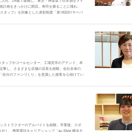
に入社。29歳で退職し、東京・神楽坂で日本酒をメイ
てのマインドフルネスが広がれば、互いの状態を率直
出してカタチをつくっていく。AKIさんは「お客様が
を読み漁り、クライアントから話を聞き、先輩アドバ
道路計画をきっかけに閉店。寿司を握ることに憧れ、
にとっても、メンバーを守り、顧客とより良い関係を
に身に着ける」と一口に言っても、仕事の内容や志向
めるのは、情報のみならず、「本音で語れる相手」だ
スタッフ）を対象とした表彰制度「第18回S1サーバ
にならないネックレスがいい」という場合もあれば、
相手にしか悩みを明かしません」と田村さんは言う。
チから修行気遣いの原動力は「敬う心」と「観察眼」
いう場合もある。これらの情報に、「シャープ」「マ
ですか？」と、一歩踏み込んだ問いを投げかけること
とした表彰制度「S1サーバーグランプリ」に参
新規依頼の場合は、顧客の好みを把握するうえで、店
質なのかを探していく。 印象的なエピソードがあ
卒業後、広告代理店に入社。29歳のとき、縁あって
の際、声のトーンや表情の変化も「顧客を知る」貴重
いた。「当初は“建て前”を話していて、理由が釈然と
。調理や接客、経営をすべてほぼ１人でこなし、美食
くりも欠かさない。「想い」をカタチに反映する リ
に思いを持っていた業種に挑戦したい』という本音を
していたが、東京都の道路計画をきっかけに閉業。転
せる”という観点で、いまは身に着けられていない理
叶える」こともできた。 数々の経験から田村さん
憧れていた寿司職人を目指し、40代後半で金沢まい
すことを心がけている。「身に着けられるようにした
のため、転職理由を尋ねる際も「他には？」と掘り下
は焼いたり煮たり、一通りの調理はしていましたが、
き出していくうちに“こうできたらいいのに”という
、“整理されていない葛藤がある”と見極め、「その
つもりで毎日、最初に店に入って先輩方から、魚のお
「過去を思い返したり考えたりする時間」と捉え、あ
舗スタッフやコールセンター、工場見学のアテンド、本
になり、育成にも力を入れている。「本音を話せる面
ストレスを減らす待ち時間の“声掛け” 一人で切り
。 例えば、ある女性から、「亡くなった母親に生前
、従事し、さまざまな店舗の店長を経験。会社全体の
、キャリアディスカッションという“型”として言語
、やわらかくくだけた接客で自分の個性を出せた。今
“指定したデザインで作ってほしい”という要望だっ
「自分のファンづくり」を意識した接客を心掛けてい
る取り組みができたら」と、業界の発展も見据える。
転身から10年近く経過、後輩も増えたが、金子さん
まえ、1本の素材を半分に分けて、2本のネックレス
せっかい”を実践 元満千鶴さんが店舗に入ると、ま
い人はいません。敬語で話すことは、円滑なコミュニ
という、喜びの声につながった（写真左下）。 「華
スタッフが笑顔になる。元満さんは、「スタッフのモ
を大切にするのは、店員と顧客の関係でも同じ。金子
リングは、「さまざまな場面に合わせて身に着けてい
業後、めんたいこを製造販売する、ふくやに就職した
敬語で話しかける。顧客が敬意を示せば、店員とのコ
て、単体でも重ね付けしても使えるようにすることで
テンド・広報活動などさまざまな場所で接客に従事し
て入店した飲食店では、単に食事を楽しむだけではな
デザインをカタチにする段階で、納期の遅れが発生し
した。同期が約60名いましたが、大卒などの年上の
と不安になった時に『あと15分で出てくると思いま
人から制作状況を聞き出して顧客に伝えている。「可
に配属されると悩む暇もないほど忙しく“見て覚え
その後の接客に活かせることがあります」と金子さん
ご相談をするようにしています」と、AKIさん。
葉に、先輩社員の背中を見て、顧客に寄り添い続け
だ。提供時に「お待たせしました」と伝えるだけでは
むわ」と、ポジティブに捉えてくれるお客様が少なく
する 最初に接遇を意識したのは、「自分のファンづ
することができる。 こうした自らの顧客としての体
でインストラクターのアルバイトを経験。卒業後、スポ
ほど、企業への印象を悪化させ、離反を招く。顧客と
になってもらえるかわからない」と率直に質問したと
』と実感できるような接客を目指しています。重要な
し、携帯電話キャリアショップ「au Style 横浜モ