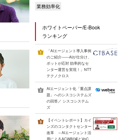
業務効率化
ホワイトペーパー/E-Book
ランキング
「AIエージェント導入事例
のご紹介――AIが仕分け、
ボットが応対 効率的なセ
ンター運営を実現！」NTT
テクノクロス
AIエージェント化「重点課
題」へのシスコシステムズ
の回答／ シスコシステム
ズ
【イベントレポート】カイ
ンズのコンタクトセンター
改革 ～AIエージェント活
用によるACW削減とVoC