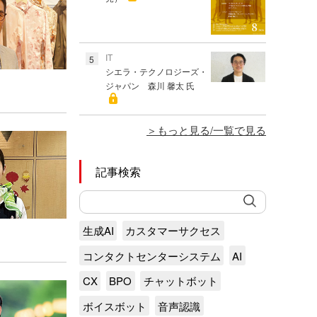
IT
5
シエラ・テクノロジーズ・
ジャパン 森川 馨太 氏
もっと見る/一覧で見る
記事検索
生成AI
カスタマーサクセス
コンタクトセンターシステム
AI
CX
BPO
チャットボット
ボイスボット
音声認識