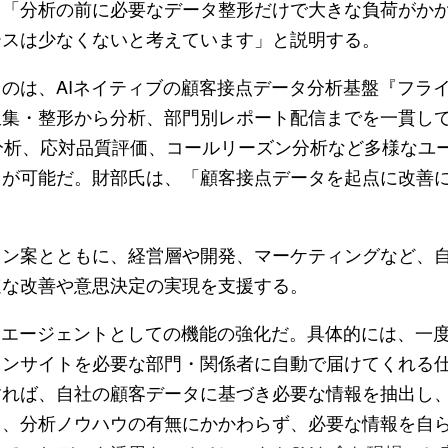
、「分析の前に必要なデータ整形だけで大きな負荷がか
ースは少なくないと考えています」と説明する。
のは、AIネイティブの顧客接点データ分析基盤『フラ
収集・整形から分析、部門別レポート配信までを一貫し
分析、応対品質評価、コールリーズン分析など多様なユ
とが可能だ。財部氏は、「顧客接点データを起点に改善
ン案とともに、経営層や開発、マーケティングなど、
速な改善や意思決定の実現を支援する。
Iエージェントとしての機能の強化だ。具体的には、一
インサイトを必要な部門・関係者に自動で届けてくれる
すれば、自社の顧客データに基づき必要な情報を抽出し
り、分析ノウハウの有無にかかわらず、必要な情報を自