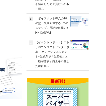
を活かした売上貢献への取
り組み
「ボイスボット導入の10
4
の壁 失敗回避する5つの
ステップ」電話放送局 / D
HK CANVAS
【イベントレポート】ニト
5
リのコンタクトセンター改
革 ～ナレッジマネジメン
ト×生成AIで「生産性」と
「顧客体験」向上を両立し
た舞台裏～