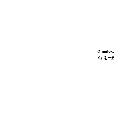
Omnif
X』を一