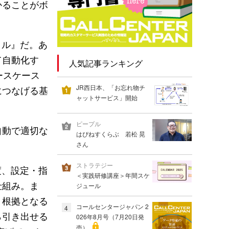
かることがボ
イル』だ。あ
て自動化す
人気記事ランキング
ースケース
JR西日本、「お忘れ物チ
につなげる基
ャットサービス」開始
ピープル
自動で適切な
はぴねすくらぶ 若松 晃
さん
ストラテジー
度、設定・指
＜実践研修講座＞年間スケ
仕組み。ま
ジュール
、根拠となる
コールセンタージャパン 2
4
ら引き出せる
026年8月号（7月20日発
売）