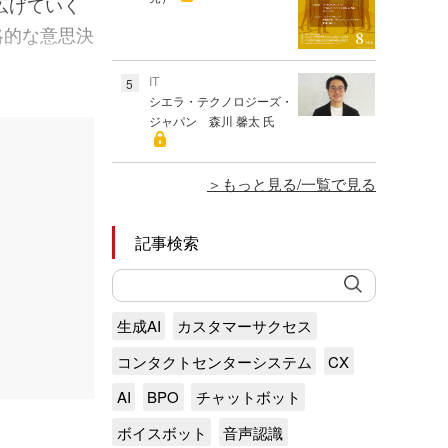
広げていく
略的な意思決
IT
5
シエラ・テクノロジーズ・
ジャパン 森川 馨太 氏
もっと見る/一覧で見る
記事検索
生成AI
カスタマーサクセス
コンタクトセンターシステム
CX
AI
BPO
チャットボット
ボイスボット
音声認識