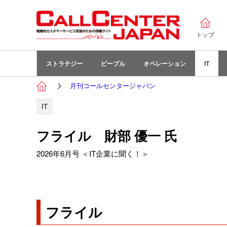
トップ
ストラテジー
ピープル
オペレーション
IT
月刊コールセンタージャパン
IT
フライル 財部 優一 氏
2026年6月号 ＜IT企業に聞く！＞
フライル