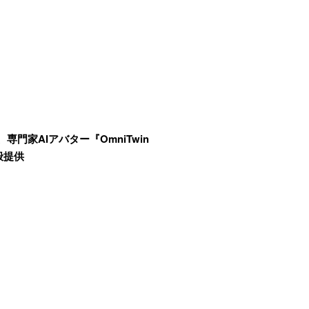
ox、専門家AIアバター『OmniTwin
般提供