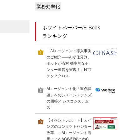
業務効率化
ホワイトペーパー/E-Book
ランキング
「AIエージェント導入事例
のご紹介――AIが仕分け、
ボットが応対 効率的なセ
ンター運営を実現！」NTT
テクノクロス
AIエージェント化「重点課
題」へのシスコシステムズ
の回答／ シスコシステム
ズ
【イベントレポート】カイ
ンズのコンタクトセンター
改革 ～AIエージェント活
用によるACW削減とVoC