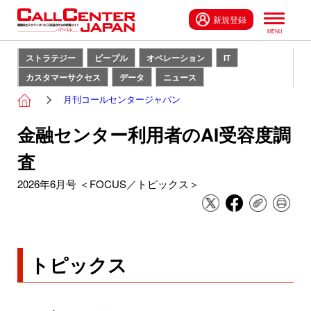
新規登録
ストラテジー
ピープル
オペレーション
IT
カスタマーサクセス
データ
ニュース
月刊コールセンタージャパン
金融センター利用者のAI受容度調
査
2026年6月号 ＜FOCUS／トピックス＞
トピックス