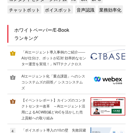
チャットボット
ボイスボット
音声認識
業務効率化
ホワイトペーパー/E-Book
ランキング
「AIエージェント導入事例のご紹介――
AIが仕分け、ボットが応対 効率的なセン
ター運営を実現！」NTTテクノクロス
AIエージェント化「重点課題」へのシス
コシステムズの回答／ シスコシステム
ズ
【イベントレポート】カインズのコンタ
クトセンター改革 ～AIエージェント活
用によるACW削減とVoCを活かした売
上貢献への取り組み
「ボイスボット導入の10の壁 失敗回避
4