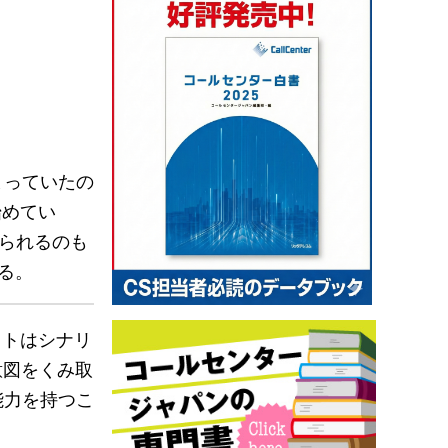
まっていたの
始めてい
められるのも
する。
ットはシナリ
意図をくみ取
能力を持つこ