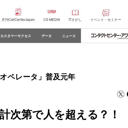
月刊CallCenterJapan
CS MEDIA
ITさがし
イベント・セミナー
カスタマーサクセス
データ
ニュース
Iオペレータ」普及元年
計次第で人を超える？！