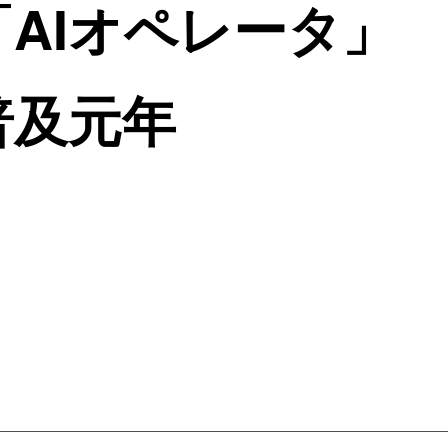
「AIオペレータ」
普及元年