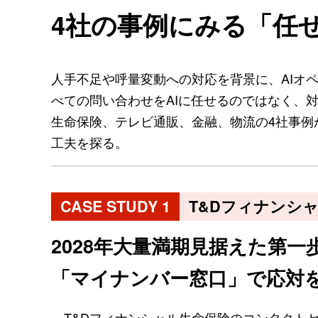
4社の事例にみる「任
人手不足や呼量変動への対応を背景に、AIオ
べての問い合わせをAIに任せるのではなく、
生命保険、テレビ通販、金融、物流の4社事例
工夫を探る。
CASE STUDY 1
T&Dフィナンシ
2028年大量満期見据えた第一
「マイナンバー窓口」で応対
T&Dフィナンシャル生命保険のコンタクト