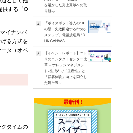
を活かした売上貢献への取
提供する『Q
り組み
「ボイスボット導入の10
4
の壁 失敗回避する5つの
「マイナンバ
ステップ」電話放送局 / D
上げる方式を
HK CANVAS
ケータ（オペ
【イベントレポート】ニト
5
リのコンタクトセンター改
革 ～ナレッジマネジメン
ト×生成AIで「生産性」と
「顧客体験」向上を両立し
た舞台裏～
ークタイムの