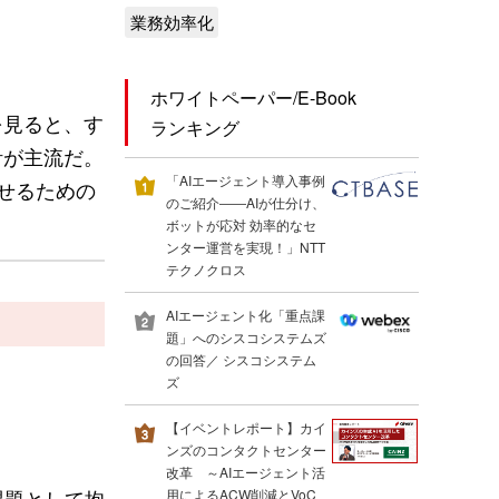
業務効率化
ホワイトペーパー/E-Book
を見ると、す
ランキング
計が主流だ。
「AIエージェント導入事例
せるための
のご紹介――AIが仕分け、
ボットが応対 効率的なセ
ンター運営を実現！」NTT
テクノクロス
AIエージェント化「重点課
題」へのシスコシステムズ
の回答／ シスコシステム
ズ
【イベントレポート】カイ
ンズのコンタクトセンター
改革 ～AIエージェント活
課題として抱
用によるACW削減とVoC