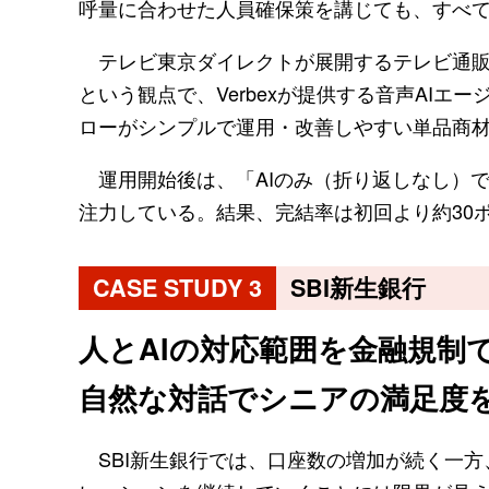
呼量に合わせた人員確保策を講じても、すべ
テレビ東京ダイレクトが展開するテレビ通販
という観点で、Verbexが提供する音声AI
ローがシンプルで運用・改善しやすい単品商
運用開始後は、「AIのみ（折り返しなし）で
注力している。結果、完結率は初回より約30
CASE STUDY 3
SBI新生銀行
人とAIの対応範囲を金融規制
自然な対話でシニアの満足度
SBI新生銀行では、口座数の増加が続く一方