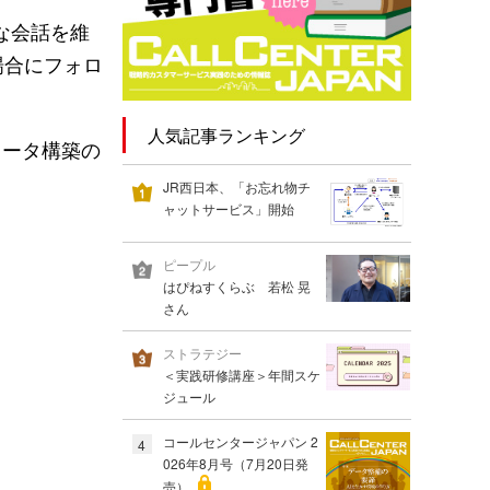
な会話を維
場合にフォロ
人気記事ランキング
レータ構築の
JR西日本、「お忘れ物チ
ャットサービス」開始
ピープル
はぴねすくらぶ 若松 晃
さん
ストラテジー
＜実践研修講座＞年間スケ
ジュール
コールセンタージャパン 2
4
026年8月号（7月20日発
売）