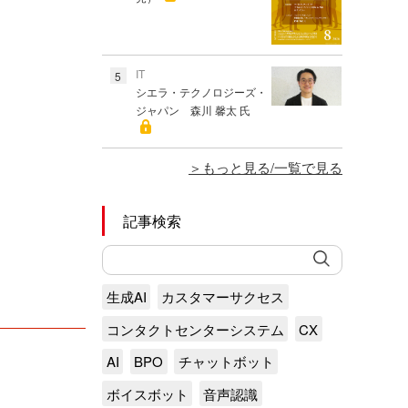
IT
5
シエラ・テクノロジーズ・
ジャパン 森川 馨太 氏
もっと見る/一覧で見る
記事検索
生成AI
カスタマーサクセス
コンタクトセンターシステム
CX
AI
BPO
チャットボット
ボイスボット
音声認識