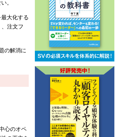
ない。
を最大化する
く、注文フ
題の解消に
中心のオペ