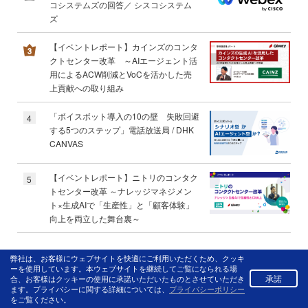
コシステムズの回答／ シスコシステム
ズ
【イベントレポート】カインズのコンタ
クトセンター改革 ～AIエージェント活
用によるACW削減とVoCを活かした売
上貢献への取り組み
「ボイスボット導入の10の壁 失敗回避
4
する5つのステップ」電話放送局 / DHK
CANVAS
【イベントレポート】ニトリのコンタク
5
トセンター改革 ～ナレッジマネジメン
ト×生成AIで「生産性」と「顧客体験」
向上を両立した舞台裏～
弊社は、お客様にウェブサイトを快適にご利用いただくため、クッキ
ーを使用しています。本ウェブサイトを継続してご覧になられる場
承諾
合、お客様はクッキーの使用に承諾いただいたものとさせていただき
ます。プライバシーに関する詳細については、
プライバシーポリシー
をご覧ください。