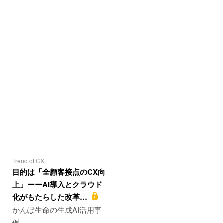
Trend of CX
目的は「全顧客接点のCX向
上」ーーAI導入とクラウド
化がもたらした改革…
かんぽ生命の生成AI活用事
例