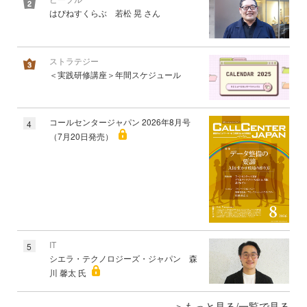
はぴねすくらぶ 若松 晃 さん
ストラテジー
＜実践研修講座＞年間スケジュール
コールセンタージャパン 2026年8月号
4
（7月20日発売）
IT
5
シエラ・テクノロジーズ・ジャパン 森
川 馨太 氏
もっと見る/一覧で見る