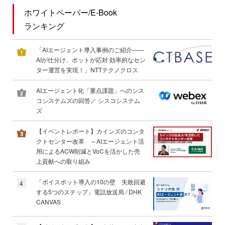
ホワイトペーパー/E-Book
ランキング
「AIエージェント導入事例のご紹介――
AIが仕分け、ボットが応対 効率的なセン
ター運営を実現！」NTTテクノクロス
AIエージェント化「重点課題」へのシス
コシステムズの回答／ シスコシステム
ズ
【イベントレポート】カインズのコンタ
クトセンター改革 ～AIエージェント活
用によるACW削減とVoCを活かした売
上貢献への取り組み
「ボイスボット導入の10の壁 失敗回避
4
する5つのステップ」電話放送局 / DHK
CANVAS