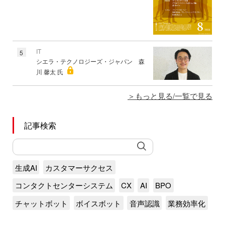
IT
5
シエラ・テクノロジーズ・ジャパン 森
川 馨太 氏
もっと見る/一覧で見る
記事検索
生成AI
カスタマーサクセス
コンタクトセンターシステム
CX
AI
BPO
チャットボット
ボイスボット
音声認識
業務効率化