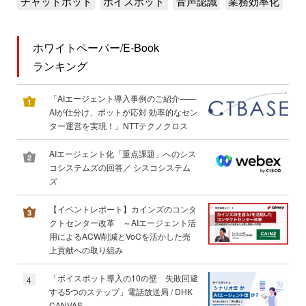
チャットボット
ボイスボット
音声認識
業務効率化
ホワイトペーパー/E-Book
ランキング
「AIエージェント導入事例のご紹介――
AIが仕分け、ボットが応対 効率的なセン
ター運営を実現！」NTTテクノクロス
AIエージェント化「重点課題」へのシス
コシステムズの回答／ シスコシステム
ズ
【イベントレポート】カインズのコンタ
クトセンター改革 ～AIエージェント活
用によるACW削減とVoCを活かした売
上貢献への取り組み
「ボイスボット導入の10の壁 失敗回避
4
する5つのステップ」電話放送局 / DHK
CANVAS