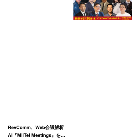
RevComm、Web会議解析
AI『MiiTel Meetings』を…