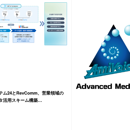
ム24とRevComm、営業領域の
タ活用スキーム構築…