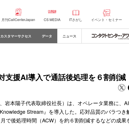
月刊CallCenterJapan
CS MEDIA
ITさがし
イベント・セミナー
カスタマーサクセス
データ
ニュース
対支援AI導入で通話後処理を６割削減
市、岩本陽子代表取締役社長）は、オペレータ業務に、A
SHA Knowledge Stream』を導入した。応対品質のバラ
月で後処理時間（ACW）を約６割削減するなどの成果