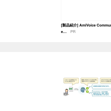
[製品紹介] AmiVoice Communi
e…
PR