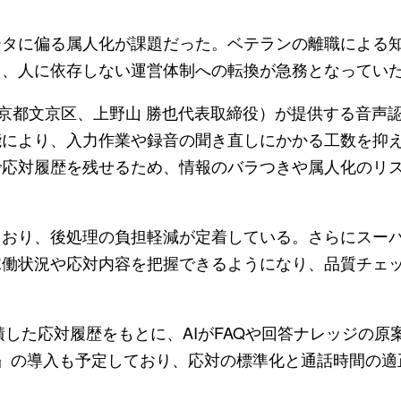
ータに偏る属人化が課題だった。ベテランの離職による
り、人に依存しない運営体制への転換が急務となってい
gy（東京都文京区、上野山 勝也代表取締役）が提供する音声
能により、入力作業や録音の聞き直しにかかる工数を抑
で応対履歴を残せるため、情報のバラつきや属人化のリ
ており、後処理の負担軽減が定着している。さらにスー
稼働状況や応対内容を把握できるようになり、品質チェ
ht』で蓄積した応対履歴をもとに、AIがFAQや回答ナレッジの
AQ』の導入も予定しており、応対の標準化と通話時間の