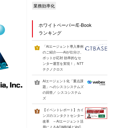
業務効率化
ホワイトペーパー/E-Book
ランキング
「AIエージェント導入事例
のご紹介――AIが仕分け、
ボットが応対 効率的なセ
ンター運営を実現！」NTT
テクノクロス
AIエージェント化「重点課
題」へのシスコシステムズ
の回答／ シスコシステム
ズ
【イベントレポート】カイ
ンズのコンタクトセンター
改革 ～AIエージェント活
用によるACW削減とVoC