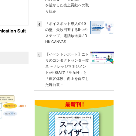
を活かした売上貢献への取
り組み
「ボイスボット導入の10
4
の壁 失敗回避する5つの
cation Suit
ステップ」電話放送局 / D
HK CANVAS
【イベントレポート】ニト
5
リのコンタクトセンター改
革 ～ナレッジマネジメン
ト×生成AIで「生産性」と
「顧客体験」向上を両立し
た舞台裏～