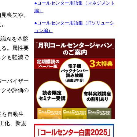
●コールセンター用語集（マネジメント
編）
知見喪失や、
●コールセンター用語集（ITソリューシ
た。
ョン編）
認識AIを基盤
える。属性要
スクも軽減で
パーバイザー
ックや評価の
原案を自動生
適正化、新規