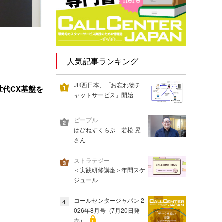
人気記事ランキング
JR西日本、「お忘れ物チ
次世代CX基盤を
ャットサービス」開始
ピープル
はぴねすくらぶ 若松 晃
さん
ストラテジー
＜実践研修講座＞年間スケ
ジュール
コールセンタージャパン 2
4
026年8月号（7月20日発
売）