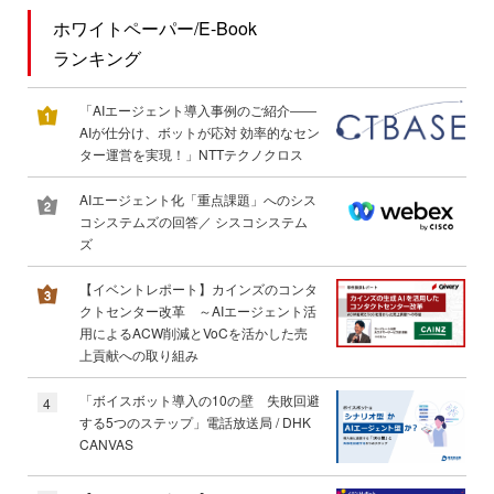
ホワイトペーパー/E-Book
ランキング
「AIエージェント導入事例のご紹介――
AIが仕分け、ボットが応対 効率的なセン
ター運営を実現！」NTTテクノクロス
AIエージェント化「重点課題」へのシス
コシステムズの回答／ シスコシステム
ズ
【イベントレポート】カインズのコンタ
クトセンター改革 ～AIエージェント活
用によるACW削減とVoCを活かした売
上貢献への取り組み
「ボイスボット導入の10の壁 失敗回避
4
する5つのステップ」電話放送局 / DHK
CANVAS