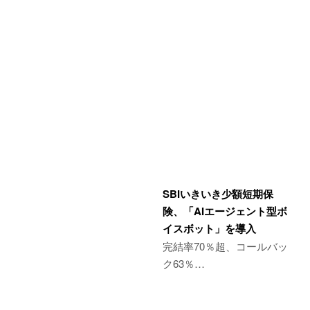
SBIいきいき少額短期保
険、「AIエージェント型ボ
イスボット」を導入
完結率70％超、コールバッ
ク63％…