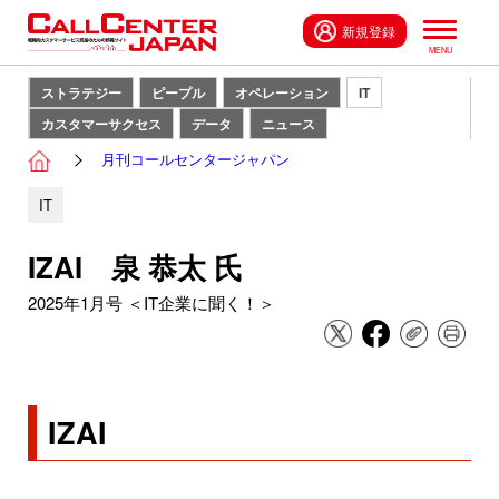
新規登録
ストラテジー
ピープル
オペレーション
IT
カスタマーサクセス
データ
ニュース
月刊コールセンタージャパン
IT
IZAI 泉 恭太 氏
2025年1月号 ＜IT企業に聞く！＞
IZAI