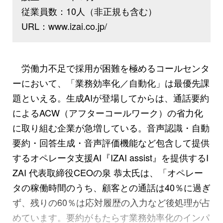
従業員数：10人（非正規も含む）
URL：www.izai.co.jp/
労働力不足で採用が困難を極めるコールセンタ
ーにおいて、「業務効率化／自動化」は最優先課
題といえる。生成AIが登場してからは、通話要約
によるACW（アフターコールワーク）の省力化
に取り組む企業が急増している。音声認識・自動
要約・回答生成・音声評価機能など包含して提供
するオペレータ支援AI『IZAI assist』を提供するI
ZAI 代表取締役CEOの泉 恭太氏は、「オペレー
タの稼働時間のうち、顧客との通話は40％に過ぎ
ず、残りの60％は応対履歴の入力など後処理が占
めています。要約がもたらす業務効率化のインパ