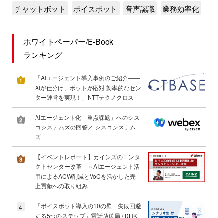
チャットボット
ボイスボット
音声認識
業務効率化
ホワイトペーパー/E-Book
ランキング
「AIエージェント導入事例のご紹介――
AIが仕分け、ボットが応対 効率的なセン
ター運営を実現！」NTTテクノクロス
AIエージェント化「重点課題」へのシス
コシステムズの回答／ シスコシステム
ズ
【イベントレポート】カインズのコンタ
クトセンター改革 ～AIエージェント活
用によるACW削減とVoCを活かした売
上貢献への取り組み
「ボイスボット導入の10の壁 失敗回避
4
する5つのステップ」電話放送局 / DHK