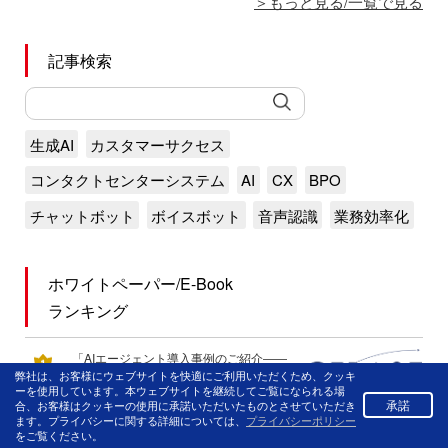
もっと見る/一覧で見る
記事検索
生成AI
カスタマーサクセス
コンタクトセンターシステム
AI
CX
BPO
チャットボット
ボイスボット
音声認識
業務効率化
ホワイトペーパー/E-Book
ランキング
「AIエージェント導入事例のご紹介――
弊社は、お客様にウェブサイトを快適にご利用いただくため、クッキ
AIが仕分け、ボットが応対 効率的なセン
ーを使用しています。本ウェブサイトを継続してご覧になられる場
ター運営を実現！」NTTテクノクロス
承諾
合、お客様はクッキーの使用に承諾いただいたものとさせていただき
ます。プライバシーに関する詳細については、
プライバシーポリシー
をご覧ください。
AIエージェント化「重点課題」へのシス