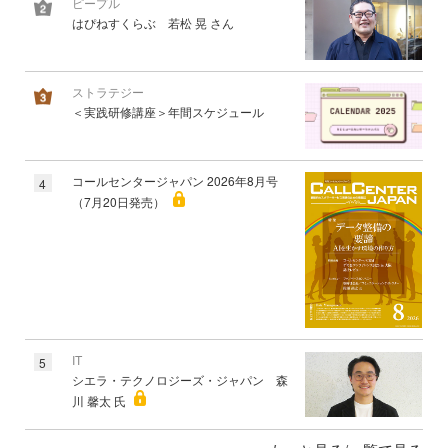
ピープル
はぴねすくらぶ 若松 晃 さん
ストラテジー
＜実践研修講座＞年間スケジュール
コールセンタージャパン 2026年8月号
4
（7月20日発売）
IT
5
シエラ・テクノロジーズ・ジャパン 森
川 馨太 氏