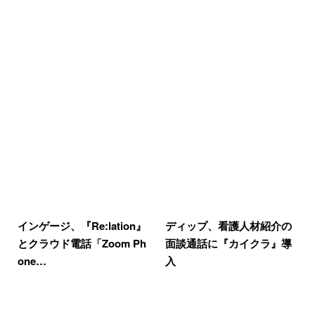
インゲージ、『Re:lation』
ディップ、看護人材紹介の
とクラウド電話「Zoom Ph
面談通話に『カイクラ』導
one…
入