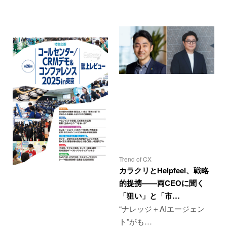
Trend of CX
カラクリとHelpfeel、戦略
的提携――両CEOに聞く
「狙い」と「市…
“ナレッジ＋AIエージェン
ト”がも…