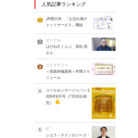
人気記事ランキング
JR西日本、「お忘れ物チ
ャットサービス」開始
ピープル
はぴねすくらぶ 若松 晃
さん
ストラテジー
＜実践研修講座＞年間スケ
ジュール
コールセンタージャパン 2
4
026年8月号（7月20日発
売）
IT
5
シエラ・テクノロジーズ・