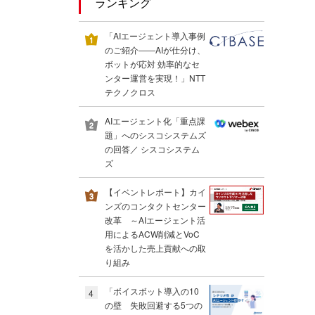
ランキング
「AIエージェント導入事例
のご紹介――AIが仕分け、
ボットが応対 効率的なセ
ンター運営を実現！」NTT
テクノクロス
AIエージェント化「重点課
題」へのシスコシステムズ
の回答／ シスコシステム
ズ
【イベントレポート】カイ
ンズのコンタクトセンター
改革 ～AIエージェント活
用によるACW削減とVoC
を活かした売上貢献への取
り組み
「ボイスボット導入の10
4
の壁 失敗回避する5つの