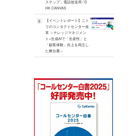
ステップ」電話放送局 / D
HK CANVAS
【イベントレポート】ニト
5
リのコンタクトセンター改
革 ～ナレッジマネジメン
ト×生成AIで「生産性」と
「顧客体験」向上を両立し
た舞台裏～