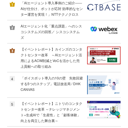
「AIエージェント導入事例のご紹介――
AIが仕分け、ボットが応対 効率的なセン
ター運営を実現！」NTTテクノクロス
AIエージェント化「重点課題」へのシス
コシステムズの回答／ シスコシステム
ズ
【イベントレポート】カインズのコンタ
クトセンター改革 ～AIエージェント活
用によるACW削減とVoCを活かした売
上貢献への取り組み
「ボイスボット導入の10の壁 失敗回避
4
する5つのステップ」電話放送局 / DHK
CANVAS
【イベントレポート】ニトリのコンタク
5
トセンター改革 ～ナレッジマネジメン
ト×生成AIで「生産性」と「顧客体験」
向上を両立した舞台裏～