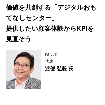
価値を共創する「デジタルおも
てなしセンター」
提供したい顧客体験からKPIを
見直そう
ISラボ
代表
渡部 弘毅 氏