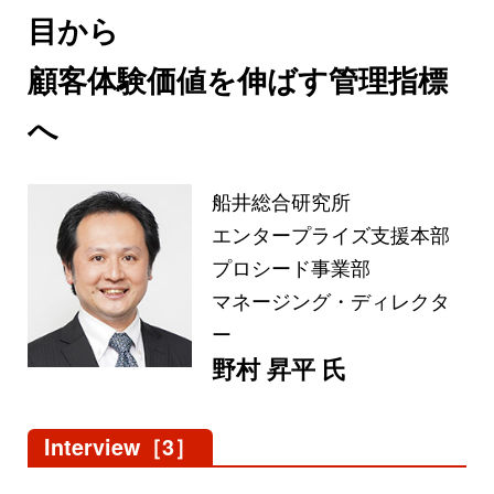
目から
顧客体験価値を伸ばす管理指標
へ
船井総合研究所
エンタープライズ支援本部
プロシード事業部
マネージング・ディレクタ
ー
野村 昇平 氏
Interview［3］