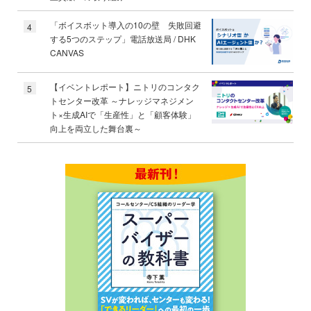
「ボイスボット導入の10の壁 失敗回避
4
する5つのステップ」電話放送局 / DHK
CANVAS
【イベントレポート】ニトリのコンタク
5
トセンター改革 ～ナレッジマネジメン
ト×生成AIで「生産性」と「顧客体験」
向上を両立した舞台裏～