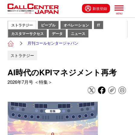
新規登録
ストラテジー
ピープル
オペレーション
IT
カスタマーサクセス
データ
ニュース
月刊コールセンタージャパン
ストラテジー
AI時代のKPIマネジメント再考
2026年7月号 ＜特集＞