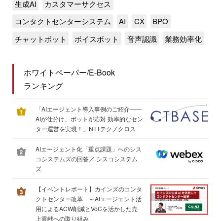
生成AI
カスタマーサクセス
コンタクトセンターシステム
AI
CX
BPO
チャットボット
ボイスボット
音声認識
業務効率化
ホワイトペーパー/E-Book
ランキング
「AIエージェント導入事例のご紹介――
AIが仕分け、ボットが応対 効率的なセン
ター運営を実現！」NTTテクノクロス
AIエージェント化「重点課題」へのシス
コシステムズの回答／ シスコシステム
ズ
【イベントレポート】カインズのコンタ
クトセンター改革 ～AIエージェント活
用によるACW削減とVoCを活かした売
上貢献への取り組み