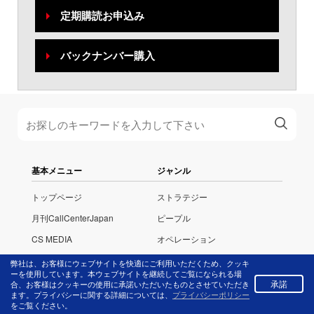
定期購読お申込み
バックナンバー購入
基本メニュー
ジャンル
トップページ
ストラテジー
月刊CallCenterJapan
ピープル
CS MEDIA
オペレーション
イベント・セミナー
IT
弊社は、お客様にウェブサイトを快適にご利用いただくため、クッキ
ーを使用しています。本ウェブサイトを継続してご覧になられる場
お問い合わせ
カスタマーサクセス
承諾
合、お客様はクッキーの使用に承諾いただいたものとさせていただき
ます。プライバシーに関する詳細については、
プライバシーポリシー
About us
データ
をご覧ください。