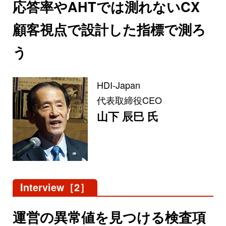
応答率やAHTでは測れないCX
顧客視点で設計した指標で測ろ
う
HDI-Japan
代表取締役CEO
山下 辰巳 氏
Interview［2］
運営の異常値を見つける検査項