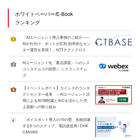
ホワイトペーパー/E-Book
ランキング
「AIエージェント導入事例のご紹介――
AIが仕分け、ボットが応対 効率的なセン
ター運営を実現！」NTTテクノクロス
AIエージェント化「重点課題」へのシス
コシステムズの回答／ シスコシステム
ズ
【イベントレポート】カインズのコンタ
クトセンター改革 ～AIエージェント活
用によるACW削減とVoCを活かした売
上貢献への取り組み
「ボイスボット導入の10の壁 失敗回避
4
する5つのステップ」電話放送局 / DHK
CANVAS