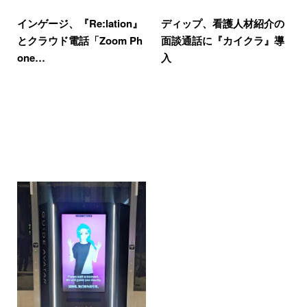
インゲージ、『Re:lation』
ディップ、看護人材紹介の
とクラウド電話「Zoom Ph
面談通話に『カイクラ』導
one…
入