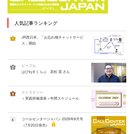
人気記事ランキング
JR西日本、「お忘れ物チャットサービ
ス」開始
ピープル
はぴねすくらぶ 若松 晃 さん
ストラテジー
＜実践研修講座＞年間スケジュール
コールセンタージャパン 2026年8月号
4
（7月20日発売）