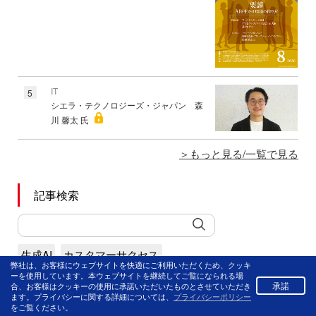
IT
5
シエラ・テクノロジーズ・ジャパン 森
川 馨太 氏
もっと見る/一覧で見る
記事検索
生成AI
カスタマーサクセス
弊社は、お客様にウェブサイトを快適にご利用いただくため、クッキ
ーを使用しています。本ウェブサイトを継続してご覧になられる場
コンタクトセンターシステム
CX
AI
BPO
承諾
合、お客様はクッキーの使用に承諾いただいたものとさせていただき
ます。プライバシーに関する詳細については、
プライバシーポリシー
チャットボット
ボイスボット
音声認識
業務効率化
をご覧ください。