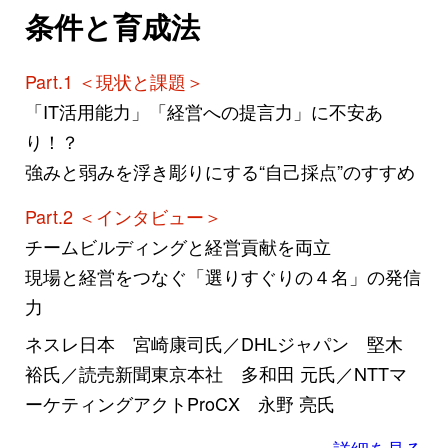
条件と育成法
Part.1 ＜現状と課題＞
「IT活用能力」「経営への提言力」に不安あ
り！？
強みと弱みを浮き彫りにする“自己採点”のすすめ
Part.2 ＜インタビュー＞
チームビルディングと経営貢献を両立
現場と経営をつなぐ「選りすぐりの４名」の発信
力
ネスレ日本 宮崎康司氏／DHLジャパン 堅木
裕氏／読売新聞東京本社 多和田 元氏／NTTマ
ーケティングアクトProCX 永野 亮氏