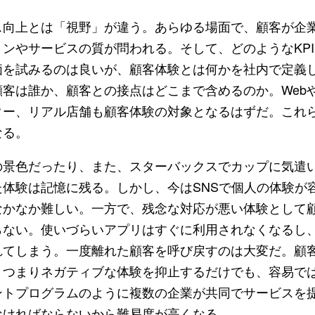
向上とは「視野」が違う。あらゆる場面で、顧客が企
ンやサービスの質が問われる。そして、どのようなKP
価を試みるのは良いが、顧客体験とは何かを社内で定義
客は誰か、顧客との接点はどこまで含めるのか。Web
ター、リアル店舗も顧客体験の対象となるはずだ。これ
なる。
景色だったり、また、スターバックスでカップに気遣
体験は記憶に残る。しかし、今はSNSで個人の体験が
なかなか難しい。一方で、残念な対応が悪い体験として
らない。使いづらいアプリはすぐに利用されなくなるし
れてしまう。一度離れた顧客を呼び戻すのは大変だ。顧
、つまりネガティブな体験を抑止するだけでも、容易で
ントプログラムのように複数の企業が共同でサービスを
なければならないから難易度が高くなる。