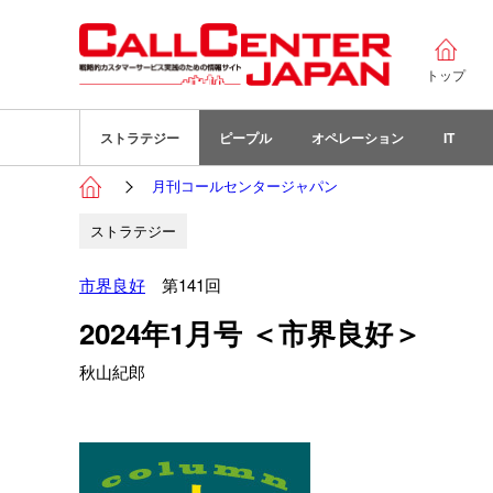
トップ
ストラテジー
ピープル
オペレーション
IT
月刊コールセンタージャパン
ストラテジー
市界良好
第141回
2024年1月号 ＜市界良好＞
秋山紀郎