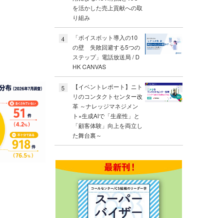
を活かした売上貢献への取
り組み
「ボイスボット導入の10
4
の壁 失敗回避する5つの
ステップ」電話放送局 / D
HK CANVAS
【イベントレポート】ニト
5
リのコンタクトセンター改
革 ～ナレッジマネジメン
ト×生成AIで「生産性」と
「顧客体験」向上を両立し
た舞台裏～