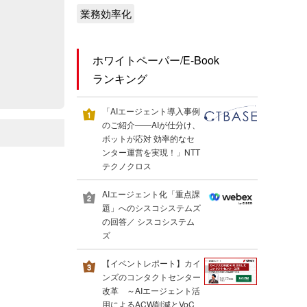
業務効率化
ホワイトペーパー/E-Book
ランキング
「AIエージェント導入事例
のご紹介――AIが仕分け、
ボットが応対 効率的なセ
ンター運営を実現！」NTT
テクノクロス
AIエージェント化「重点課
題」へのシスコシステムズ
の回答／ シスコシステム
ズ
【イベントレポート】カイ
ンズのコンタクトセンター
改革 ～AIエージェント活
用によるACW削減とVoC