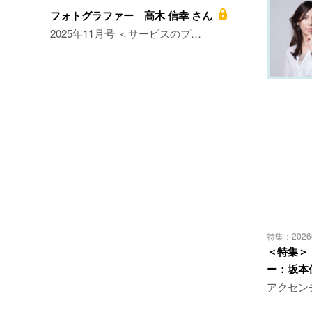
フォトグラファー 高木 信幸 さん
2025年11月号 ＜サービスのプ…
特集：202
＜特集＞「
ー：坂本
アクセン