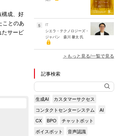
族構成、好
たことのあ
IT
5
シエラ・テクノロジーズ・
れたサービ
ジャパン 森川 馨太 氏
もっと見る/一覧で見る
記事検索
生成AI
カスタマーサクセス
コンタクトセンターシステム
AI
CX
BPO
チャットボット
ボイスボット
音声認識