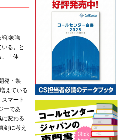
が印象強
ている。と
も、「体
開発・製
で増えている
。スマート
ジーであ
気に変わる
真剣に考え