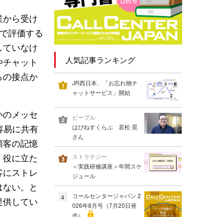
業から受け
Iで評価する
していなけ
人気記事ランキング
やチャット
らの接点か
JR西日本、「お忘れ物チ
ャットサービス」開始
いのメッセ
ピープル
容易に共有
はぴねすくらぶ 若松 晃
さん
顧客の記憶
、役に立た
ストラテジー
＜実践研修講座＞年間スケ
客にストレ
ジュール
はない。と
コールセンタージャパン 2
4
提供してい
026年8月号（7月20日発
売）