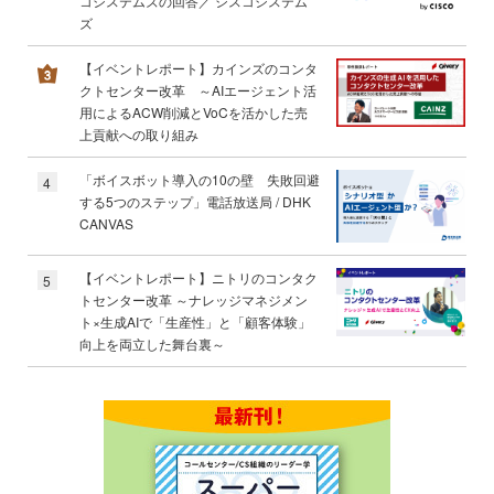
コシステムズの回答／ シスコシステム
ズ
【イベントレポート】カインズのコンタ
クトセンター改革 ～AIエージェント活
用によるACW削減とVoCを活かした売
上貢献への取り組み
「ボイスボット導入の10の壁 失敗回避
4
する5つのステップ」電話放送局 / DHK
CANVAS
【イベントレポート】ニトリのコンタク
5
トセンター改革 ～ナレッジマネジメン
ト×生成AIで「生産性」と「顧客体験」
向上を両立した舞台裏～