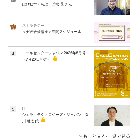
はぴねすくらぶ 若松 晃 さん
ストラテジー
＜実践研修講座＞年間スケジュール
コールセンタージャパン 2026年8月号
4
（7月20日発売）
IT
5
シエラ・テクノロジーズ・ジャパン 森
川 馨太 氏
もっと見る/一覧で見る