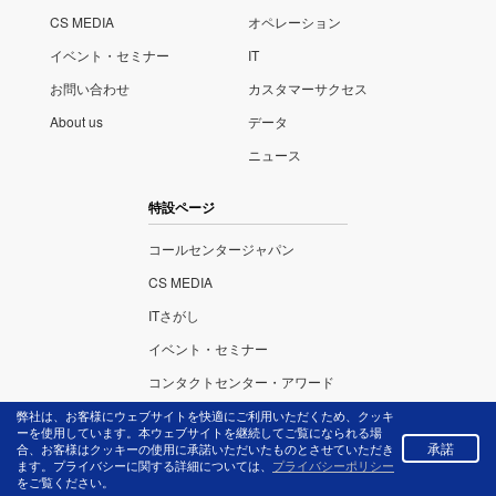
CS MEDIA
オペレーション
イベント・セミナー
IT
お問い合わせ
カスタマーサクセス
About us
データ
ニュース
特設ページ
コールセンタージャパン
CS MEDIA
ITさがし
イベント・セミナー
コンタクトセンター・アワード
弊社は、お客様にウェブサイトを快適にご利用いただくため、クッキ
ーを使用しています。本ウェブサイトを継続してご覧になられる場
承諾
合、お客様はクッキーの使用に承諾いただいたものとさせていただき
ます。プライバシーに関する詳細については、
プライバシーポリシー
株式会社リックテレ
プライバ
をご覧ください。
コム
シーポリ