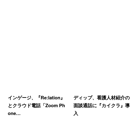
インゲージ、『Re:lation』
ディップ、看護人材紹介の
とクラウド電話「Zoom Ph
面談通話に『カイクラ』導
one…
入