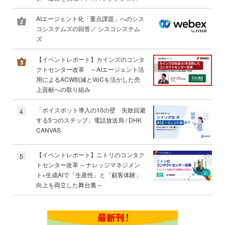
AIエージェント化「重点課題」へのシス
コシステムズの回答／ シスコシステム
ズ
【イベントレポート】カインズのコンタ
クトセンター改革 ～AIエージェント活
用によるACW削減とVoCを活かした売
上貢献への取り組み
「ボイスボット導入の10の壁 失敗回避
4
する5つのステップ」電話放送局 / DHK
CANVAS
【イベントレポート】ニトリのコンタク
5
トセンター改革 ～ナレッジマネジメン
ト×生成AIで「生産性」と「顧客体験」
向上を両立した舞台裏～