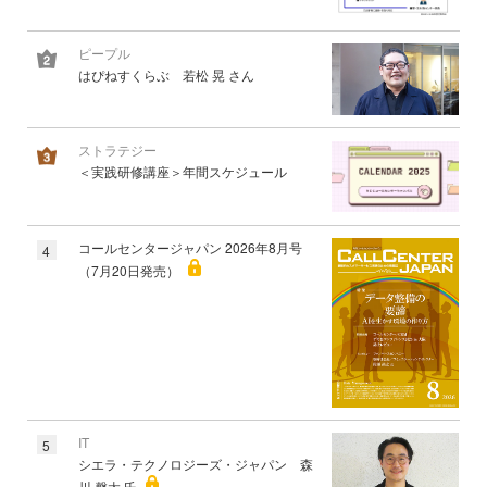
ピープル
はぴねすくらぶ 若松 晃 さん
ストラテジー
＜実践研修講座＞年間スケジュール
コールセンタージャパン 2026年8月号
4
（7月20日発売）
IT
5
シエラ・テクノロジーズ・ジャパン 森
川 馨太 氏