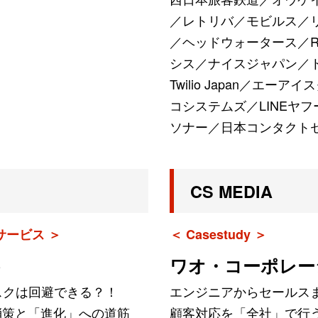
／レトリバ／モビルス／
／ヘッドウォータース／R
シス／ナイスジャパン／
Twilio Japan／エー
コシステムズ／LINEヤ
ソナー／日本コンタクト
CS MEDIA
サービス ＞
＜ Casestudy ＞
ト
ワオ・コーポレー
スクは回避できる？！
エンジニアからセールス
消策と「進化」への道筋
顧客対応を「全社」で行う