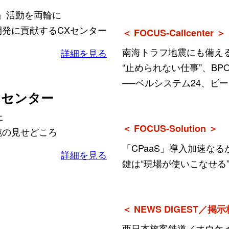
C」活動を両輪に
発に貢献するCXセンター
＜ FOCUS-Callcenter ＞
南海トラフ地震にも備え
詳細を見る
“止められない仕事”、BP
──ベルシステム24、ビ
まセンター
上
＜ FOCUS-Solution ＞
腕の見せどころ
「CPaaS」導入加速なる
詳細を見る
鍵は“現場が使いこなせる
＜ NEWS DIGEST／掲示
西日本旅客鉄道／オウケ