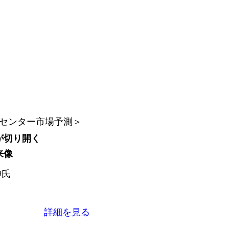
トセンター市場予測＞
が切り開く
来像
 伸氏
詳細を見る