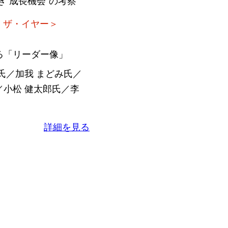
き“成長機会”の考察
ブ・ザ・イヤー＞
る「リーダー像」
氏／加我 まどみ氏／
小松 健太郎氏／李
詳細を見る