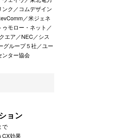
リンク／コムデザイン
evComm／米ジェネ
トゥモロー・ネット／
アイスクエア／NEC／シス
フーグループ５社／ユー
センター協会
ション
まで
CX効果