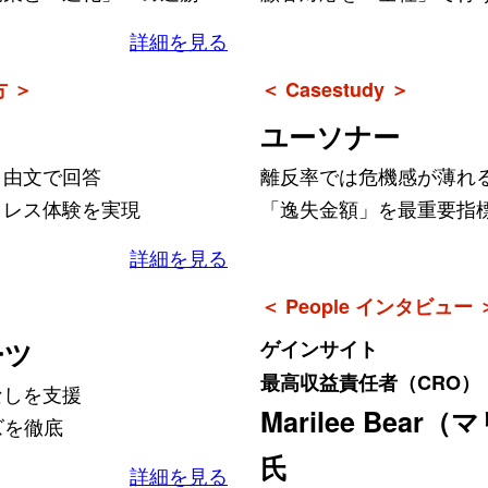
詳細を見る
方 ＞
＜ Casestudy ＞
ユーソナー
自由文で回答
離反率では危機感が薄れ
トレス体験を実現
「逸失金額」を最重要指
詳細を見る
＜ People インタビュー 
ーツ
ゲインサイト
最高収益責任者（CRO）
なしを支援
Marilee Bea
ズを徹底
氏
詳細を見る