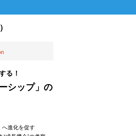
売）
on
求する！
ーシップ」の
」へ進化を促す