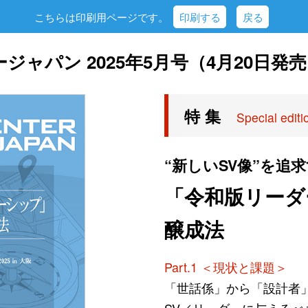
こちらは印刷用ページです。
印刷する
戻る
ジャパン 2025年5月号（4月20日発
特 集
Special editi
“新しいSV像”を追
「令和版リーダ
醸成法
Part.1 ＜現状と課題＞
「世話係」から「設計者