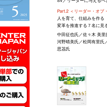
SV／リーダーに与えるべ
Part.2 ＜リーダー・オ
人を育て、仕組みを作る
変革を推進する７名に見
中田征也氏／佐々木 美里
河野晴美氏／松岡有里氏／
思茘氏