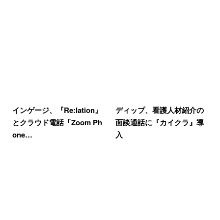
インゲージ、『Re:lation』
ディップ、看護人材紹介の
とクラウド電話「Zoom Ph
面談通話に『カイクラ』導
one…
入