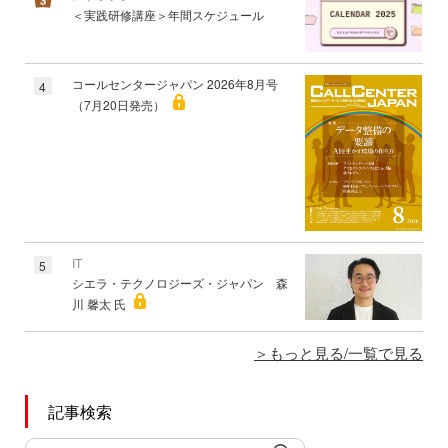
＜実践研修講座＞年間スケジュール
コールセンタージャパン 2026年8月号
4
（7月20日発売）
IT
5
シエラ・テクノロジーズ・ジャパン 森
川 馨太 氏
もっと見る/一覧で見る
記事検索