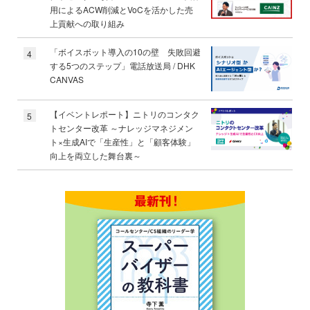
用によるACW削減とVoCを活かした売
上貢献への取り組み
「ボイスボット導入の10の壁 失敗回避
4
する5つのステップ」電話放送局 / DHK
CANVAS
【イベントレポート】ニトリのコンタク
5
トセンター改革 ～ナレッジマネジメン
ト×生成AIで「生産性」と「顧客体験」
向上を両立した舞台裏～