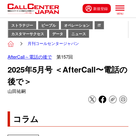
新規登録
ストラテジー
ピープル
オペレーション
IT
カスタマーサクセス
データ
ニュース
月刊コールセンタージャパン
AfterCall～電話の後で
第157回
2025年5月号 ＜AfterCall〜電話の
後で＞
山田祐嗣
コラム