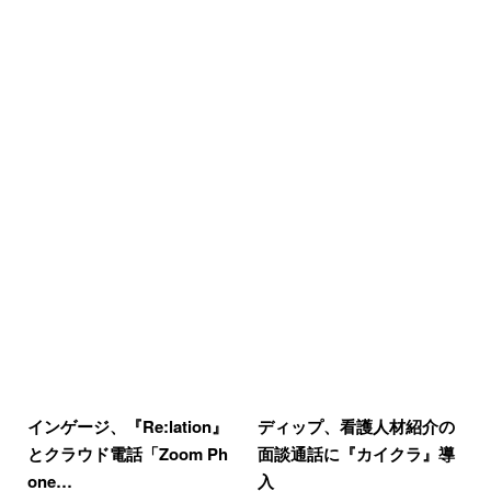
インゲージ、『Re:lation』
ディップ、看護人材紹介の
とクラウド電話「Zoom Ph
面談通話に『カイクラ』導
one…
入