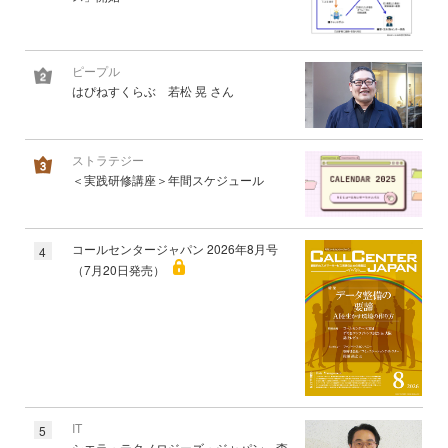
ピープル
はぴねすくらぶ 若松 晃 さん
ストラテジー
＜実践研修講座＞年間スケジュール
コールセンタージャパン 2026年8月号
4
（7月20日発売）
IT
5
シエラ・テクノロジーズ・ジャパン 森