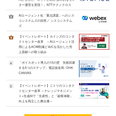
ター運営を実現！」NTTテクノクロス
AIエージェント化「重点課題」へのシス
コシステムズの回答／ シスコシステム
ズ
【イベントレポート】カインズのコンタ
クトセンター改革 ～AIエージェント活
用によるACW削減とVoCを活かした売
上貢献への取り組み
「ボイスボット導入の10の壁 失敗回避
4
する5つのステップ」電話放送局 / DHK
CANVAS
【イベントレポート】ニトリのコンタク
5
トセンター改革 ～ナレッジマネジメン
ト×生成AIで「生産性」と「顧客体験」
向上を両立した舞台裏～